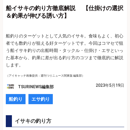
船イサキの釣り方徹底解説 【仕掛けの選択
＆釣果が伸びる誘い方】
船釣りのターゲットとして人気のイサキ。食味もよく、初心
者でも数釣りが狙える好ターゲットです。今回はコマセで狙
う船イサキ釣りの出船時期・タックル・仕掛け・エサといっ
た基本から、釣果に差が出る釣り方のコツまで徹底的に解説
します。
（アイキャッチ画像提供：週刊つりニュース関東版 編集部）
2023年5月19日
TSURINEWS編集部
船釣り
エサ釣り
イサキの釣り方