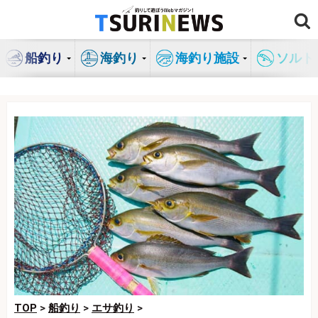
コ
ン
テ
船釣り
海釣り
海釣り施設
ソルト
ン
ツ
へ
ス
キ
ッ
プ
TOP
>
船釣り
>
エサ釣り
>