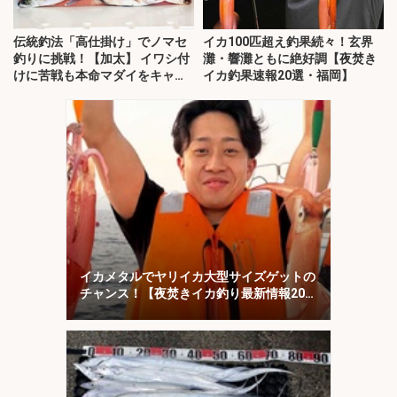
伝統釣法「高仕掛け」でノマセ
イカ100匹超え釣果続々！玄界
釣りに挑戦！【加太】 イワシ付
灘・響灘ともに絶好調【夜焚き
けに苦戦も本命マダイをキャッ
イカ釣果速報20選・福岡】
チ！
イカメタルでヤリイカ大型サイズゲットの
チャンス！【夜焚きイカ釣り最新情報20
選・福岡】