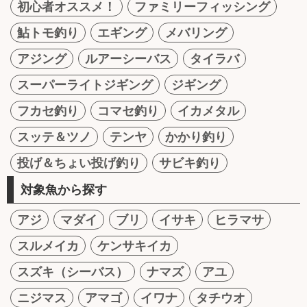
初心者オススメ！
ファミリーフィッシング
鮎トモ釣り
エギング
メバリング
アジング
ルアーシーバス
タイラバ
スーパーライトジギング
ジギング
フカセ釣り
コマセ釣り
イカメタル
スッテ＆ツノ
テンヤ
かかり釣り
投げ＆ちょい投げ釣り
サビキ釣り
対象魚から探す
アジ
マダイ
ブリ
イサキ
ヒラマサ
スルメイカ
ケンサキイカ
スズキ（シーバス）
ナマズ
アユ
ニジマス
アマゴ
イワナ
タチウオ