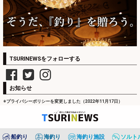
TSURINEWSをフォローする
お知らせ
※プライバシーポリシーを変更しました（2022年11月17日）
船釣り
海釣り
海釣り施設
ソルト