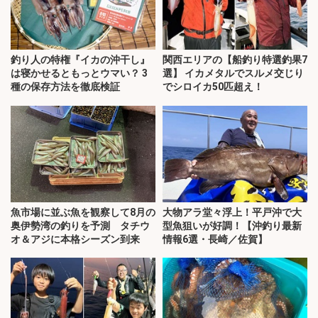
釣り人の特権『イカの沖干し』
関西エリアの【船釣り特選釣果7
は寝かせるともっとウマい？ 3
選】 イカメタルでスルメ交じり
種の保存方法を徹底検証
でシロイカ50匹超え！
魚市場に並ぶ魚を観察して8月の
大物アラ堂々浮上！平戸沖で大
奥伊勢湾の釣りを予測 タチウ
型魚狙いが好調！【沖釣り最新
オ＆アジに本格シーズン到来
情報6選・長崎／佐賀】