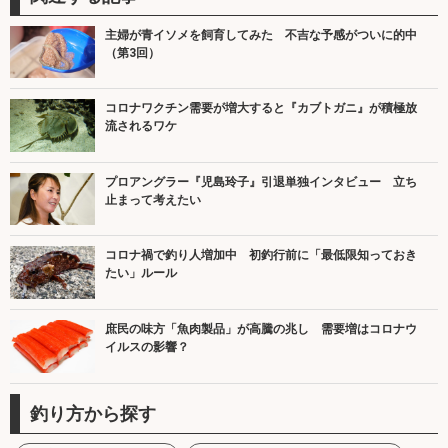
主婦が青イソメを飼育してみた 不吉な予感がついに的中
（第3回）
コロナワクチン需要が増大すると『カブトガニ』が積極放
流されるワケ
プロアングラー『児島玲子』引退単独インタビュー 立ち
止まって考えたい
コロナ禍で釣り人増加中 初釣行前に「最低限知っておき
たい」ルール
庶民の味方「魚肉製品」が高騰の兆し 需要増はコロナウ
イルスの影響？
釣り方から探す