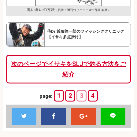
追い食いの方法
（提供：週刊つりニュース中部版 峯卓）
侍Dr.近藤惣一郎のフィッシングクリニック
【イサキ多点掛け】
次のページでイサキをSLJで釣る方法をご
紹介
1
2
3
4
page: