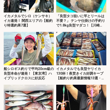
イカメタルでシロ（ケンサキ）
「良型タコ狙いに竿とリールは
イカ連発！ 関西エリアの【船釣
不要？」 テンヤ仕掛けの手釣り
り特選釣果7選】
で1.8kg良型マダコ！【川崎
丸・東京湾】
船シロギス釣りで平均20cm級の
イカメタルでも良型ヤリイカ
良型本命が連発！【東京湾】ハ
130杯！夜焚きイカ好調キープ
イブリッドクロスに好反応
【船釣り釣果最新情報13選・玄
界灘】