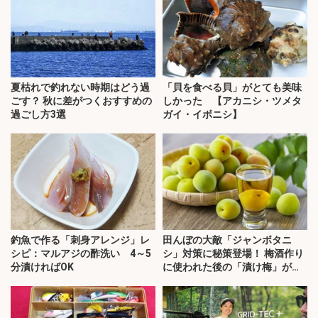
夏枯れで釣れない時期はどう過
「貝を食べる貝」がとても美味
ごす？ 秋に差がつくおすすめの
しかった 【アカニシ・ツメタ
過ごし方3選
ガイ・イボニシ】
釣魚で作る「刺身アレンジ」レ
田んぼの大敵「ジャンボタニ
シピ：マルアジの酢洗い 4～5
シ」対策に秘策登場！ 梅酒作り
分漬ければOK
に使われた後の「漬け梅」が効
く？