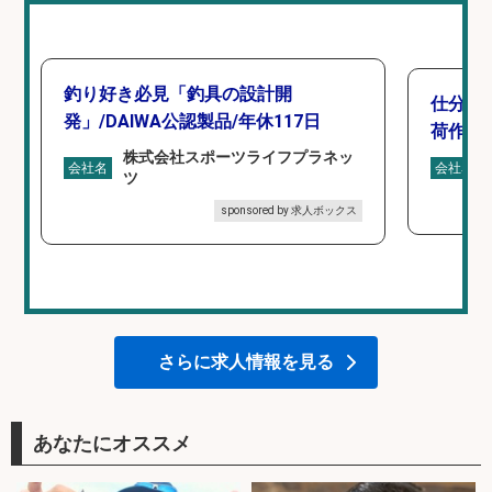
釣り好き必見「釣具の設計開
仕分け
発」/DAIWA公認製品/年休117日
荷作業
株式会社スポーツライフプラネッ
会社名
会社名
ツ
sponsored by 求人ボックス
さらに求人情報を見る
あなたにオススメ