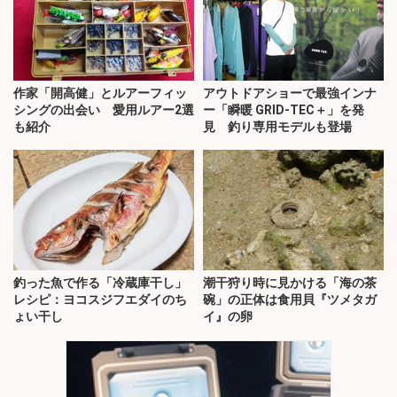
作家「開高健」とルアーフィッ
アウトドアショーで最強インナ
シングの出会い 愛用ルアー2選
ー「瞬暖 GRID-TEC＋」を発
も紹介
見 釣り専用モデルも登場
釣った魚で作る「冷蔵庫干し」
潮干狩り時に見かける「海の茶
レシピ：ヨコスジフエダイのち
碗」の正体は食用貝『ツメタガ
ょい干し
イ』の卵