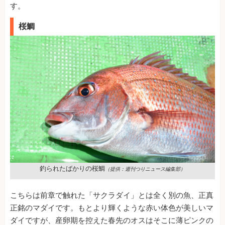
す。
桜鯛
釣られたばかりの桜鯛
（提供：
週刊つりニュース編集部
）
こちらは前章で触れた「サクラダイ」とは全く別の魚、正真
正銘のマダイです。もとより輝くような赤い体色が美しいマ
ダイですが、産卵期を控えた春先のオスはそこに薄ピンクの