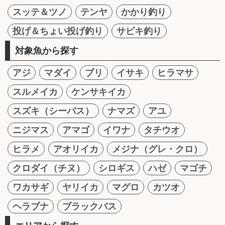
スッテ＆ツノ
テンヤ
かかり釣り
投げ＆ちょい投げ釣り
サビキ釣り
対象魚から探す
アジ
マダイ
ブリ
イサキ
ヒラマサ
スルメイカ
ケンサキイカ
スズキ（シーバス）
ナマズ
アユ
ニジマス
アマゴ
イワナ
タチウオ
ヒラメ
アオリイカ
メジナ（グレ・クロ）
クロダイ（チヌ）
シロギス
ハゼ
マゴチ
ワカサギ
ヤリイカ
マグロ
カツオ
ヘラブナ
ブラックバス