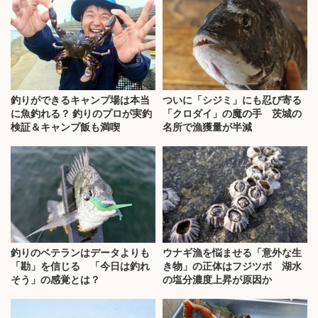
釣りができるキャンプ場は本当
ついに「シジミ」にも忍び寄る
に魚釣れる？ 釣りのプロが実釣
「クロダイ」の魔の手 茨城の
検証＆キャンプ飯も満喫
名所で漁獲量が半減
釣りのベテランはデータよりも
ウナギ漁を悩ませる「意外な生
「勘」を信じる 「今日は釣れ
き物」の正体はフジツボ 湖水
そう」の感覚とは？
の塩分濃度上昇が原因か