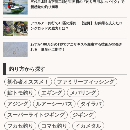
三代目JSB山下健二郎が世界初の『釣り専用水上バイク』で
新感覚の釣り満喫
アユルアー釣行で40匹の爆釣！【滋賀】 好釣果を支えたロ
ングロッドの威力とは？
わずか100万分の1秒でアニサキスを殺虫する技術が開発さ
れる 量産化に期待！
釣り方から探す
初心者オススメ！
ファミリーフィッシング
鮎トモ釣り
エギング
メバリング
アジング
ルアーシーバス
タイラバ
スーパーライトジギング
ジギング
フカセ釣り
コマセ釣り
イカメタル