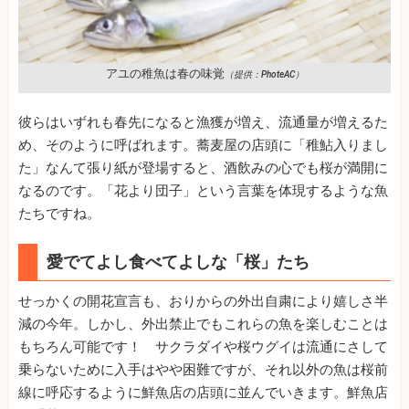
アユの稚魚は春の味覚
（提供：PhoteAC）
彼らはいずれも春先になると漁獲が増え、流通量が増えるた
め、そのように呼ばれます。蕎麦屋の店頭に「稚鮎入りまし
た」なんて張り紙が登場すると、酒飲みの心でも桜が満開に
なるのです。「花より団子」という言葉を体現するような魚
たちですね。
愛でてよし食べてよしな「桜」たち
せっかくの開花宣言も、おりからの外出自粛により嬉しさ半
減の今年。しかし、外出禁止でもこれらの魚を楽しむことは
もちろん可能です！ サクラダイや桜ウグイは流通にさして
乗らないために入手はやや困難ですが、それ以外の魚は桜前
線に呼応するように鮮魚店の店頭に並んでいきます。鮮魚店