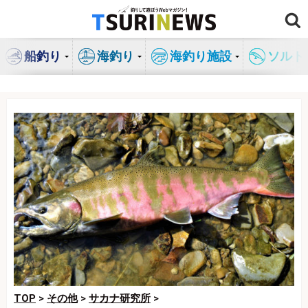
コ
ン
テ
船釣り
海釣り
海釣り施設
ソルト
ン
ツ
へ
ス
キ
ッ
プ
TOP
>
その他
>
サカナ研究所
>