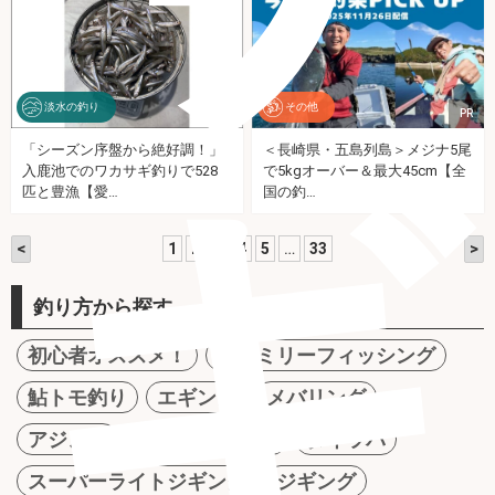
淡水の釣り
その他
PR
「シーズン序盤から絶好調！」
＜長崎県・五島列島＞メジナ5尾
ギ
入鹿池でのワカサギ釣りで528
で5kgオーバー＆最大45cm【全
匹と豊漁【愛…
国の釣…
<
>
1
2
3
4
5
…
33
釣り方から探す
初心者オススメ！
ファミリーフィッシング
鮎トモ釣り
エギング
メバリング
アジング
ルアーシーバス
タイラバ
スーパーライトジギング
ジギング