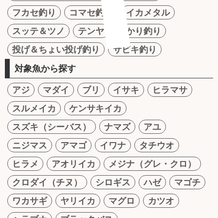
フカセ釣り
コマセ釣り
イカメタル
スッテ＆ツノ
テンヤ
かかり釣り
投げ＆ちょい投げ釣り
サビキ釣り
対象魚から探す
アジ
マダイ
ブリ
イサキ
ヒラマサ
スルメイカ
ケンサキイカ
スズキ（シーバス）
ナマズ
アユ
ニジマス
アマゴ
イワナ
タチウオ
ヒラメ
アオリイカ
メジナ（グレ・クロ）
クロダイ（チヌ）
シロギス
ハゼ
マゴチ
ワカサギ
ヤリイカ
マグロ
カツオ