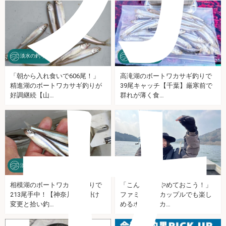
淡水の釣り
淡水の釣り
「朝から入れ食いで606尾！」
高滝湖のボートワカサギ釣りで
サ
精進湖のボートワカサギ釣りが
39尾キャッチ【千葉】厳寒前で
好調継続【山…
群れが薄く食…
淡水の釣り
淡水の釣り
相模湖のボートワカサギ釣りで
「こんな日はやめておこう！」
213尾手中！【神奈川】仕掛け
ファミリーやカップルでも楽し
変更と拾い釣…
めるボートワカ…