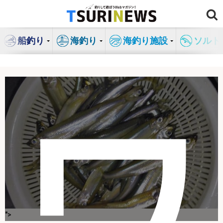
コ
ン
テ
船釣り
海釣り
海釣り施設
ソルト
ン
ツ
へ
ス
キ
ワ
ッ
プ
">