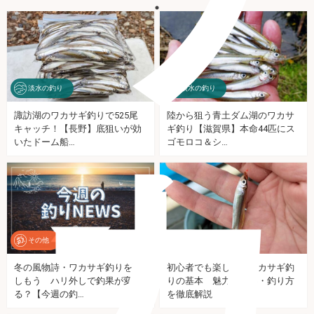
淡水の釣り
淡水の釣り
諏訪湖のワカサギ釣りで525尾
陸から狙う青土ダム湖のワカサ
キャッチ！【長野】底狙いが効
ギ釣り【滋賀県】本命44匹にス
カ
いたドーム船…
ゴモロコ＆シ…
その他
淡水の釣り
PR
冬の風物詩・ワカサギ釣りを楽
初心者でも楽しめるワカサギ釣
しもう ハリ外しで釣果が変わ
りの基本 魅力・道具・釣り方
る？【今週の釣…
を徹底解説