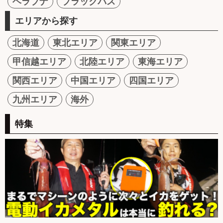
ヘラブナ
ブラックバス
エリアから探す
北海道
東北エリア
関東エリア
甲信越エリア
北陸エリア
東海エリア
関西エリア
中国エリア
四国エリア
九州エリア
海外
特集