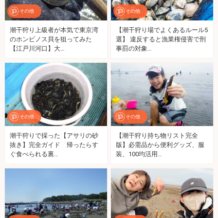
その他
その他
潮干狩り上級者が本気で東京湾
【潮干狩り場でよくあるルール5
のホンビノス貝を狙ってみた
選】 違反すると漁業権侵害で刑
【江戸川河口】大…
事罰の対象…
その他
その他
潮干狩りで採った【アサリの砂
【潮干狩り持ち物リスト完全
抜き】完全ガイド 帰ったらす
版】必需品から便利グッズ、服
ぐ食べられる裏…
装、100均活用…