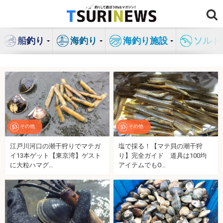
コ
ン
テ
船釣り
海釣り
海釣り施設
ソルト
ン
ツ
へ
ス
キ
ッ
プ
その他
その他
江戸川河口の潮干狩りでマテガ
塩で採る！【マテ貝の潮干狩
イ13本ゲット【東京湾】ゲスト
り】完全ガイド 道具は100均
に大粒ハマグ…
アイテムでもO…