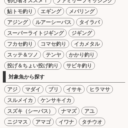
初心者オススメ！
ファミリーフィッシング
鮎トモ釣り
エギング
メバリング
アジング
ルアーシーバス
タイラバ
スーパーライトジギング
ジギング
フカセ釣り
コマセ釣り
イカメタル
スッテ＆ツノ
テンヤ
かかり釣り
投げ＆ちょい投げ釣り
サビキ釣り
対象魚から探す
アジ
マダイ
ブリ
イサキ
ヒラマサ
スルメイカ
ケンサキイカ
スズキ（シーバス）
ナマズ
アユ
ニジマス
アマゴ
イワナ
タチウオ