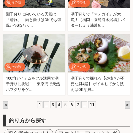
その他
その他
潮干狩りに向いている天気は
潮干狩りで「マテガイ」が大
「晴れ」 雨と曇りはOKでも強
漁！【福岡・蓑島海水浴場】バ
風がNGなワケ…
ターしょう油炒め…
その他
その他
100均アイテムをフル活用で潮
潮干狩りで採れる【砂抜きが不
干狩りに挑戦！ 東京湾で天然
要な貝4選】 ボイルしてから洗
ハマグリをゲ…
えばOKな貝…
<
>
1
…
3
4
5
6
7
…
11
釣り方から探す