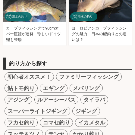
淡水の釣り
淡水の釣り
カープフィッシングで90cmオー
ヨーロピアンカープフィッシン
バー巨鯉が連発 珍しいドイツ
グの魅力 日本の鯉釣りとの違
鯉も登場
いは？
釣り方から探す
初心者オススメ！
ファミリーフィッシング
鮎トモ釣り
エギング
メバリング
アジング
ルアーシーバス
タイラバ
スーパーライトジギング
ジギング
フカセ釣り
コマセ釣り
イカメタル
スッテ＆ツノ
テンヤ
かかり釣り