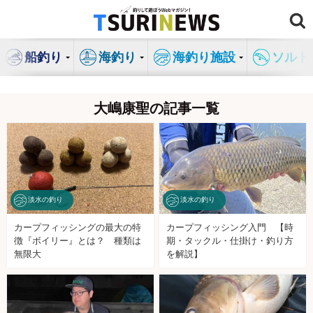
コ
ン
テ
船釣り
海釣り
海釣り施設
ソルト
ン
ツ
へ
大嶋康聖の記事一覧
ス
キ
ッ
プ
淡水の釣り
淡水の釣り
カープフィッシングの最大の特
カープフィッシング入門 【時
徴『ボイリー』とは？ 種類は
期・タックル・仕掛け・釣り方
無限大
を解説】