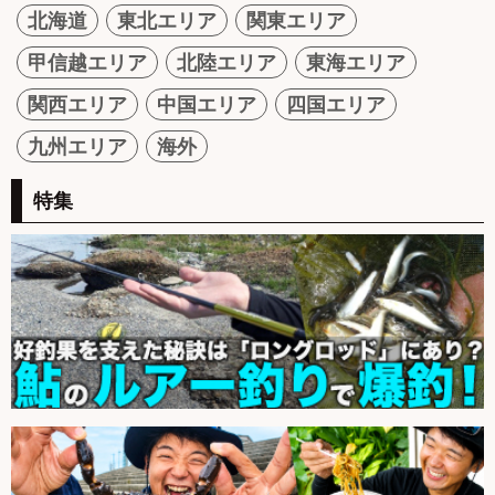
北海道
東北エリア
関東エリア
甲信越エリア
北陸エリア
東海エリア
関西エリア
中国エリア
四国エリア
九州エリア
海外
特集