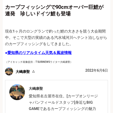
カープフィッシングで90cmオーバー巨鯉が
連発 珍しいドイツ鯉も登場
現在1ヶ月のロングランで釣った鯉の大きさを競う大会期間
中。そこで大型の実績のある汽水域河川へテント泊しながら
のカープフィッシングをしてきました。
●
愛知県のリアルタイム天気＆風波情報
（アイキャッチ画像提供：TSURINEWSライター大嶋康聖）
2022年6月6日
大嶋康聖
大嶋康聖
愛知県名古屋市在住。[カープオンリージ
ャパンフィールドスタッフ]身近なBIG
GAMEであるカープフィッシングの魅力