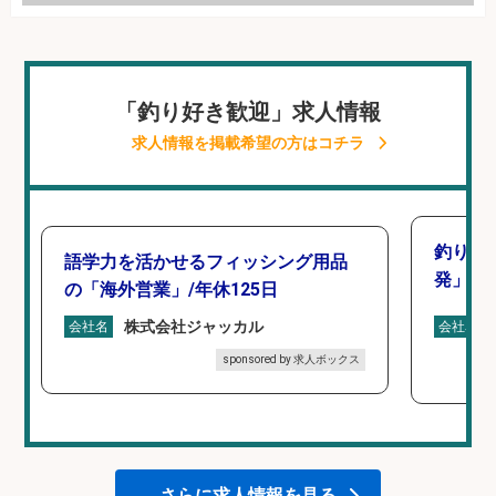
「釣り好き歓迎」求人情報
求人情報を掲載希望の方はコチラ
釣り好
語学力を活かせるフィッシング用品
発」/D
の「海外営業」/年休125日
株式会社ジャッカル
会社名
会社名
sponsored by 求人ボックス
さらに求人情報を見る