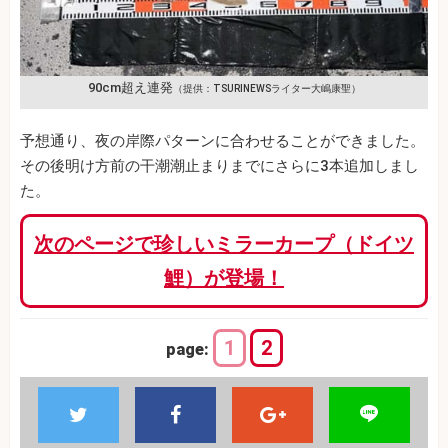
90cm超え連発
（提供：TSURINEWSライター大嶋康聖）
予想通り、夜の岸際パターンに合わせることができました。
その後明け方前の干潮潮止まりまでにさらに3本追加しまし
た。
次のページで珍しいミラーカープ（ドイツ
鯉）が登場！
1
2
page: