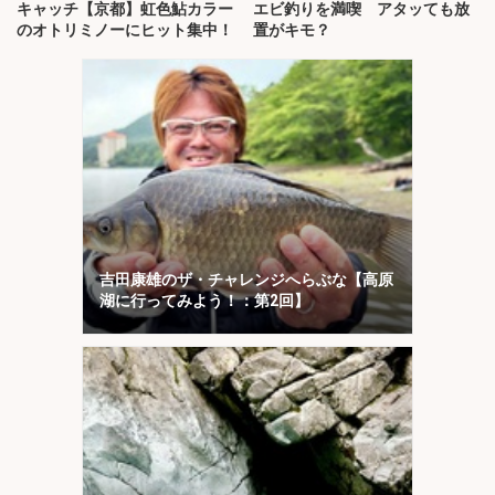
キャッチ【京都】虹色鮎カラー
エビ釣りを満喫 アタッても放
のオトリミノーにヒット集中！
置がキモ？
吉田康雄のザ・チャレンジへらぶな【高原
湖に行ってみよう！：第2回】