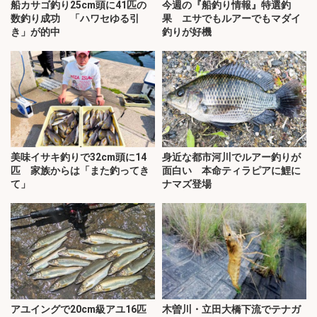
船カサゴ釣り25cm頭に41匹の
今週の『船釣り情報』特選釣
数釣り成功 「ハワセゆる引
果 エサでもルアーでもマダイ
き」が的中
釣りが好機
美味イサキ釣りで32cm頭に14
身近な都市河川でルアー釣りが
匹 家族からは「また釣ってき
面白い 本命ティラピアに鯉に
て」
ナマズ登場
アユイングで20cm級アユ16匹
木曽川・立田大橋下流でテナガ