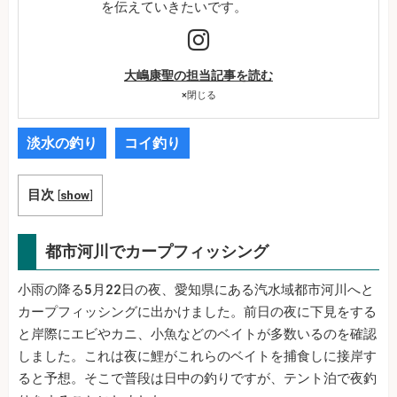
を伝えていきたいです。
大嶋康聖の担当記事を読む
×
閉じる
淡水の釣り
コイ釣り
目次
[
show
]
都市河川でカープフィッシング
小雨の降る5月22日の夜、愛知県にある汽水域都市河川へと
カープフィッシングに出かけました。前日の夜に下見をする
と岸際にエビやカニ、小魚などのベイトが多数いるのを確認
しました。これは夜に鯉がこれらのベイトを捕食しに接岸す
ると予想。そこで普段は日中の釣りですが、テント泊で夜釣