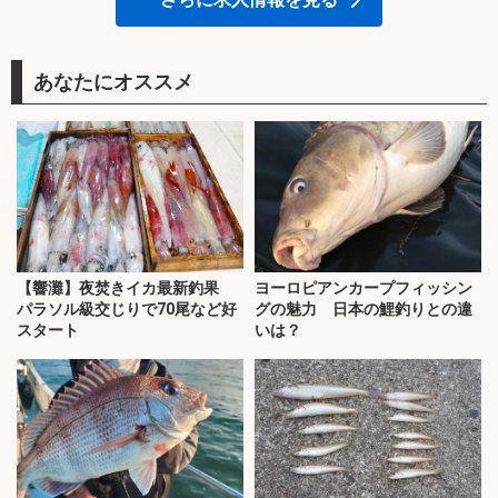
あなたにオススメ
【響灘】夜焚きイカ最新釣果
ヨーロピアンカープフィッシン
パラソル級交じりで70尾など好
グの魅力 日本の鯉釣りとの違
スタート
いは？