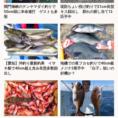
関門海峡のテンヤマダイ釣りで
堤防ちょい投げ釣りで21cm良型
50cm頭に本命連打 ゲストも多
キス顔出し 群れの探し当て12
彩
匹手中
【愛知】沖釣り最新釣果 イサ
地磯での夜フカセ釣りで40cm級
キ船で40cm超え含み良型多数顔
メジナ3尾手中 「白子」狙いの
出し
好機か？