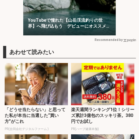
YouTubeで憧れた【山岳渓流釣りの世
界】へ飛び込もう デビューにオススメの
「椹島」を紹介！
Recommended by
「どうせ当たらない」と思って
楽天週間ランキング1位！シリー
た私が本当に当選した“買い
ズ累計3億包のスッキリ茶。380
方”がこれ
円でお試し
PR(合同会社デジタルファーム )
PR(ハーブ健康本舗)