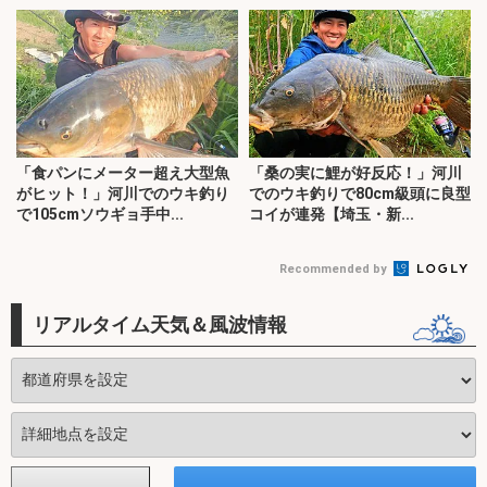
「食パンにメーター超え大型魚
「桑の実に鯉が好反応！」河川
がヒット！」河川でのウキ釣り
でのウキ釣りで80cm級頭に良型
で105cmソウギョ手中...
コイが連発【埼玉・新...
Recommended by
リアルタイム天気＆風波情報