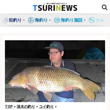
コ
ン
テ
船釣り
海釣り
海釣り施設
ソルト
ン
ツ
へ
ス
キ
ッ
プ
TOP
>
淡水の釣り
>
コイ釣り
>