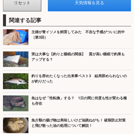
関連する記事
主婦が青イソメを飼育してみた 不吉な予感がついに的中
（第3回）
実は大事な【釣りと睡眠の関係】 質が高い睡眠で釣果も
アップする？
釣りを辞めたくなった出来事ベスト3 結局辞められないの
が釣りだった
魚はなぜ「性転換」する？ 1日の間に何度も性が変わる種
も存在
魚介類の揚げ物は美味しいけど油跳ねがち！ 破裂防止対策
と飛び散った油の処理について解説！