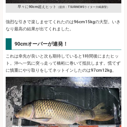
早々に90cm超えヒット
（提供：TSURINEWSライター大嶋康聖）
強烈な引きで楽しませてくれたのは96cm15kgの大型。いき
なり最高の結果が出てくれました。
90cmオーバーが連発！
これは幸先が良いと次も期待していると1時間後にまたヒッ
ト。沖へ一気に突っ走って橋桁に巻いて抵抗します。慌てず
に慎重にやり取りをしてネットインしたのは97cm12kg。