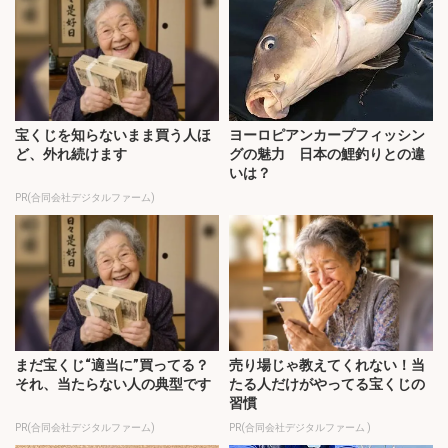
宝くじを知らないまま買う人ほ
ヨーロピアンカープフィッシン
ど、外れ続けます
グの魅力 日本の鯉釣りとの違
いは？
PR(合同会社デジタルファーム)
まだ宝くじ“適当に”買ってる？
売り場じゃ教えてくれない！当
それ、当たらない人の典型です
たる人だけがやってる宝くじの
習慣
PR(合同会社デジタルファーム)
PR(合同会社デジタルファーム )