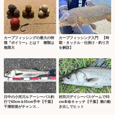
カープフィッシングの最大の特
カープフィッシング入門 【時
徴『ボイリー』とは？ 種類は
期・タックル・仕掛け・釣り方
無限大
を解説】
日中の小河川ルアーシーバス釣
村田川デイシーバスゲームで55
行で60cm＆55cm手中【千葉】
cm本命キャッチ【千葉】潮の動
干潮前後がチャンス...
き出しでヒット