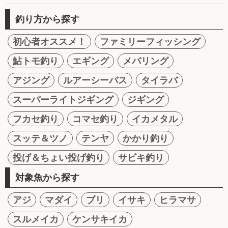
釣り方から探す
初心者オススメ！
ファミリーフィッシング
鮎トモ釣り
エギング
メバリング
アジング
ルアーシーバス
タイラバ
スーパーライトジギング
ジギング
フカセ釣り
コマセ釣り
イカメタル
スッテ＆ツノ
テンヤ
かかり釣り
投げ＆ちょい投げ釣り
サビキ釣り
対象魚から探す
アジ
マダイ
ブリ
イサキ
ヒラマサ
スルメイカ
ケンサキイカ