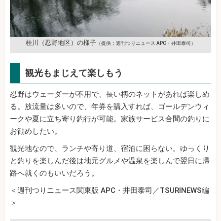
桂川（忍野地区）の様子
（提供：週刊つりニュース APC・井田泰司）
観光もまじえて楽しもう
忍野はウェーダーが不用で、長い柄のネットがあれば楽しめ
る。放流量は多いので、年券を購入すれば、ゴールデンウィ
ークや夏に立ち寄り釣行が可能。家族サービス合間の釣りに
お勧めしたい。
観光地なので、ランチや寄り道、宿泊に困らない。ゆっくり
と釣りを楽しんだ後は地元グルメや温泉を楽しんで翌日に帰
路へ就くのもいいだろう。
＜週刊つりニュース関東版 APC・井田泰司／TSURINEWS編
＞