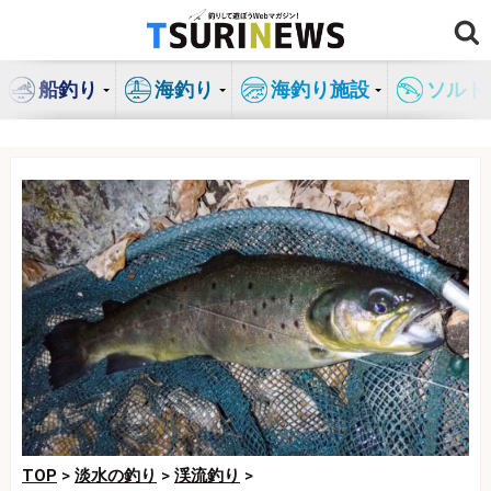
コ
ン
テ
船釣り
海釣り
海釣り施設
ソルト
ン
ツ
へ
ス
キ
ッ
プ
TOP
>
淡水の釣り
>
渓流釣り
>