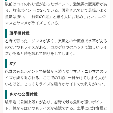
以前はコイの釣り堀があったポイント。遊漁券の販売所があ
り、放流ポイントになっている。護岸されていて足場がよく
魚影は濃い。「解禁の1尾」と思う人にお勧めしたい。ニジ
マスとヤマメがライズしている。
茂平橋付近
忍野で育ったニジマスが多く、支流との合流点で水草がある
のでいつもライズがある。コカゲロウのハッチで激しいライ
ズがあると時を忘れて釣りをしてしまう。
S字
忍野の有名ポイントで解禁から渋々なヤマメ・ニジマスのラ
イズが繰り返される。ここでの1尾に一日かけてしまう人が
いるほど。じっくりライズを狙うかサイトでの釣りがいい。
さかな公園付近
駐車場（公園上段）があり、忍野で最も魚影が濃いポイン
ト。橋からはいつもライズが確認できる。土手には洋食屋と