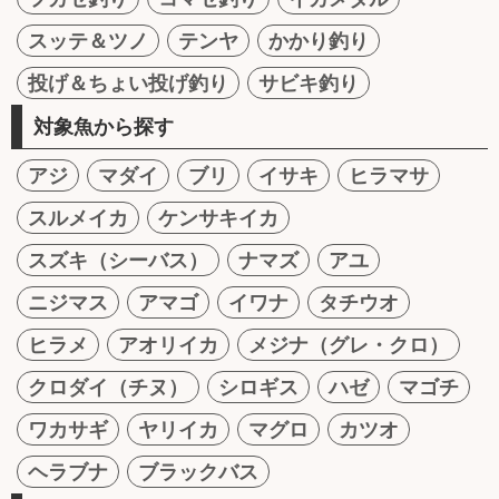
スッテ＆ツノ
テンヤ
かかり釣り
投げ＆ちょい投げ釣り
サビキ釣り
対象魚から探す
アジ
マダイ
ブリ
イサキ
ヒラマサ
スルメイカ
ケンサキイカ
スズキ（シーバス）
ナマズ
アユ
ニジマス
アマゴ
イワナ
タチウオ
ヒラメ
アオリイカ
メジナ（グレ・クロ）
クロダイ（チヌ）
シロギス
ハゼ
マゴチ
ワカサギ
ヤリイカ
マグロ
カツオ
ヘラブナ
ブラックバス