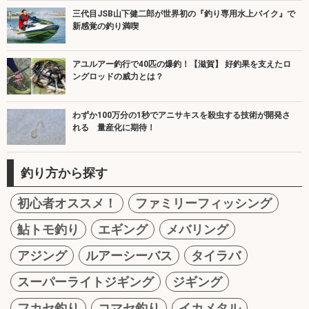
三代目JSB山下健二郎が世界初の『釣り専用水上バイク』で
新感覚の釣り満喫
アユルアー釣行で40匹の爆釣！【滋賀】 好釣果を支えたロ
ングロッドの威力とは？
わずか100万分の1秒でアニサキスを殺虫する技術が開発さ
れる 量産化に期待！
釣り方から探す
初心者オススメ！
ファミリーフィッシング
鮎トモ釣り
エギング
メバリング
アジング
ルアーシーバス
タイラバ
スーパーライトジギング
ジギング
フカセ釣り
コマセ釣り
イカメタル