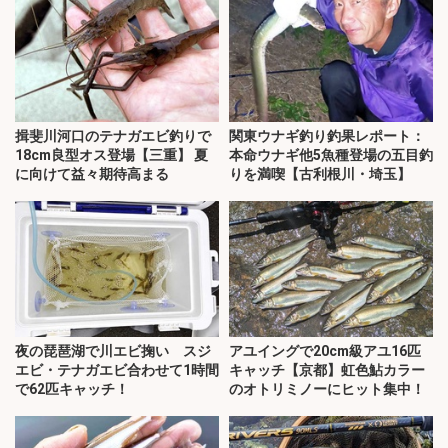
揖斐川河口のテナガエビ釣りで
関東ウナギ釣り釣果レポート：
18cm良型オス登場【三重】 夏
本命ウナギ他5魚種登場の五目釣
に向けて益々期待高まる
りを満喫【古利根川・埼玉】
夜の琵琶湖で川エビ掬い スジ
アユイングで20cm級アユ16匹
エビ・テナガエビ合わせて1時間
キャッチ【京都】虹色鮎カラー
で62匹キャッチ！
のオトリミノーにヒット集中！