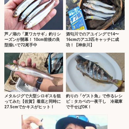
芦ノ湖の「夏ワカサギ」釣りシ
酒匂川でのアユイングで14〜
ーズンが開幕！ 10cm前後の良
16cmのアユ3匹キャッチに成
型揃いで72尾手中
功！【神奈川】
メタルジグで大型シロギスを狙
釣りの「ゲスト魚」で作るレシ
ってみた【佐賀】着底と同時に
ピ：タカベの一夜干し 冷蔵庫
27.5cmでかキスがヒット！
で干せばOK！