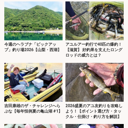
今週のヘラブナ「ピックアッ
アユルアー釣行で40匹の爆釣！
プ」釣り場2026【山梨・西湖】
【滋賀】 好釣果を支えたロング
ロッドの威力とは？
吉田康雄のザ・チャレンジへら
2026盛夏のアユ友釣りを攻略し
ぶな【毎年恒例夏の亀山湖 #1】
よう！【ポイント選び方・タッ
クル・仕掛け・釣り方を解説】