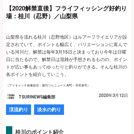
【2020解禁直後】フライフィッシング好釣り
場：桂川（忍野）／山梨県
山梨県を流れる桂川（忍野地区）はルアーフライエリアが設
定されていて、ポイントも幅広く、バリエーションに富んで
いる河川だ。解禁は毎年3月15日と決まっており今年は日曜
日に当たるので、解禁日は混雑が予想されるものの、ポイン
トが広い事もあってゆったりと釣りができる。そんな桂川の
各ポイントを紹介していこう。
（アイキャッチ画像提供：週刊つりニュース APC・井田泰司）
2020年3月12日
TSURINEWS編集部
渓流釣り
淡水の釣り
桂川のポイント紹介