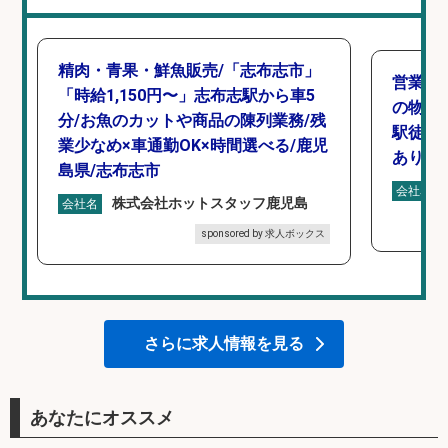
精肉・青果・鮮魚販売/「志布志市」
営業事
「時給1,150円〜」志布志駅から車5
の物流
分/お魚のカットや商品の陳列業務/残
駅徒歩6
業少なめ×車通勤OK×時間選べる/鹿児
あり×
島県/志布志市
会社名
株式会社ホットスタッフ鹿児島
会社名
sponsored by 求人ボックス
さらに求人情報を見る
あなたにオススメ