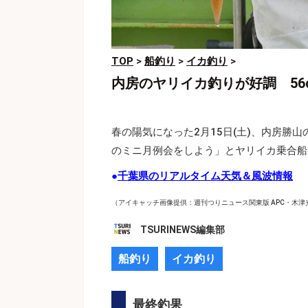
TOP
>
船釣り
>
イカ釣り
>
内房のヤリイカ釣りが好調 56
春の陽気になった2月15日(土)、内房勝山
のミニ月例会をしよう」とヤリイカ乗合船
●
千葉県のリアルタイム天気＆風波情報
（アイキャッチ画像提供：週刊つりニュース関東版 APC・木津
TSURINEWS編集部
船釣り
イカ釣り
最終釣果