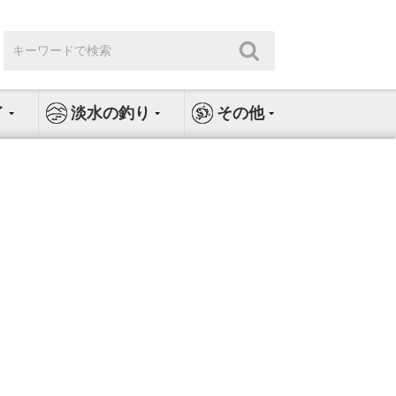
検
検
索:
索
イ
淡水の釣り
その他