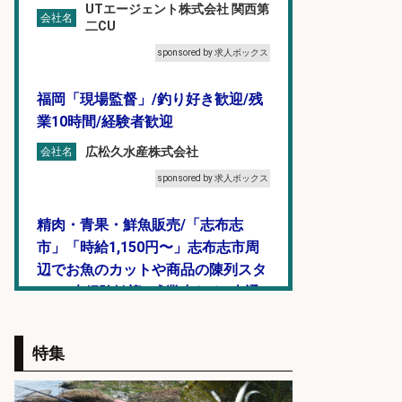
UTエージェント株式会社 関西第
会社名
二CU
sponsored by 求人ボックス
福岡「現場監督」/釣り好き歓迎/残
業10時間/経験者歓迎
広松久水産株式会社
会社名
sponsored by 求人ボックス
精肉・青果・鮮魚販売/「志布志
市」「時給1,150円〜」志布志市周
辺でお魚のカットや商品の陳列スタ
ッフ/未経験歓迎×残業少なめ×車通
勤OK/鹿児島県/志布志市
株式会社ホットスタッフ鹿児島
会社名
特集
sponsored by 求人ボックス