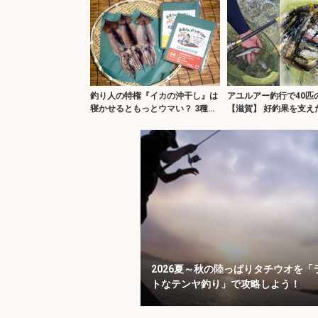
釣り人の特権『イカの沖干し』は
アユルアー釣行で40匹
寝かせるともっとウマい？ 3種の
【滋賀】 好釣果を支え
保存方法を徹底検証
ロッドの威力とは？
2026夏～秋の陸っぱりタチウオを「
トなテンヤ釣り」で攻略しよう！