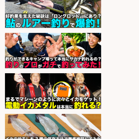
販売スタッフ/「未経験歓迎」魚を
捌く作業なし!イオン食品売場スタッ
フ募集/東京都/目黒区
イオンスタイル碑文谷店
会社名
sponsored by 求人ボックス
和食, 居酒屋/調理見習い・調理補助/
新鮮な魚料理×おでんの和食居酒屋
の若手スタッフ
サカナのハチベエ 矢場町店
会社名
sponsored by 求人ボックス
精肉・青果・鮮魚販売/「志布志
市」お魚のカットや商品の陳列業
務/「時給1,150円〜」/時間選べる×
未経験歓迎×残業少なめ/鹿児島県/
志布志市