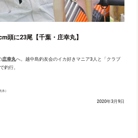
cm頭に23尾【千葉・庄幸丸】
の
庄幸丸
へ。越中島釣友会のイカ好きマニア3人と「クラブ
で釣行。
光永）
2020年3月9日