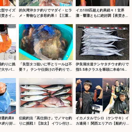
大型サイズ
的矢湾沖タテ釣りでマダイ・ヒラ
イカ100匹超え釣果続々！玄界
夜焚きイカ
メ・青物など多彩釣果！【三重】
灘・響灘ともに絶好調【夜焚きイ
岡】
仕掛けの使い分けが奏功？
カ釣果速報20選・福岡】
場釣りに挑
「良型タコ狙いに竿とリールは不
伊良湖水道テンヤタチウオ釣りで
で大サバ＆
要？」 テンヤ仕掛けの手釣りで
指5.5本クラスを筆頭に本命16匹
！
1.8kg良型マダコ！【川崎丸・東
キャッチ【海栄丸】
京湾】
選釣果8
伝統釣法「高仕掛け」でノマセ釣
イカメタルでシロ（ケンサキ）イ
ス釣り好
りに挑戦！【加太】 イワシ付け
カ連発！ 関西エリアの【船釣り
！
に苦戦も本命マダイをキャッチ！
特選釣果7選】