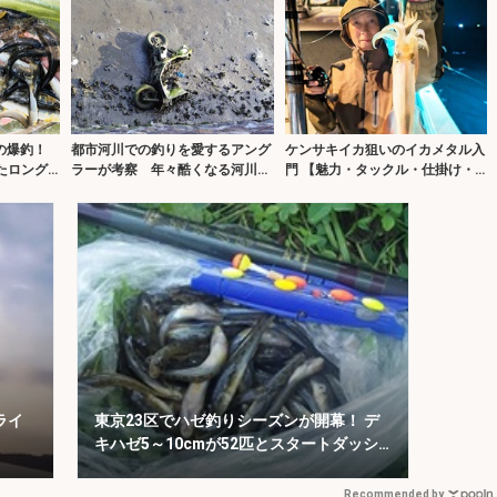
の爆釣！
都市河川での釣りを愛するアング
ケンサキイカ狙いのイカメタル入
たロング
ラーが考察 年々酷くなる河川の
門 【魅力・タックル・仕掛け・
汚れに危機感を持とう
釣り方・持ち帰り方を解説】
ライ
東京23区でハゼ釣りシーズンが開幕！ デ
キハゼ5～10cmが52匹とスタートダッシ
ュに成功
Recommended by