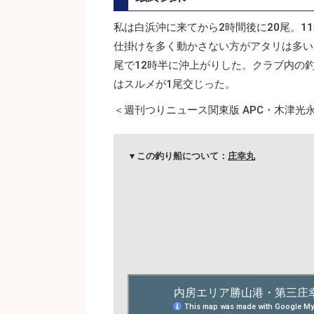
私は白浜沖に来てから2時間後に20尾。
仕掛けを多く動かさない方がアタリは多い
尾で12時半に沖上がりした。クラブ内の釣
はスルメが1尾交じった。
＜週刊つりニュース関東版 APC・木津光永／
▼この釣り船について：
庄幸丸