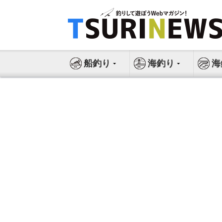
コ
ン
テ
ン
ツ
船釣り
海釣り
海
へ
ス
キ
ッ
プ