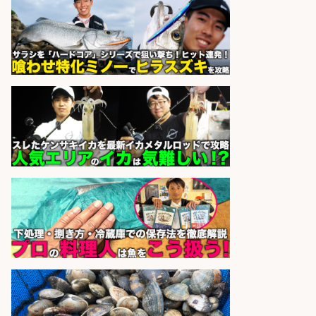
辺/「時給1,200円」日払い可/未経験
歓迎×残業少なめ×週4日〜OK
株式会社ホットスタッフ五日市
会社名
sponsored by 求人ボックス
さらに求人情報を見る