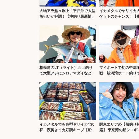
大物アラ堂々浮上！平戸沖で大型
イカメタルでヤリイカ
魚狙いが好調！【沖釣り最新情報
ゲットのチャンス！【
6選・長崎／佐賀】
釣り最新情報20選・福
相模湾のLT（ライト）五目釣り
マイボートで初の中深
で大型アジにシロアマダイなど多
戦 駿河湾ボート釣り
彩釣果！【まごうの丸】
本命オニカサゴに歓喜
イカメタルでも良型ヤリイカ130
関東エリアの【船釣り特
杯！夜焚きイカ好調キープ【船釣
選】 東京湾の船シロギ
り釣果最新情報13選・玄界灘】
調で入門にもオススメ