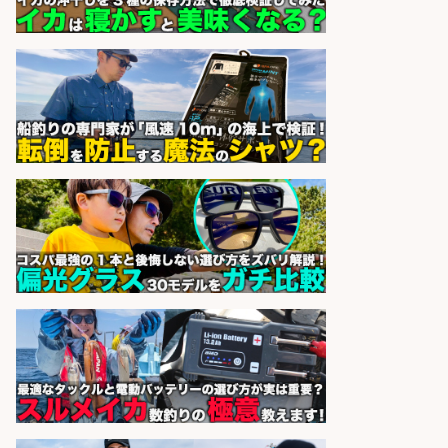
株式会社ホットスタッフ鹿児島
会社名
sponsored by 求人ボックス
フィッシング用品の「製品開発設
計」
メガバス株式会社
会社名
sponsored by 求人ボックス
仕分け・シール貼り/釣り具などの
出荷作業/兵庫県/神戸市北区
UTエージェント株式会社
会社名
sponsored by 求人ボックス
日払いOKで即日収入/製造スタッフ/
「広島市佐伯区」お魚のパック詰め
や品出しスタッフ/広島市佐伯区周