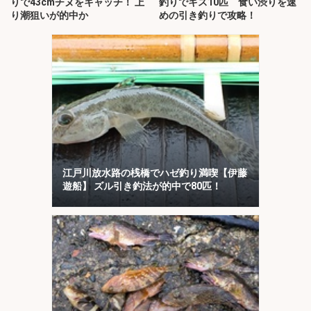
りで43cmチヌをキャッチ！ 上
釣りでキス10匹 食い渋りを速
り潮狙いが的中か
めの引き釣りで攻略！
江戸川放水路の桟橋でハゼ釣り満喫【伊藤
遊船】 ズル引き釣法が的中で80匹！