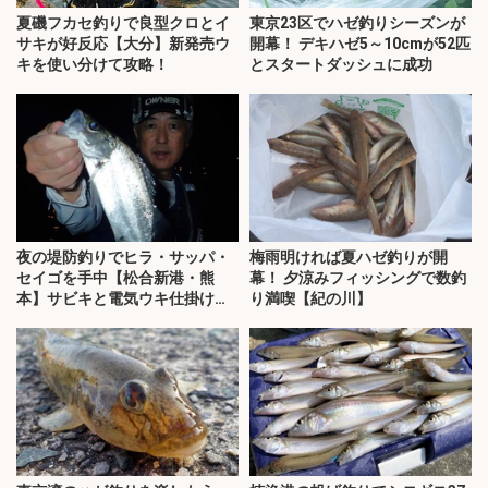
夏磯フカセ釣りで良型クロとイ
東京23区でハゼ釣りシーズンが
サキが好反応【大分】新発売ウ
開幕！ デキハゼ5～10cmが52匹
キを使い分けて攻略！
とスタートダッシュに成功
夜の堤防釣りでヒラ・サッパ・
梅雨明ければ夏ハゼ釣りが開
セイゴを手中【松合新港・熊
幕！ 夕涼みフィッシングで数釣
本】サビキと電気ウキ仕掛けで
り満喫【紀の川】
攻略