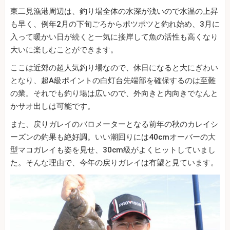
東二見漁港周辺は、釣り場全体の水深が浅いので水温の上昇
も早く、例年2月の下旬ごろからポツポツと釣れ始め、3月に
入って暖かい日が続くと一気に接岸して魚の活性も高くなり
大いに楽しむことができます。
ここは近郊の超人気釣り場なので、休日になると大にぎわい
となり、超A級ポイントの白灯台先端部を確保するのは至難
の業。それでも釣り場は広いので、外向きと内向きでなんと
かサオ出しは可能です。
また、戻りガレイのバロメーターとなる前年の秋のカレイシ
ーズンの釣果も絶好調。いい潮回りには40cmオーバーの大
型マコガレイも姿を見せ、30cm級がよくヒットしていまし
た。そんな理由で、今年の戻りガレイは有望と見ています。