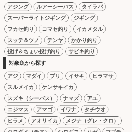
アジング
ルアーシーバス
タイラバ
スーパーライトジギング
ジギング
フカセ釣り
コマセ釣り
イカメタル
スッテ＆ツノ
テンヤ
かかり釣り
投げ＆ちょい投げ釣り
サビキ釣り
対象魚から探す
アジ
マダイ
ブリ
イサキ
ヒラマサ
スルメイカ
ケンサキイカ
スズキ（シーバス）
ナマズ
アユ
ニジマス
アマゴ
イワナ
タチウオ
ヒラメ
アオリイカ
メジナ（グレ・クロ）
クロダイ（チヌ）
シロギス
ハゼ
マゴチ