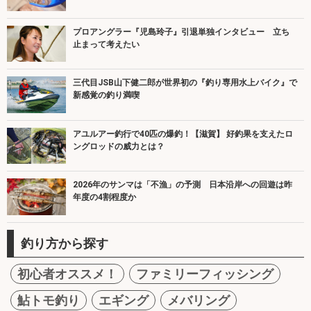
プロアングラー『児島玲子』引退単独インタビュー 立ち
止まって考えたい
三代目JSB山下健二郎が世界初の『釣り専用水上バイク』で
新感覚の釣り満喫
アユルアー釣行で40匹の爆釣！【滋賀】 好釣果を支えたロ
ングロッドの威力とは？
2026年のサンマは「不漁」の予測 日本沿岸への回遊は昨
年度の4割程度か
釣り方から探す
初心者オススメ！
ファミリーフィッシング
鮎トモ釣り
エギング
メバリング