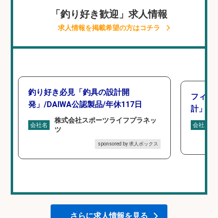
「釣り好き歓迎」求人情報
求人情報を掲載希望の方はコチラ
釣り好き必見「釣具の設計開
フィッ
発」/DAIWA公認製品/年休117日
計」
株式会社スポーツライフプラネッ
会社名
会社名
ツ
sponsored by 求人ボックス
さらに求人情報を見る