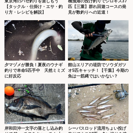
東京湾のハゼ釣りを楽しもう
楠漁港の投げ釣りでシロギス37
【タックル・仕掛け・エサ・釣
匹【三重】群れ回遊コースの発
り方・レシピを解説】
見が数釣りへの近道！
夕マヅメが勝負！夏夜のウナギ
館山エリアの堤防でソウダガツ
釣りで本命5匹手中 天然ミミズ
オ5匹キャッチ！【千葉】今期の
に好反応
魚は一筋縄ではいかない？
岸和田沖一文字の落とし込み釣
シーバスロッド流用ちょい投げ