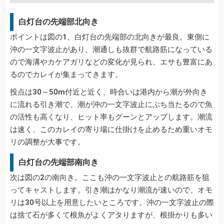
白灯台の先端部北向き
ポイントは図の1、白灯台の先端部の北向きが最良。東側に
沖の一文字波止があり、潮通しも抜群で航路筋になっている
ので海溝やカケアガリなどの変化が見られ、エサも豊富にあ
るのでカレイが集まってきます。
投点は30～50m付近と近く、時合いは港内から潮が外向き
に流れる引き潮で、潮が沖の一文字波止にぶち当たるので魚
の活性も高くなり、ヒット率もグーンとアップします。潮流
は速く、このカレイの寄り場に仕掛けを止めるため重いオモ
リの調整が大事です。
白灯台の先端部南向き
次は図の2の南向き。ここも沖の一文字波止との航路筋を狙
ってキャストします。引き潮はかなり潮流が速いので、オモ
リは30号以上を用意したいところです。沖の一文字波止の際
は捨て石が多くて根魚がよくアタりますが、根掛かりも多い