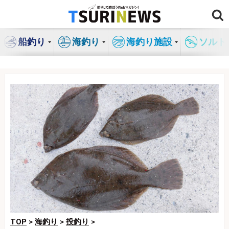
コ
ン
テ
船釣り
海釣り
海釣り施設
ソルト
ン
ツ
へ
ス
キ
ッ
プ
TOP
>
海釣り
>
投釣り
>