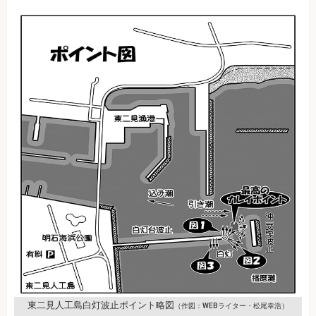
東二見人工島白灯波止ポイント略図
（作図：WEBライター・松尾幸浩）