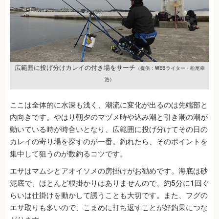
広範囲に投げ分けカレイの付き場をサーチ
（提供：WEBライター・松尾幸
浩）
ここは全体的に水深も浅く、潮流に変化が出るのは先端部と
内向きです。やはり朝夕のマヅメ時や込み潮と引き潮の潮が
動いている時が時合いとなり、広範囲に投げ分けてその日の
カレイの寄り場を探すのが一番。釣れたら、そのポイントを
集中して狙うのが数釣るコツです。
エサはマムシとアオイソメの房掛けがお勧めです。海底は砂
泥底で、ほとんど根掛かりはありませんので、約5分に1回ぐ
らいは仕掛けを動かして誘うことも大切です。また、フグの
エサ取りも多いので、こまめに打ち返すことが好釣果につな