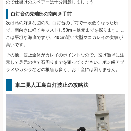
ので仕掛けのスペアーは十分用意しましょう。
白灯台の先端部の南向き手前
次は私の好きな図の3。白灯台の手前で一段低くなった所
で、南向きに軽くキャストし50m～足元までを探ります。こ
こは平坦な海底ですが、40cm近い大型マコガレイの実績が
高いです。
その他、波止全体がカレイのポイントなので、投げ過ぎに注
意して足元の捨て石周りまでを狙ってください。ポン級アブ
ラメやガシラなどの根魚も多く、お土産には困りません。
東二見人工島白灯波止の攻略法