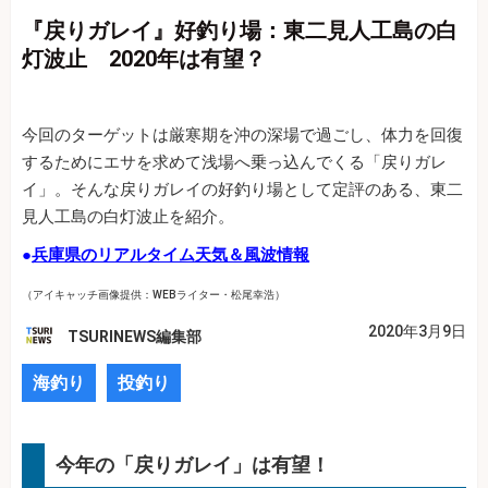
『戻りガレイ』好釣り場：東二見人工島の白
灯波止 2020年は有望？
今回のターゲットは厳寒期を沖の深場で過ごし、体力を回復
するためにエサを求めて浅場へ乗っ込んでくる「戻りガレ
イ」。そんな戻りガレイの好釣り場として定評のある、東二
見人工島の白灯波止を紹介。
●
兵庫県のリアルタイム天気＆風波情報
（アイキャッチ画像提供：WEBライター・松尾幸浩）
2020年3月9日
TSURINEWS編集部
海釣り
投釣り
今年の「戻りガレイ」は有望！