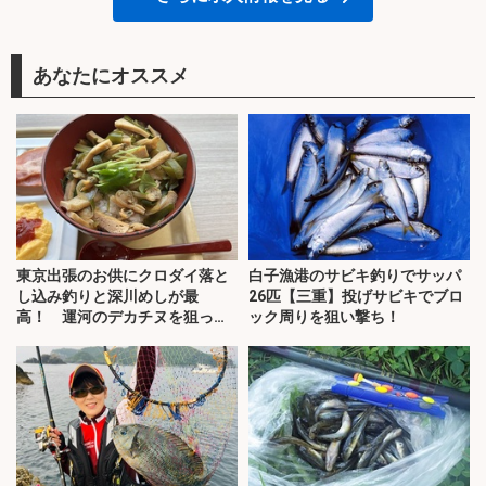
あなたにオススメ
東京出張のお供にクロダイ落と
白子漁港のサビキ釣りでサッパ
し込み釣りと深川めしが最
26匹【三重】投げサビキでブロ
高！ 運河のデカチヌを狙って
ック周りを狙い撃ち！
みた