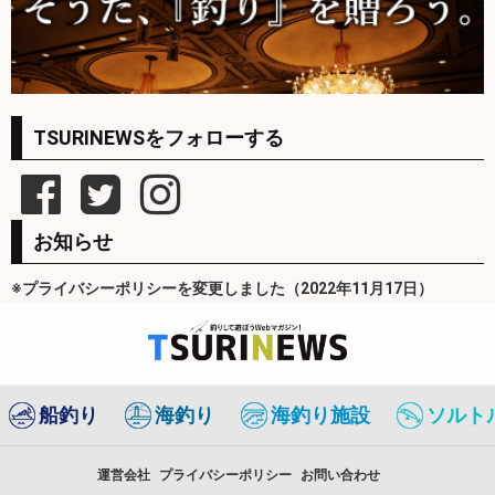
TSURINEWSをフォローする
お知らせ
※プライバシーポリシーを変更しました（2022年11月17日）
船釣り
海釣り
海釣り施設
ソルト
運営会社
プライバシーポリシー
お問い合わせ