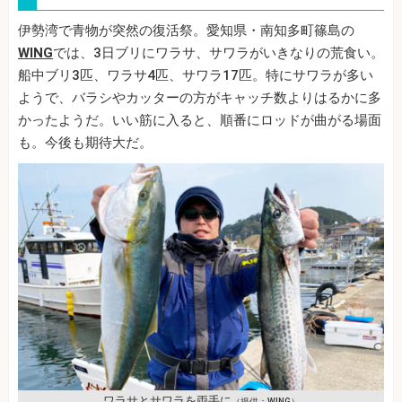
伊勢湾で青物が突然の復活祭。愛知県・南知多町篠島の
WING
では、3日ブリにワラサ、サワラがいきなりの荒食い。
船中ブリ3匹、ワラサ4匹、サワラ17匹。特にサワラが多い
ようで、バラシやカッターの方がキャッチ数よりはるかに多
かったようだ。いい筋に入ると、順番にロッドが曲がる場面
も。今後も期待大だ。
ワラサとサワラを両手に
（提供：WING）