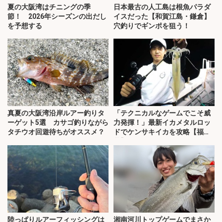
夏の大阪湾はチニングの季
日本最古の人工島は根魚パラダ
節！ 2026年シーズンの出だし
イスだった【和賀江島・鎌倉】
を予想する
穴釣りでギンポを狙う！
真夏の大阪湾沿岸ルアー釣りタ
「テクニカルなゲームでこそ威
ーゲット5選 カサゴ釣りながら
力発揮！」最新イカメタルロッ
タチウオ回遊待ちがオススメ？
ドでケンサキイカを攻略【福
井】
陸っぱりルアーフィッシングは
湘南河川トップゲームでまさか