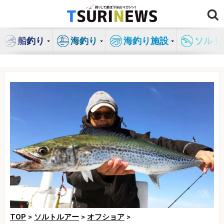
コ
ン
テ
船釣り
海釣り
海釣り施設
ソルト
ン
ツ
へ
ス
キ
ッ
プ
TOP
>
ソルトルアー
>
オフショア
>