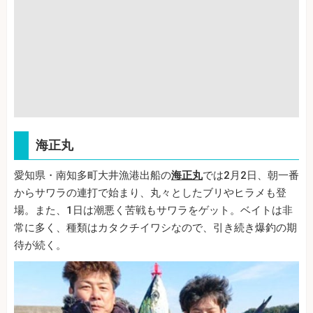
海正丸
愛知県・南知多町大井漁港出船の
海正丸
では2月2日、朝一番
からサワラの連打で始まり、丸々としたブリやヒラメも登
場。また、1日は潮悪く苦戦もサワラをゲット。ベイトは非
常に多く、種類はカタクチイワシなので、引き続き爆釣の期
待が続く。