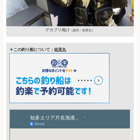
デカブリ掲げ
（提供：祐英丸）
▼この釣り船について：
祐英丸