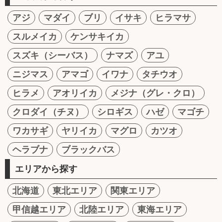
アジ
マダイ
ブリ
イサキ
ヒラマサ
スルメイカ
ケンサキイカ
スズキ（シーバス）
ナマズ
アユ
ニジマス
アマゴ
イワナ
タチウオ
ヒラメ
アオリイカ
メジナ（グレ・クロ）
クロダイ（チヌ）
シロギス
ハゼ
マゴチ
ワカサギ
ヤリイカ
マグロ
カツオ
ヘラブナ
ブラックバス
エリアから探す
北海道
東北エリア
関東エリア
甲信越エリア
北陸エリア
東海エリア