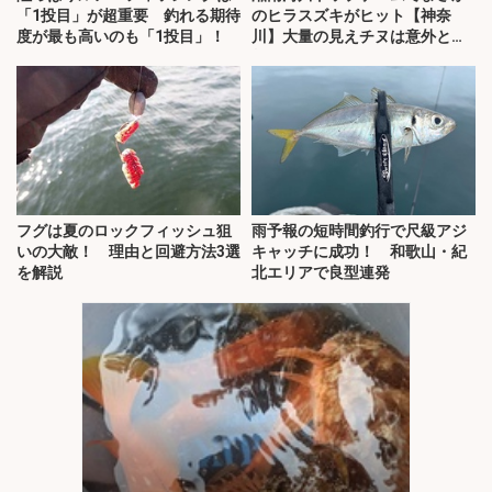
「1投目」が超重要 釣れる期待
のヒラスズキがヒット【神奈
度が最も高いのも「1投目」！
川】大量の見えチヌは意外と難
敵？
フグは夏のロックフィッシュ狙
雨予報の短時間釣行で尺級アジ
いの大敵！ 理由と回避方法3選
キャッチに成功！ 和歌山・紀
を解説
北エリアで良型連発