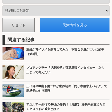
関連する記事
主婦が青イソメを飼育してみた 不吉な予感がついに的中
（第3回）
プロアングラー『児島玲子』引退単独インタビュー 立ち
止まって考えたい
三代目JSB山下健二郎が世界初の『釣り専用水上バイク』で
新感覚の釣り満喫
アユルアー釣行で40匹の爆釣！【滋賀】 好釣果を支えたロ
ングロッドの威力とは？