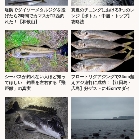
堤防でダイソーメタルジグを投
真夏のチニングにおける3つのレ
げたら2時間でカマスが12匹釣
ンジ【ボトム・中層・トップ】
れた！【和歌山】
攻略法
シーバスが釣れない人ほど知っ
フロートリグアジングで24cm超
てほしい 釣果を左右する「飛
えアジ連打に成功！【江田島・
距離」の真実
広島】好ゲストに45cmマダイ