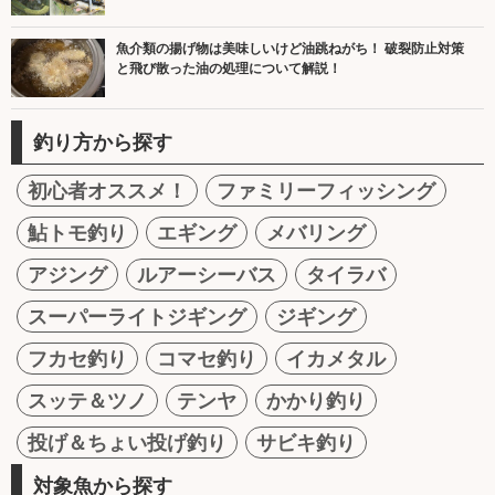
魚介類の揚げ物は美味しいけど油跳ねがち！ 破裂防止対策
と飛び散った油の処理について解説！
釣り方から探す
初心者オススメ！
ファミリーフィッシング
鮎トモ釣り
エギング
メバリング
アジング
ルアーシーバス
タイラバ
スーパーライトジギング
ジギング
フカセ釣り
コマセ釣り
イカメタル
スッテ＆ツノ
テンヤ
かかり釣り
投げ＆ちょい投げ釣り
サビキ釣り
対象魚から探す