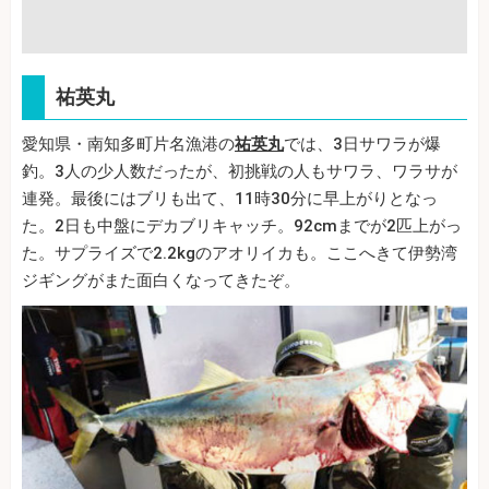
祐英丸
愛知県・南知多町片名漁港の
祐英丸
では、3日サワラが爆
釣。3人の少人数だったが、初挑戦の人もサワラ、ワラサが
連発。最後にはブリも出て、11時30分に早上がりとなっ
た。2日も中盤にデカブリキャッチ。92cmまでが2匹上がっ
た。サプライズで2.2kgのアオリイカも。ここへきて伊勢湾
ジギングがまた面白くなってきたぞ。