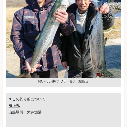
おいしい寒ザワラ
（提供：海正丸）
▼この釣り船について
海正丸
出船場所：大井漁港