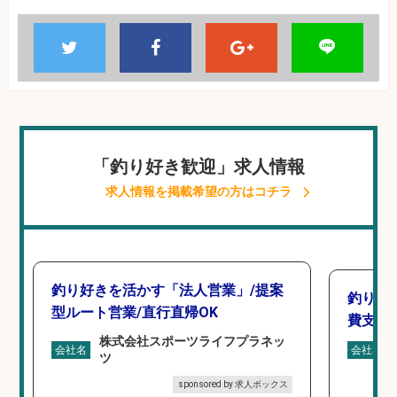
「釣り好き歓迎」求人情報
求人情報を掲載希望の方はコチラ
釣り好きを活かす「法人営業」/提案
釣り具
型ルート営業/直行直帰OK
費支給
株式会社スポーツライフプラネッ
会社名
会社名
ツ
sponsored by 求人ボックス