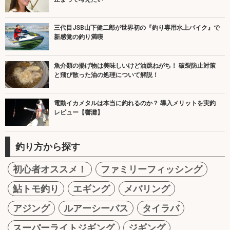
三代目JSB山下健二郎が世界初の『釣り専用水上バイク』で
新感覚の釣り満喫
魚介類の揚げ物は美味しいけど油跳ねがち！ 破裂防止対策
と飛び散った油の処理について解説！
電動イカメタルは本当に釣れるのか？ 導入メリットを実釣
レビュー【響灘】
釣り方から探す
初心者オススメ！
ファミリーフィッシング
鮎トモ釣り
エギング
メバリング
アジング
ルアーシーバス
タイラバ
スーパーライトジギング
ジギング