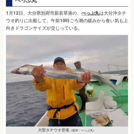
べっぷ丸
1月12日、大分県別府市新若草港の、
べっぷ丸
は大分沖タチ
ウオ釣りに出船して、午前10時ごろ潮の緩みから食い気も上
向きドラゴンサイズが交じっている。
大型タチウオ登場
（提供：べっぷ丸）