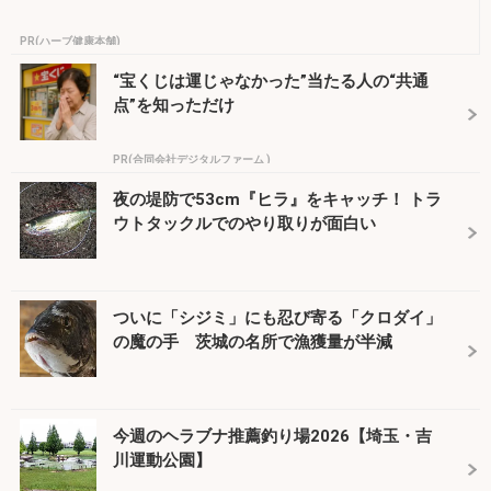
PR(ハーブ健康本舗)
“宝くじは運じゃなかった”当たる人の“共通
点”を知っただけ
PR(合同会社デジタルファーム )
夜の堤防で53cm『ヒラ』をキャッチ！ トラ
ウトタックルでのやり取りが面白い
ついに「シジミ」にも忍び寄る「クロダイ」
の魔の手 茨城の名所で漁獲量が半減
今週のヘラブナ推薦釣り場2026【埼玉・吉
川運動公園】