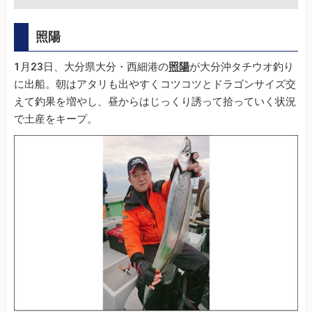
照陽
1月23日、大分県大分・西細港の
照陽
が大分沖タチウオ釣り
に出船。朝はアタリも出やすくコツコツとドラゴンサイズ交
えて釣果を増やし、昼からはじっくり誘って拾っていく状況
で土産をキープ。