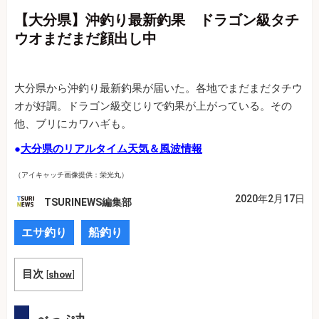
【大分県】沖釣り最新釣果 ドラゴン級タチ
ウオまだまだ顔出し中
大分県から沖釣り最新釣果が届いた。各地でまだまだタチウ
オが好調。ドラゴン級交じりで釣果が上がっている。その
他、ブリにカワハギも。
●
大分県のリアルタイム天気＆風波情報
（アイキャッチ画像提供：栄光丸）
2020年2月17日
TSURINEWS編集部
エサ釣り
船釣り
目次
[
show
]