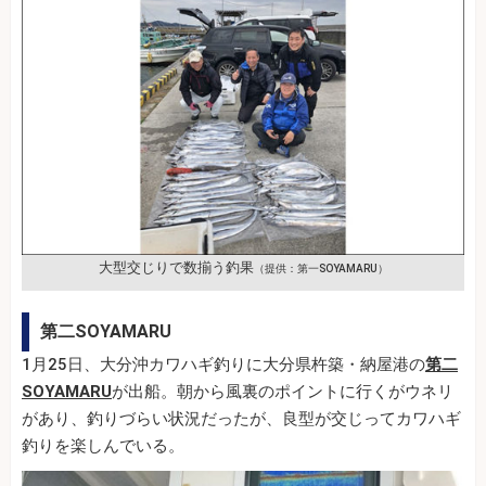
大型交じりで数揃う釣果
（提供：第一SOYAMARU）
第二SOYAMARU
1月25日、大分沖カワハギ釣りに大分県杵築・納屋港の
第二
SOYAMARU
が出船。朝から風裏のポイントに行くがウネリ
があり、釣りづらい状況だったが、良型が交じってカワハギ
釣りを楽しんでいる。