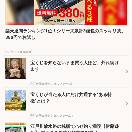
楽天週間ランキング1位！シリーズ累計3億包のスッキリ茶。
380円でお試し
PR(ハーブ健康本舗)
宝くじを知らないまま買う人ほど、外れ続け
ます
PR(合同会社デジタルファーム)
宝くじが当たる人にだけ共通する“ある特
徴”とは？
PR(合同会社デジタルファーム )
江戸川放水路の桟橋でハゼ釣り満喫【伊藤遊