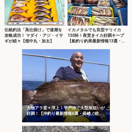
伝統釣法「高仕掛け」で速潮を
イカメタルでも良型ヤリイカ
攻略成功！ マダイ・アジ・イサ
130杯！夜焚きイカ好調キープ
ギが続々【畑中丸・加太】
【船釣り釣果最新情報13選・玄
界灘】
大物アラ堂々浮上！平戸沖で大型魚狙いが
好調！【沖釣り最新情報6選・長崎／佐
賀】