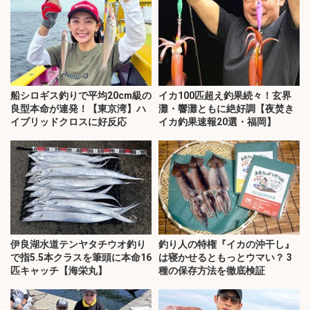
船シロギス釣りで平均20cm級の
イカ100匹超え釣果続々！玄界
良型本命が連発！【東京湾】ハ
灘・響灘ともに絶好調【夜焚き
イブリッドクロスに好反応
イカ釣果速報20選・福岡】
伊良湖水道テンヤタチウオ釣り
釣り人の特権『イカの沖干し』
で指5.5本クラスを筆頭に本命16
は寝かせるともっとウマい？ 3
匹キャッチ【海栄丸】
種の保存方法を徹底検証