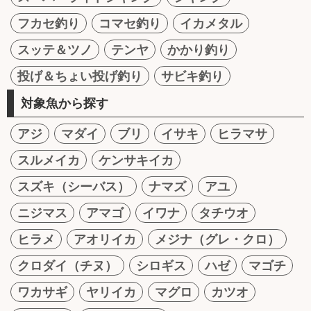
フカセ釣り
コマセ釣り
イカメタル
スッテ＆ツノ
テンヤ
かかり釣り
投げ＆ちょい投げ釣り
サビキ釣り
対象魚から探す
アジ
マダイ
ブリ
イサキ
ヒラマサ
スルメイカ
ケンサキイカ
スズキ（シーバス）
ナマズ
アユ
ニジマス
アマゴ
イワナ
タチウオ
ヒラメ
アオリイカ
メジナ（グレ・クロ）
クロダイ（チヌ）
シロギス
ハゼ
マゴチ
ワカサギ
ヤリイカ
マグロ
カツオ