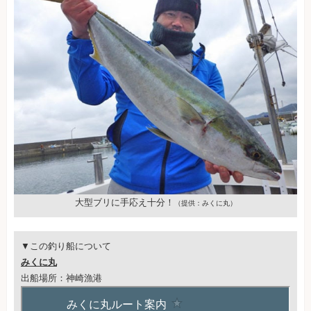
大型ブリに手応え十分！
（提供：みくに丸）
▼この釣り船について
みくに丸
出船場所：神崎漁港