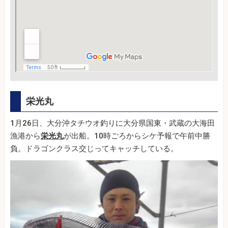
栄光丸
1月26日、大分沖タチウオ釣りに大分県国東・武蔵の大海田
漁港から
栄光丸
が出船。10時ごろからシケ予報で午前中勝
負。ドラゴンクラス交じってキャッチしている。