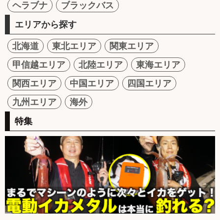
ヘラブナ
ブラックバス
エリアから探す
北海道
東北エリア
関東エリア
甲信越エリア
北陸エリア
東海エリア
関西エリア
中国エリア
四国エリア
九州エリア
海外
特集