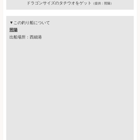
ドラゴンサイズのタチウオをゲット
（提供：照陽）
▼この釣り船について
照陽
出船場所：西細港