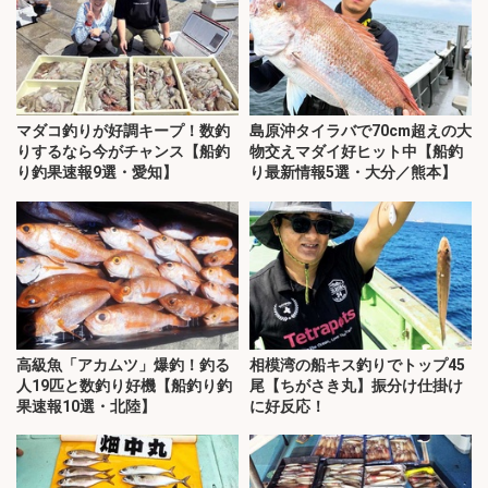
マダコ釣りが好調キープ！数釣
島原沖タイラバで70cm超えの大
りするなら今がチャンス【船釣
物交えマダイ好ヒット中【船釣
り釣果速報9選・愛知】
り最新情報5選・大分／熊本】
高級魚「アカムツ」爆釣！釣る
相模湾の船キス釣りでトップ45
人19匹と数釣り好機【船釣り釣
尾【ちがさき丸】振分け仕掛け
果速報10選・北陸】
に好反応！