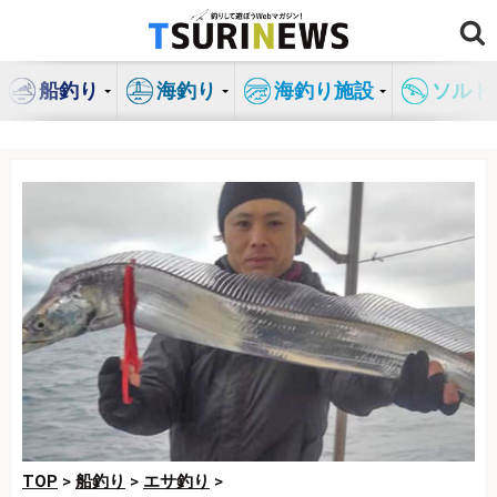
コ
ン
テ
船釣り
海釣り
海釣り施設
ソルト
ン
ツ
へ
ス
キ
ッ
プ
TOP
>
船釣り
>
エサ釣り
>