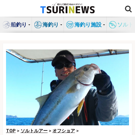
コ
ン
テ
船釣り
海釣り
海釣り施設
ソルト
ン
ツ
へ
ス
キ
ッ
プ
TOP
>
ソルトルアー
>
オフショア
>