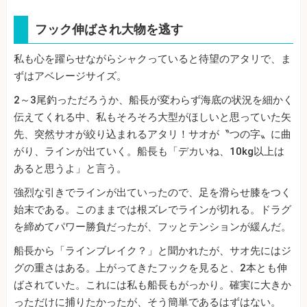
フック伸ばされ大物を逃す
私も心を躍らせながらシャクっていると待望のアタリで、ま
ずはアベレージサイズ。
2～3尾釣っただろうか、船長が変わらず海底の状況を細かく
伝えてくれる中、私もそろそろ大型がほしいと思っていた矢
先、突然サオが絞り込まれるアタリ！サオが〝つの字〟に曲
がり、ラインが出ていく。船長も「デカいね、10kg以上は
あると思うよ」と言う。
強烈な引きでラインが出ていったので、足を滑らせ膝をつく
始末である。このままでは根ズレでラインが切れる。ドラグ
を締めてパワー勝負だったが、フッとテンションが緩んだ。
船長から「ラインブレイク？」と聞かれたが、サオ先にはジ
グの重さはある。上がってきたフックを見ると、2本とも伸
ばされていた。これには私も船長もがっかり。確実に大きか
っただけに捕りたかったが、そう簡単であるはずはない。