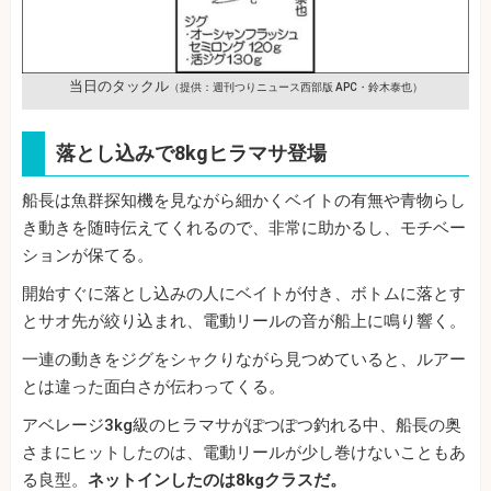
当日のタックル
（提供：週刊つりニュース西部版 APC・鈴木泰也）
落とし込みで8kgヒラマサ登場
船長は魚群探知機を見ながら細かくベイトの有無や青物らし
き動きを随時伝えてくれるので、非常に助かるし、モチベー
ションが保てる。
開始すぐに落とし込みの人にベイトが付き、ボトムに落とす
とサオ先が絞り込まれ、電動リールの音が船上に鳴り響く。
一連の動きをジグをシャクりながら見つめていると、ルアー
とは違った面白さが伝わってくる。
アベレージ3kg級のヒラマサがぽつぽつ釣れる中、船長の奥
さまにヒットしたのは、電動リールが少し巻けないこともあ
る良型。
ネットインしたのは8kgクラスだ。