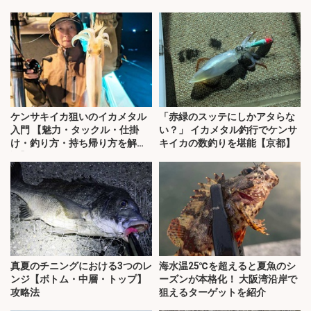
ケンサキイカ狙いのイカメタル
「赤緑のスッテにしかアタらな
入門 【魅力・タックル・仕掛
い？」 イカメタル釣行でケンサ
け・釣り方・持ち帰り方を解
キイカの数釣りを堪能【京都】
説】
真夏のチニングにおける3つのレ
海水温25℃を超えると夏魚のシ
ンジ【ボトム・中層・トップ】
ーズンが本格化！ 大阪湾沿岸で
攻略法
狙えるターゲットを紹介