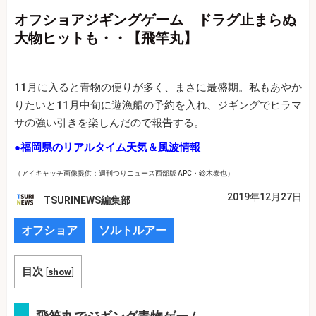
オフショアジギングゲーム ドラグ止まらぬ
大物ヒットも・・【飛竿丸】
11月に入ると青物の便りが多く、まさに最盛期。私もあやか
りたいと11月中旬に遊漁船の予約を入れ、ジギングでヒラマ
サの強い引きを楽しんだので報告する。
●
福岡県のリアルタイム天気＆風波情報
（アイキャッチ画像提供：週刊つりニュース西部版 APC・鈴木泰也）
2019年12月27日
TSURINEWS編集部
オフショア
ソルトルアー
目次
[
show
]