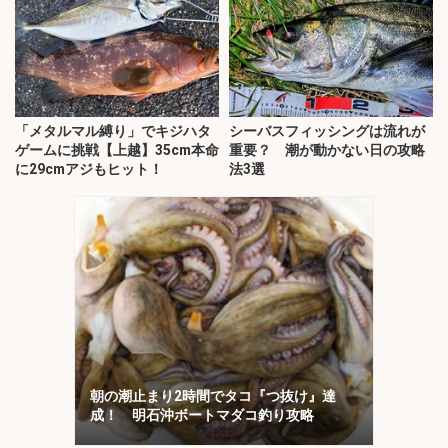
「メタルマル縛り」でキジハタ
シーバスフィッシングは流れが
ゲームに挑戦【上越】35cm本命
重要？ 潮が動かない日の攻略
に29cmアジもヒット！
法3選
朝の潮止まり2時間でタコ『つ抜け』達
成！ 明石沖ボートマダコ釣り攻略