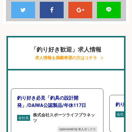
「釣り好き歓迎」求人情報
求人情報を掲載希望の方はコチラ
釣り好き必見「釣具の設計開
釣り具
発」/DAIWA公認製品/年休117日
会社名
株式会社スポーツライフプラネッ
会社名
ツ
sponsored by 求人ボックス