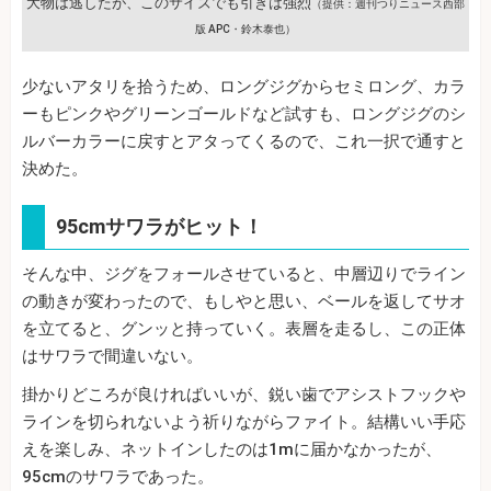
大物は逃したが、このサイズでも引きは強烈
（提供：週刊つりニュース西部
版 APC・鈴木泰也）
少ないアタリを拾うため、ロングジグからセミロング、カラ
ーもピンクやグリーンゴールドなど試すも、ロングジグのシ
ルバーカラーに戻すとアタってくるので、これ一択で通すと
決めた。
95cmサワラがヒット！
そんな中、ジグをフォールさせていると、中層辺りでライン
の動きが変わったので、もしやと思い、ベールを返してサオ
を立てると、グンッと持っていく。表層を走るし、この正体
はサワラで間違いない。
掛かりどころが良ければいいが、鋭い歯でアシストフックや
ラインを切られないよう祈りながらファイト。結構いい手応
えを楽しみ、ネットインしたのは1mに届かなかったが、
95cmのサワラであった。