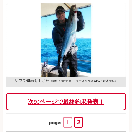
サワラ95㎝を上げた
（提供：週刊つりニュース西部版 APC・鈴木泰也）
次のページで最終釣果発表！
1
2
page: