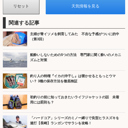
関連する記事
主婦が青イソメを飼育してみた 不吉な予感がついに的中
（第3回）
船酔いしないための5つの方法 専門家に聞く酔いのメカニ
ズムと対策
釣り人の特権『イカの沖干し』は寝かせるともっとウマ
い？ 3種の保存方法を徹底検証
初釣りの前に知っておきたいライフジャケットの話 未着
用には罰則も？
「ハードコア」シリーズのミノー縛りで良型ヒラスズキを
連打【長崎】ランガンでサラシを攻略！