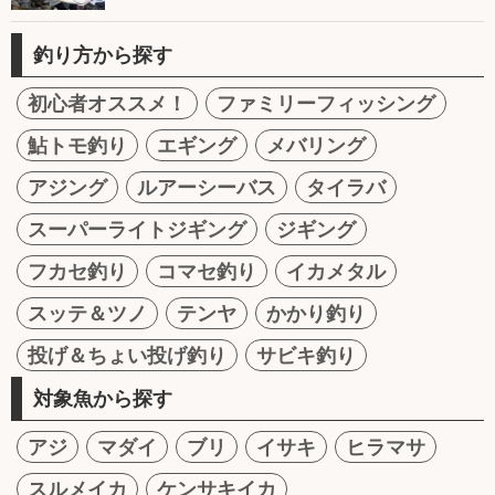
釣り方から探す
初心者オススメ！
ファミリーフィッシング
鮎トモ釣り
エギング
メバリング
アジング
ルアーシーバス
タイラバ
スーパーライトジギング
ジギング
フカセ釣り
コマセ釣り
イカメタル
スッテ＆ツノ
テンヤ
かかり釣り
投げ＆ちょい投げ釣り
サビキ釣り
対象魚から探す
アジ
マダイ
ブリ
イサキ
ヒラマサ
スルメイカ
ケンサキイカ