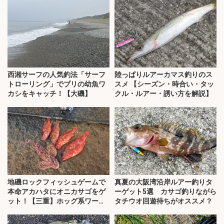
西湘サーフの人気釣法「サーフ
陸っぱりルアーカマス釣りのス
トローリング」でブリの幼魚ワ
スメ 【シーズン・時合い・タッ
カシをキャッチ！【大磯】
クル・ルアー・誘い方を解説】
地磯ロックフィッシュゲームで
真夏の大阪湾沿岸ルアー釣りタ
本命アカハタにオニカサゴをゲ
ーゲット5選 カサゴ釣りながら
ット！【三重】ホッグ系ワーム
タチウオ回遊待ちがオススメ？
にヒット