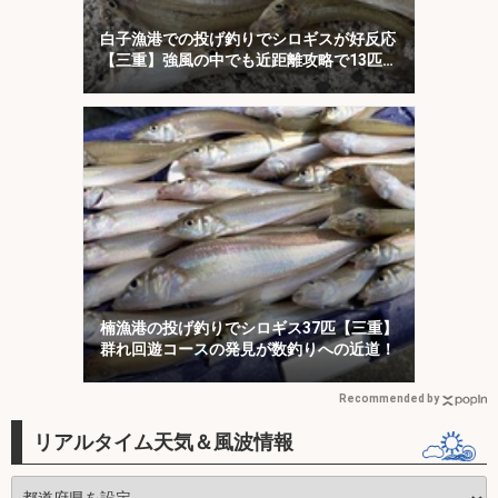
白子漁港での投げ釣りでシロギスが好反応
【三重】強風の中でも近距離攻略で13匹キ
ャッチ
楠漁港の投げ釣りでシロギス37匹【三重】
群れ回遊コースの発見が数釣りへの近道！
Recommended by
リアルタイム天気＆風波情報