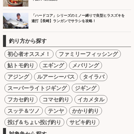
「ハードコア」シリーズのミノー縛りで良型ヒラスズキを
連打【長崎】ランガンでサラシを攻略！
釣り方から探す
初心者オススメ！
ファミリーフィッシング
鮎トモ釣り
エギング
メバリング
アジング
ルアーシーバス
タイラバ
スーパーライトジギング
ジギング
フカセ釣り
コマセ釣り
イカメタル
スッテ＆ツノ
テンヤ
かかり釣り
投げ＆ちょい投げ釣り
サビキ釣り
対象魚から探す