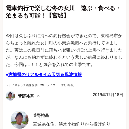
電車釣行で楽しむ冬の女川 遊ぶ・食べる・
泊まるも可能！【宮城】
今回は久しぶりに海への釣行機会ができたので、東松島市か
らちょっと離れた女川町の小乗浜漁港へと釣行してきまし
た。実はこの数日前に落ちハゼ狙いで旧北上川へ行きました
が、なんにも釣れずに終わるという悲しい結果に終わりまし
た。今回は…！！と気合を入れての出撃です。
●
宮城県のリアルタイム天気＆風波情報
（アイキャッチ画像提供：WEBライター・菅野 裕基）
2019年12月18日
菅野裕基
菅野裕基
宮城県在住。淡水小物釣りから投げ釣り