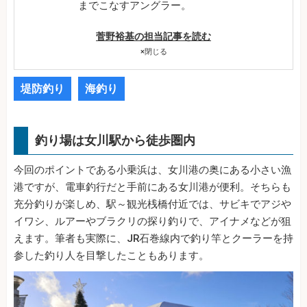
までこなすアングラー。
菅野裕基の担当記事を読む
×
閉じる
堤防釣り
海釣り
釣り場は女川駅から徒歩圏内
今回のポイントである小乗浜は、女川港の奥にある小さい漁
港ですが、電車釣行だと手前にある女川港が便利。そちらも
充分釣りが楽しめ、駅～観光桟橋付近では、サビキでアジや
イワシ、ルアーやブラクリの探り釣りで、アイナメなどが狙
えます。筆者も実際に、JR石巻線内で釣り竿とクーラーを持
参した釣り人を目撃したこともあります。