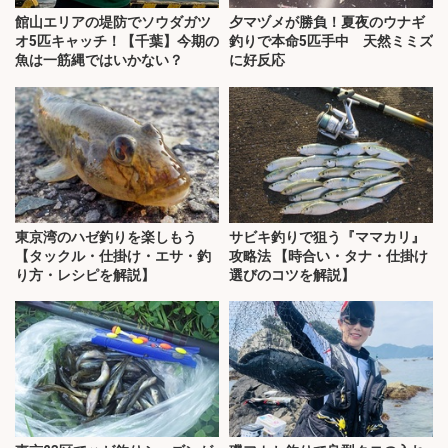
館山エリアの堤防でソウダガツ
夕マヅメが勝負！夏夜のウナギ
オ5匹キャッチ！【千葉】今期の
釣りで本命5匹手中 天然ミミズ
魚は一筋縄ではいかない？
に好反応
東京湾のハゼ釣りを楽しもう
サビキ釣りで狙う『ママカリ』
【タックル・仕掛け・エサ・釣
攻略法 【時合い・タナ・仕掛け
り方・レシピを解説】
選びのコツを解説】