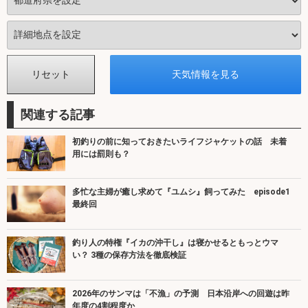
関連する記事
初釣りの前に知っておきたいライフジャケットの話 未着
用には罰則も？
多忙な主婦が癒し求めて『ユムシ』飼ってみた episode1
最終回
釣り人の特権『イカの沖干し』は寝かせるともっとウマ
い？ 3種の保存方法を徹底検証
2026年のサンマは「不漁」の予測 日本沿岸への回遊は昨
年度の4割程度か