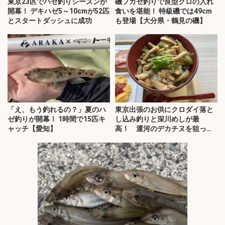
東京23区でハゼ釣りシーズンが
磯フカセ釣りで良型クロの入れ
開幕！ デキハゼ5～10cmが52匹
食いを堪能！ 特級磯では49cm
とスタートダッシュに成功
も登場【大分県・鶴見の磯】
「え、もう釣れるの？」夏のハ
東京出張のお供にクロダイ落と
ゼ釣りが開幕！ 1時間で15匹キ
し込み釣りと深川めしが最
ャッチ【愛知】
高！ 運河のデカチヌを狙って
みた