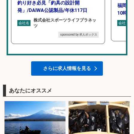
釣り好き必見「釣具の設計開
福岡「
発」/DAIWA公認製品/年休117日
10時間
株式会社スポーツライフプラネッ
会社名
会社名
ツ
sponsored by 求人ボックス
さらに求人情報を見る
あなたにオススメ