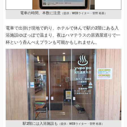
電車の時間、本数に注意
（提供：WEBライター・菅野 裕基）
電車で出掛け現地で釣り、ホテルで休んで駅の2階にある入
浴施設ゆぽっぽで温まり、夜はハマテラスの居酒屋巡りで一
杯という呑んべえプランも可能かもしれません。
駅2階には入浴施設も
（提供：WEBライター・菅野 裕基）