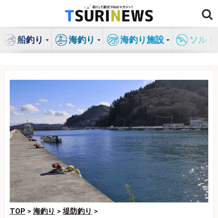
コ
ン
テ
船釣り
海釣り
海釣り施設
ソルト
ン
ツ
へ
ス
キ
ッ
プ
TOP
>
海釣り
>
堤防釣り
>