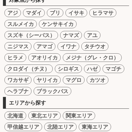
アジ
マダイ
ブリ
イサキ
ヒラマサ
スルメイカ
ケンサキイカ
スズキ（シーバス）
ナマズ
アユ
ニジマス
アマゴ
イワナ
タチウオ
ヒラメ
アオリイカ
メジナ（グレ・クロ）
クロダイ（チヌ）
シロギス
ハゼ
マゴチ
ワカサギ
ヤリイカ
マグロ
カツオ
ヘラブナ
ブラックバス
エリアから探す
北海道
東北エリア
関東エリア
甲信越エリア
北陸エリア
東海エリア