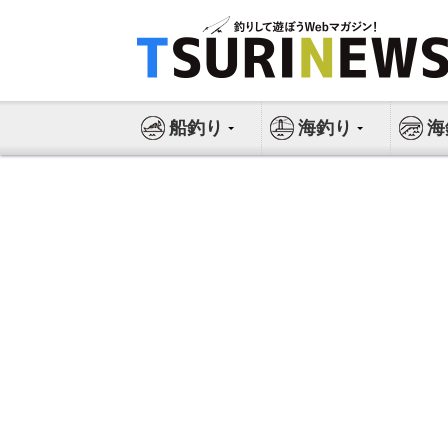
コ
ン
テ
ン
ツ
船釣り
海釣り
海
へ
ス
キ
ッ
プ