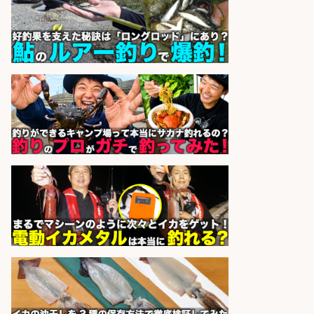
販売スタッフ/「札幌市厚別区」週
払いOK!札幌市厚別区のスーパーで
鮮魚のパック詰め・品出し/未経験
歓迎/魚をさばける方も活躍/車通勤
OK/北海道
株式会社シグマスタッフ
会社名
sponsored by 求人ボックス
コンビニ/広島県/調理なし・軽作業
スタート お魚のパック詰め 品出し/
週4日から勤務OK/希望休が取得で
きる
株式会社ホットスタッフ五日市
会社名
sponsored by 求人ボックス
販売スタッフ/週払いOK!札幌市厚別
区のスーパーで鮮魚のパック詰め・