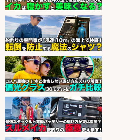
ラベル貼り・品出し/交通費支給/未
経験歓迎/マイカー通勤OK/魚好き歓
迎
株式会社シグマスタッフ
会社名
sponsored by 求人ボックス
日払いOKで即日収入/飲食・フード
その他/「神戸市灘区」 自転車/王子
公園駅徒歩4分のスーパーでお魚の
加工やお刺身の盛り付け/日払いOK/
未経験歓迎のシフト制日勤&バイク
通勤OK
パーソルファクトリーパートナ
会社名
ーズ株式会社
sponsored by 求人ボックス
配達/ドライバー/ドライバー補助 魚