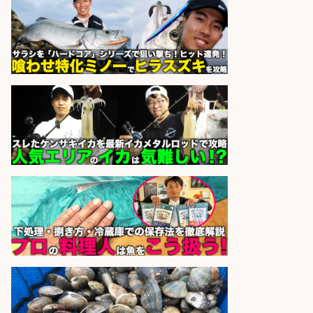
の梱包 年齢経験不問/完全週休2日で
最低月収33万円保証
株式会社ワイズ
会社名
sponsored by 求人ボックス
日払いOKで即日収入/キッチンスタ
ッフ/「神戸市灘区」日払いOK/王子
公園駅徒歩4分のスーパーでお魚の
加工やお刺身の盛り付け/未経験歓
迎のシフト制日勤/自転車・バイク
通勤OK
パーソルファクトリーパートナ
会社名
ーズ株式会社
sponsored by 求人ボックス
さらに求人情報を見る