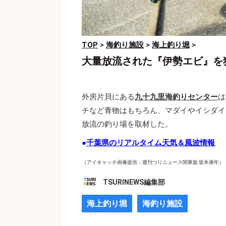
TOP
>
海釣り施設
>
海上釣り堀
>
大量放流された『伊勢エビ』を
外房片貝にある
九十九里海釣りセンター
は
チなど青物はもちろん、マダイやイシダイ
放流の釣り場を取材した。
●
千葉県のリアルタイム天気＆風波情報
（アイキャッチ画像提供：週刊つりニュース関東版 坂本康年）
TSURINEWS編集部
海上釣り堀
海釣り施設