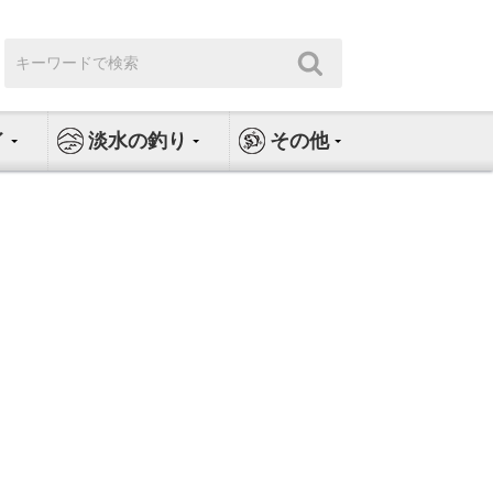
検
検
索:
索
イ
淡水の釣り
その他