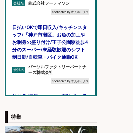
株式会社フーディソン
会社名
sponsored by 求人ボックス
日払いOKで即日収入/キッチンスタ
ッフ/「神戸市灘区」お魚の加工や
お刺身の盛り付け/王子公園駅徒歩4
分のスーパー/未経験歓迎のシフト
制日勤/自転車・バイク通勤OK
パーソルファクトリーパートナ
会社名
ーズ株式会社
sponsored by 求人ボックス
釣り具/評価・テスト・実験/釣り具
部品・工業用部品メーカー/Excel
株式会社スタッフサービス
会社名
特集
sponsored by 求人ボックス