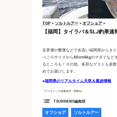
TOP
>
ソルトルアー
>
オフショア
>
【福岡】タイラバ＆SLJ釣果速
玄界灘や響灘などで名高い福岡県からタイ
べごろサイズから80cm8kgのマダイな
るところも！その他、多彩なゲストも多数
めてお届けします。
●
福岡県のリアルタイム天気＆風波情報
（アイキャッチ画像提供：昭隆丸）
TSURINEWS編集部
オフショア
ソルトルアー