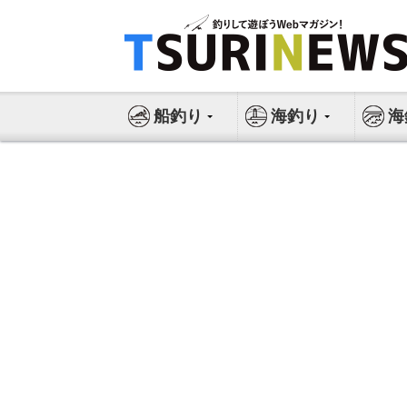
コ
ン
テ
ン
ツ
船釣り
海釣り
海
へ
ス
キ
ッ
プ