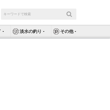
検
検
索:
索
イ
淡水の釣り
その他