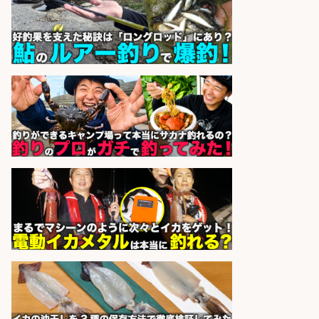
UTエージェント株式会社 関西第
会社名
二CU
sponsored by 求人ボックス
レジ打ち/日払いOK/おさかなの三枚
おろし/新潟県/小千谷市
株式会社G&G
会社名
sponsored by 求人ボックス
販売スタッフ/「未経験歓迎」魚を
捌く作業なし!イオン食品売場スタッ
フ募集/東京都/目黒区
イオンスタイル碑文谷店
会社名
sponsored by 求人ボックス
精肉・青果・鮮魚販売/「志布志
市」「時給1,150円〜」志布志市内