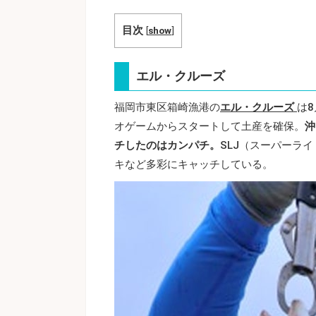
目次
[
show
]
エル・クルーズ
福岡市東区箱崎漁港の
エル・クルーズ
は
オゲームからスタートして土産を確保。
沖
チしたのはカンパチ。
SLJ（スーパーラ
キなど多彩にキャッチしている。