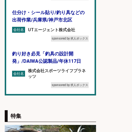
仕分け・シール貼り/釣り具などの
出荷作業/兵庫県/神戸市北区
UTエージェント株式会社
会社名
sponsored by 求人ボックス
釣り好き必見「釣具の設計開
発」/DAIWA公認製品/年休117日
株式会社スポーツライフプラネ
会社名
ッツ
sponsored by 求人ボックス
日払いOKで即日収入/軽作業・物流
その他/「9月末までの短期」釣り具
のピッキング作業など/残業少なめ/
特集
日勤&土日休み/未経験OK!