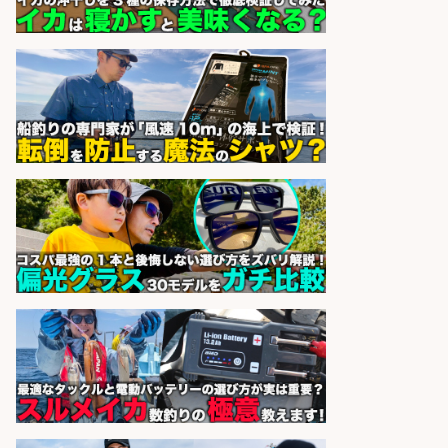
でお魚のカットや商品の陳列スタッ
フ/車通勤OK×時間選べる×未経験歓
迎/鹿児島県/志布志市
株式会社ホットスタッフ鹿児島
会社名
sponsored by 求人ボックス
精肉・青果・鮮魚販売/「志布志
市」「時給1,150円〜」志布志駅か
ら車5分/お魚のカットや商品の陳列
業務/残業少なめ×車通勤OK×時間選
べる/鹿児島県/志布志市
株式会社ホットスタッフ鹿児島
会社名
sponsored by 求人ボックス
営業事務/「大津市」釣り具メーカ
ーの物流事務・営業アシスタント/
小野駅徒歩6分/「時給1,300円」/大