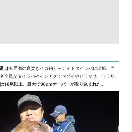
優
は玄界灘の夜焚きイカ釣り～ナイトタイラバに出船。当
者全員がタイラバやインチクでマダイやヒラマサ、ワラサ、
は10尾以上、最大で80cmオーバーが取り込まれた。