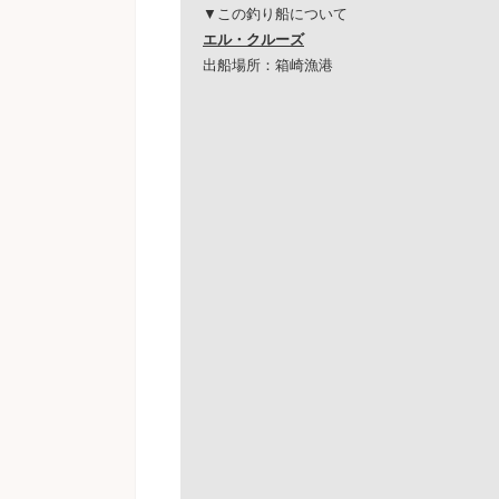
▼この釣り船について
エル・クルーズ
出船場所：箱崎漁港