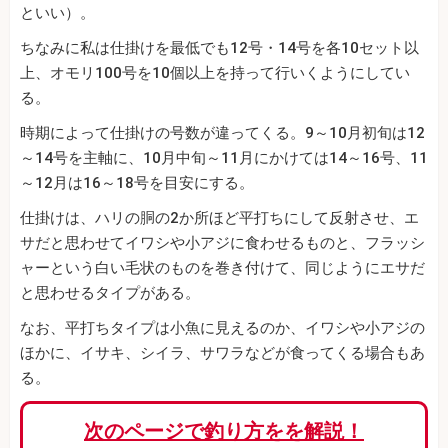
といい）。
ちなみに私は仕掛けを最低でも12号・14号を各10セット以
上、オモリ100号を10個以上を持って行いくようにしてい
る。
時期によって仕掛けの号数が違ってくる。9～10月初旬は12
～14号を主軸に、10月中旬～11月にかけては14～16号、11
～12月は16～18号を目安にする。
仕掛けは、ハリの胴の2か所ほど平打ちにして反射させ、エ
サだと思わせてイワシや小アジに食わせるものと、フラッシ
ャーという白い毛状のものを巻き付けて、同じようにエサだ
と思わせるタイプがある。
なお、平打ちタイプは小魚に見えるのか、イワシや小アジの
ほかに、イサキ、シイラ、サワラなどが食ってくる場合もあ
る。
次のページで釣り方をを解説！