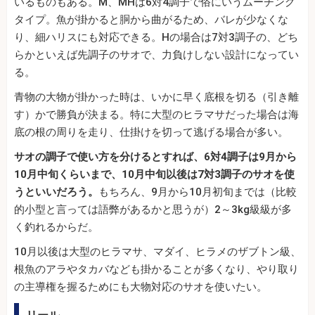
いるものもある。M、MHは6対4調子で俗にいうムーチング
タイプ。魚が掛かると胴から曲がるため、バレが少なくな
り、細ハリスにも対応できる。Hの場合は7対3調子の、どち
らかといえば先調子のサオで、力負けしない設計になってい
る。
青物の大物が掛かった時は、いかに早く底根を切る（引き離
す）かで勝負が決まる。特に大型のヒラマサだった場合は海
底の根の周りを走り、仕掛けを切って逃げる場合が多い。
サオの調子で使い方を分けるとすれば、6対4調子は9月から
10月中旬くらいまで、10月中旬以後は7対3調子のサオを使
うといいだろう。
もちろん、9月から10月初旬までは（比較
的小型と言っては語弊があるかと思うが）2～3kg級級が多
く釣れるからだ。
10月以後は大型のヒラマサ、マダイ、ヒラメのザブトン級、
根魚のアラやタカバなども掛かることが多くなり、やり取り
の主導権を握るためにも大物対応のサオを使いたい。