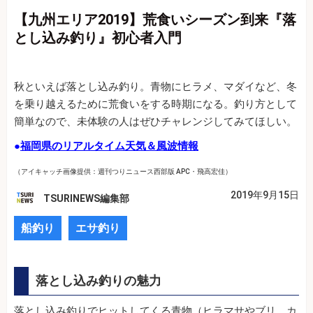
【九州エリア2019】荒食いシーズン到来『落
とし込み釣り』初心者入門
秋といえば落とし込み釣り。青物にヒラメ、マダイなど、冬
を乗り越えるために荒食いをする時期になる。釣り方として
簡単なので、未体験の人はぜひチャレンジしてみてほしい。
●
福岡県のリアルタイム天気＆風波情報
（アイキャッチ画像提供：週刊つりニュース西部版 APC・飛高宏佳）
2019年9月15日
TSURINEWS編集部
船釣り
エサ釣り
落とし込み釣りの魅力
落とし込み釣りでヒットしてくる青物（ヒラマサやブリ、カ