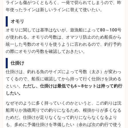
ラインも傷がつくともろく、一発で切られてしまうので、昨
年使ったラインは新しいラインに替えて使いたい。
オモリ
オモリに関しては基準はないが、遊漁船によって80～100号
が使われる。オモリの号数は、オマツリ防止のため船長から
統一した号数のオモリを使うように言われるので、釣行予約
の際にオモリの号数を確認しておきたい。
仕掛け
仕掛けは、釣れる魚のサイズによって号数（太さ）が変わっ
てくるので、船長に確認してから持って行く仕掛けを決める
といい。
ただし、仕掛けは最低でも6～8セットは持って釣行
したい。
なぜそのように多く持っていくのかというと、この釣りは沈
船周りか漁礁周りでの釣りになるため、根掛かりが多くなる
ためだ。仕掛けが足りなくなって釣りにならなくなるより
も、多めに予備仕掛けを準備したい（余れば次の釣行で使う