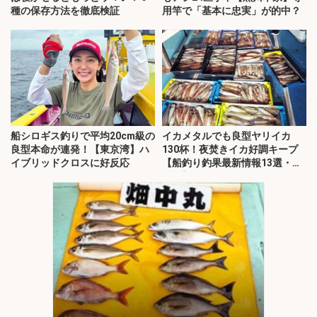
種の保存方法を徹底検証
用竿で「基本に忠実」が的中？
船シロギス釣りで平均20cm級の
イカメタルでも良型ヤリイカ
良型本命が連発！【東京湾】ハ
130杯！夜焚きイカ好調キープ
イブリッドクロスに好反応
【船釣り釣果最新情報13選・玄
界灘】