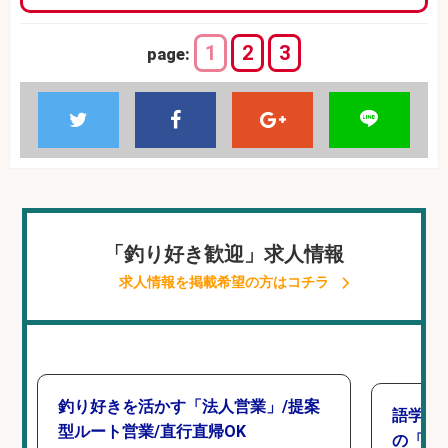
1
2
3
page:
「釣り好き歓迎」求人情報
求人情報を掲載希望の方はコチラ
釣り好きを活かす「法人営業」/提案
語学力
型ルート営業/直行直帰OK
の「海外