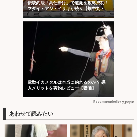
伝統釣法「高仕掛け」で速潮を攻略成功！
マダイ・アジ・イサギが続々【畑中丸・加
太】
電動イカメタルは本当に釣れるのか？ 導
入メリットを実釣レビュー【響灘】
Recommended by