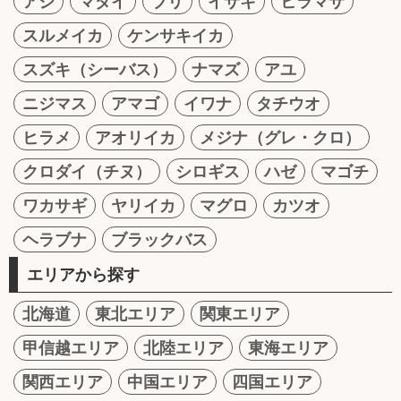
アジ
マダイ
ブリ
イサキ
ヒラマサ
スルメイカ
ケンサキイカ
スズキ（シーバス）
ナマズ
アユ
ニジマス
アマゴ
イワナ
タチウオ
ヒラメ
アオリイカ
メジナ（グレ・クロ）
クロダイ（チヌ）
シロギス
ハゼ
マゴチ
ワカサギ
ヤリイカ
マグロ
カツオ
ヘラブナ
ブラックバス
エリアから探す
北海道
東北エリア
関東エリア
甲信越エリア
北陸エリア
東海エリア
関西エリア
中国エリア
四国エリア