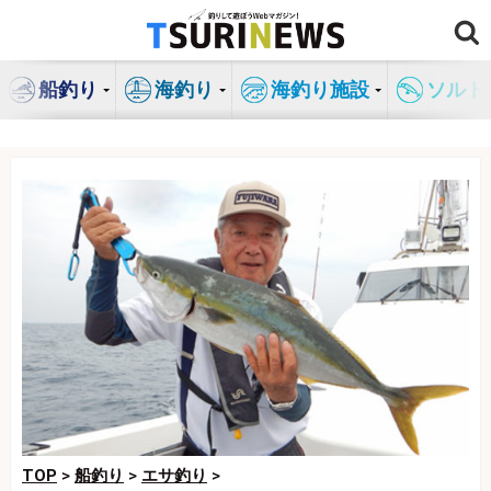
コ
ン
テ
船釣り
海釣り
海釣り施設
ソルト
ン
ツ
へ
ス
キ
ッ
プ
TOP
>
船釣り
>
エサ釣り
>