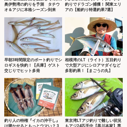
奥伊勢湾の釣りを予測 タチウ
釣りでドラゴン捕獲！ 関東エリ
オ＆アジに本格シーズン到来
アの【船釣り特選釣果7選】
早朝3時間限定のボート釣りでシ
相模湾のLT（ライト）五目釣り
ロギスを快釣！【兵庫】ゲスト
で大型アジにシロアマダイなど
交じりでヒット多発
多彩釣果！【まごうの丸】
釣り人の特権『イカの沖干し』
東京湾LTアジ釣りで難しい状況
は寝かせるともっとウマい？ 3
もアジ24匹手中【黒川本家】専