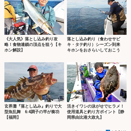
《大人気》落とし込み釣り攻
落とし込み釣り（食わせサビ
略！食物連鎖の頂点を狙う【キ
キ・タテ釣り）シーズン到来
ホン解説】
キホンをおさらいしておこう
玄界灘『落とし込み』釣りで大
活きイワシの泳がせでヒラメ！
型魚乱舞 6:4調子の竿が奏功
使用道具と釣り方ポイント【静
【福岡】
岡県由比港大政丸】