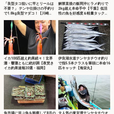
「良型タコ狙いに竿とリールは
解禁直後の飯岡沖ヒラメ釣りで
不要？」 テンヤ仕掛けの手釣り
2kg超え本命手中【千葉】低活
で1.8kg良型マダコ！【川崎
性の魚を好感度＆軽量タックル
丸・東京湾】
で攻略
イカ100匹超え釣果続々！玄界
伊良湖水道テンヤタチウオ釣り
灘・響灘ともに絶好調【夜焚き
で指5.5本クラスを筆頭に本命16
イカ釣果速報20選・福岡】
匹キャッチ【海栄丸】
魚市場に並ぶ魚を観察して8月の
大人気の東京湾テンヤタチウオ