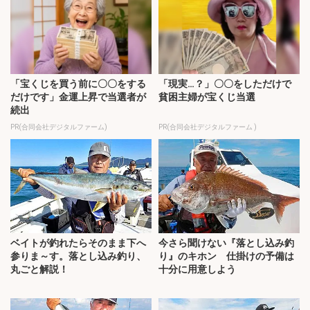
「宝くじを買う前に〇〇をする
「現実…？」〇〇をしただけで
だけです」金運上昇で当選者が
貧困主婦が宝くじ当選
続出
PR(合同会社デジタルファーム)
PR(合同会社デジタルファーム )
ベイトが釣れたらそのまま下へ
今さら聞けない『落とし込み釣
参りま～す。落とし込み釣り、
り』のキホン 仕掛けの予備は
丸ごと解説！
十分に用意しよう