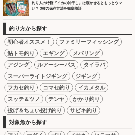
釣り人の特権『イカの沖干し』は寝かせるともっとウマ
い？ 3種の保存方法を徹底検証
釣り方から探す
初心者オススメ！
ファミリーフィッシング
鮎トモ釣り
エギング
メバリング
アジング
ルアーシーバス
タイラバ
スーパーライトジギング
ジギング
フカセ釣り
コマセ釣り
イカメタル
スッテ＆ツノ
テンヤ
かかり釣り
投げ＆ちょい投げ釣り
サビキ釣り
対象魚から探す