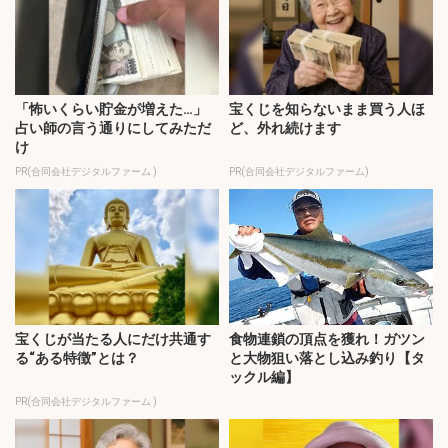
「怖いくらい貯金が増えた…」
宝くじを知らないまま買う人ほ
占い師の言う通りにしてみただ
ど、外れ続けます
け
PR(合同会社デジタルファーム )
PR(合同会社デジタルファーム)
宝くじが当たる人にだけ共通す
食物連鎖の頂点を獲れ！ガツン
る“ある特徴”とは？
と大物狙い落とし込み釣り【タ
ックル編】
PR(合同会社デジタルファーム )