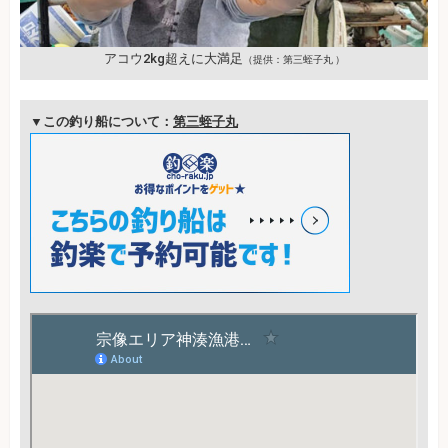
アコウ2kg超えに大満足
（提供：第三蛭子丸 ）
▼この釣り船について：
第三蛭子丸