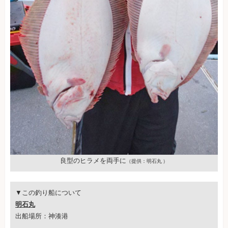
良型のヒラメを両手に
（提供：明石丸 ）
▼この釣り船について
明石丸
出船場所：神湊港