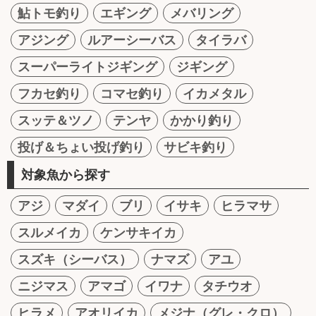
鮎トモ釣り
エギング
メバリング
アジング
ルアーシーバス
タイラバ
スーパーライトジギング
ジギング
フカセ釣り
コマセ釣り
イカメタル
スッテ＆ツノ
テンヤ
かかり釣り
投げ＆ちょい投げ釣り
サビキ釣り
対象魚から探す
アジ
マダイ
ブリ
イサキ
ヒラマサ
スルメイカ
ケンサキイカ
スズキ（シーバス）
ナマズ
アユ
ニジマス
アマゴ
イワナ
タチウオ
ヒラメ
アオリイカ
メジナ（グレ・クロ）