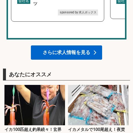
会社名
会社名
ツ
sponsored by 求人ボックス
さらに求人情報を見る
あなたにオススメ
イカ100匹超え釣果続々！玄界
イカメタルで100尾超え！夜焚