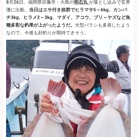
8月26日、福岡県宗像市・大島の
明石丸
が落とし込みで玄界
灘に出船。
当日はエサ付き抜群でヒラマサ5～6kg、カンパ
チ3kg、ヒラメ2～3kg、マダイ、アコウ、ブリ～ヤズなど魚
種多彩な釣果が上がったようだ。
大型バラシも多発したよう
なので、今後も好釣りが期待できそう。