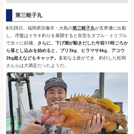
第三蛭子丸
8月25日、福岡県宗像市・大島の
第三蛭子丸
が玄界灘に出船
し、序盤はイサキ釣りを展開すると良型をダブル・トリプル
で次々に好捕。
さらに、下げ潮が動きだした午前11時ごろか
ら落とし込みを始めると、ブリ3kg、ヒラマサ4kg、アコウ
2kg超えなどもキャッチ。
多彩な土産ができ、釣行した松岡
さんらは大満足だったようだ。