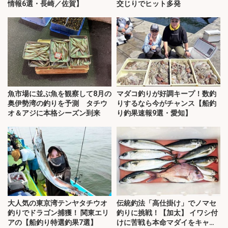
情報6選・長崎／佐賀】
交じりでヒット多発
魚市場に並ぶ魚を観察して8月の
マダコ釣りが好調キープ！数釣
奥伊勢湾の釣りを予測 タチウ
りするなら今がチャンス【船釣
オ＆アジに本格シーズン到来
り釣果速報9選・愛知】
大人気の東京湾テンヤタチウオ
伝統釣法「高仕掛け」でノマセ
釣りでドラゴン捕獲！ 関東エリ
釣りに挑戦！【加太】 イワシ付
アの【船釣り特選釣果7選】
けに苦戦も本命マダイをキャッ