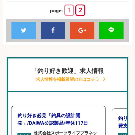
1
2
page:
「釣り好き歓迎」求人情報
求人情報を掲載希望の方はコチラ
釣り好き必見「釣具の設計開
釣り具
発」/DAIWA公認製品/年休117日
費支給
株式会社スポーツライフプラネッ