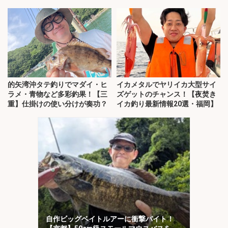
チ！
的矢湾沖タテ釣りでマダイ・ヒ
イカメタルでヤリイカ大型サイ
ラメ・青物など多彩釣果！【三
ズゲットのチャンス！【夜焚き
重】仕掛けの使い分けが奏功？
イカ釣り最新情報20選・福岡】
自作ビッグベイトルアーに衝撃バイト！