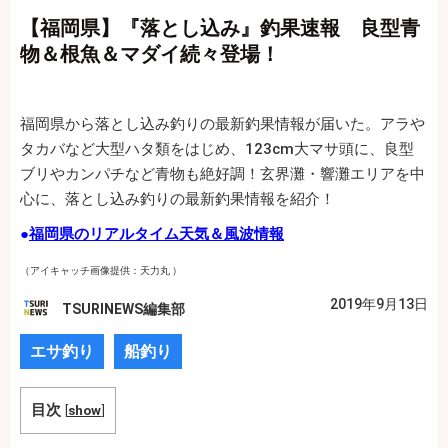
【福岡県】『落とし込み』釣果速報 良型青
物＆根魚＆マダイ続々登場！
福岡県から落とし込み釣りの最新釣果情報が届いた。アラや
タカバなど大型ハタ類をはじめ、123cm大マサ頭に、良型
ブリやカンパチなど青物も絶好調！玄界灘・響灘エリアを中
心に、落とし込み釣りの最新釣果情報を紹介！
●
福岡県のリアルタイム天気＆風波情報
（アイキャッチ画像提供：天力丸 ）
2019年9月13日
TSURINEWS編集部
エサ釣り
船釣り
目次
[
show
]