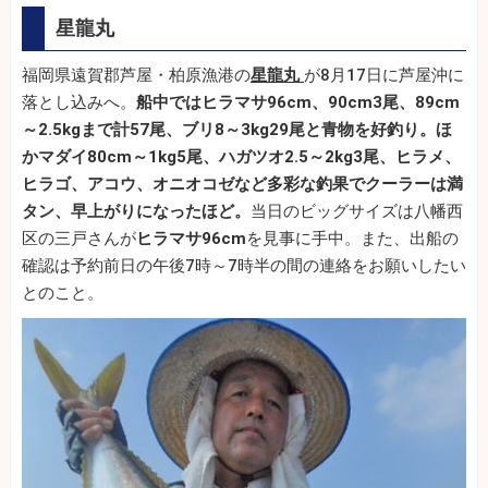
星龍丸
福岡県遠賀郡芦屋・柏原漁港の
星龍丸
が8月17日に芦屋沖に
落とし込みへ。
船中ではヒラマサ96cm、90cm3尾、89cm
～2.5kgまで計57尾、ブリ8～3kg29尾と青物を好釣り。ほ
かマダイ80cm～1kg5尾、ハガツオ2.5～2kg3尾、ヒラメ、
ヒラゴ、アコウ、オニオコゼなど多彩な釣果でクーラーは満
タン、早上がりになったほど。
当日のビッグサイズは八幡西
区の三戸さんが
ヒラマサ96cm
を見事に手中。また、出船の
確認は予約前日の午後7時～7時半の間の連絡をお願いしたい
とのこと。