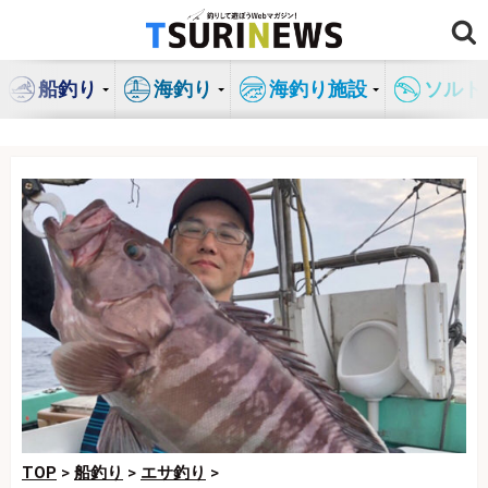
コ
ン
テ
船釣り
海釣り
海釣り施設
ソルト
ン
ツ
へ
ス
キ
ッ
プ
TOP
>
船釣り
>
エサ釣り
>