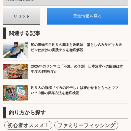
関連する記事
船の青物五目釣りの基本と攻略法 落とし込みサビキ＆天
ビン仕掛けの実践テクを徹底解説
2026年のサンマは「不漁」の予測 日本沿岸への回遊は昨
年度の4割程度か
釣り人の特権『イカの沖干し』は寝かせるともっとウマ
い？ 3種の保存方法を徹底検証
釣り方から探す
初心者オススメ！
ファミリーフィッシング