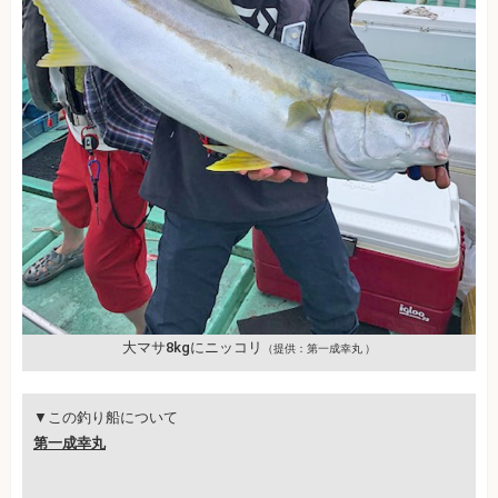
大マサ8kgにニッコリ
（提供：第一成幸丸 ）
▼この釣り船について
第一成幸丸