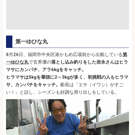
第一ゆひな丸
8月26日、福岡市中央区港かもめ広場前から出船している
第
一ゆひな丸
で玄界灘の
落とし込み釣りをした岩永さんはヒラ
マサにカンパチ、アラ6kgをキャッチ。
ヒラマサは5kgを筆頭に2～3kgが多く、初挑戦の人もヒラマ
サ、カンパチをキャッチ。
船長は「エサ（イワシ）がすご
い！」と話し、シーズンも好調な滑り出しをしている。