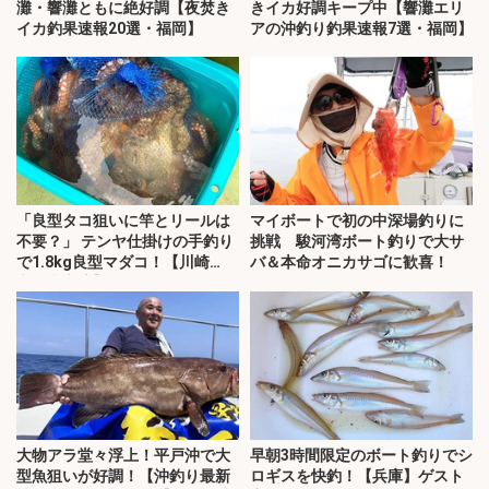
灘・響灘ともに絶好調【夜焚き
きイカ好調キープ中【響灘エリ
イカ釣果速報20選・福岡】
アの沖釣り釣果速報7選・福岡】
「良型タコ狙いに竿とリールは
マイボートで初の中深場釣りに
不要？」 テンヤ仕掛けの手釣り
挑戦 駿河湾ボート釣りで大サ
で1.8kg良型マダコ！【川崎
バ＆本命オニカサゴに歓喜！
丸・東京湾】
大物アラ堂々浮上！平戸沖で大
早朝3時間限定のボート釣りでシ
型魚狙いが好調！【沖釣り最新
ロギスを快釣！【兵庫】ゲスト