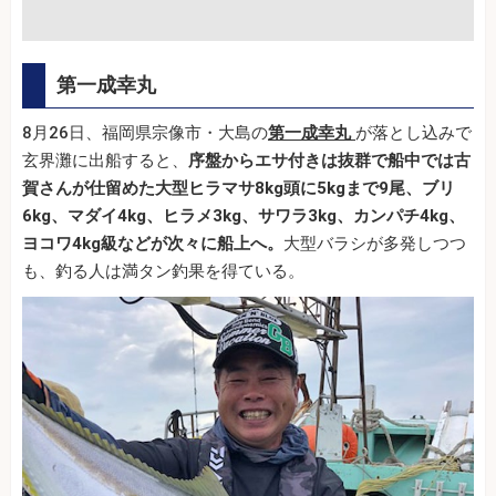
第一成幸丸
8月26日、福岡県宗像市・大島の
第一成幸丸
が落とし込みで
玄界灘に出船すると、
序盤からエサ付きは抜群で船中では古
賀さんが仕留めた大型ヒラマサ8kg頭に5kgまで9尾、ブリ
6kg、マダイ4kg、ヒラメ3kg、サワラ3kg、カンパチ4kg、
ヨコワ4kg級などが次々に船上へ。
大型バラシが多発しつつ
も、釣る人は満タン釣果を得ている。