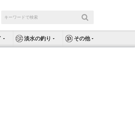
検
検
索:
索
イ
淡水の釣り
その他