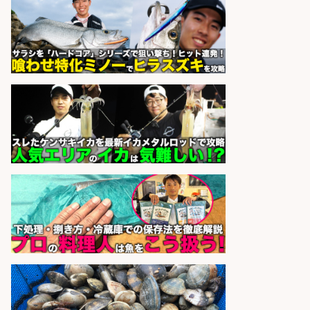
営業事務/「大津市」釣り具メーカ
ーの物流事務・営業アシスタント/
小野駅から徒歩6分/「時給1,300
円」/大型連休あり×残業なし×土日
祝休み/滋賀県
株式会社ホットスタッフ滋賀
会社名
sponsored by 求人ボックス
日払いOKで即日収入/軽作業・物流
その他/「9月末までの短期」釣り具
のピッキング作業など/残業少なめ/
日勤&土日休み/未経験OK!
UTエージェント株式会社 関西第
会社名
二CU
sponsored by 求人ボックス