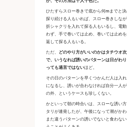
が、その方法は十人十色だ。
ひたすらスロー巻きで底から何mまでと決
探り続ける人もいれば、スロー巻きしなが
折シャクリを入れて探る人もいるし、電動
わず、手で巻いては止め、巻いては止めを
返して探る人もいる。
ただ、
どのやり方がいいのかはタチウオ次
で、いうなれば誘いのパターンは日がわり
っても過言ではない
ほど。
その日のパターンを早くつかんだ人は入れ
になるし、誘いが合わなければ自分一人が
の外、というケースも珍しくない。
かといって朝の時合いは、スローな誘い方
タリが連発したが、午後になって潮がかわ
また違うパターンの誘いでないと食わない
うことがよくある。