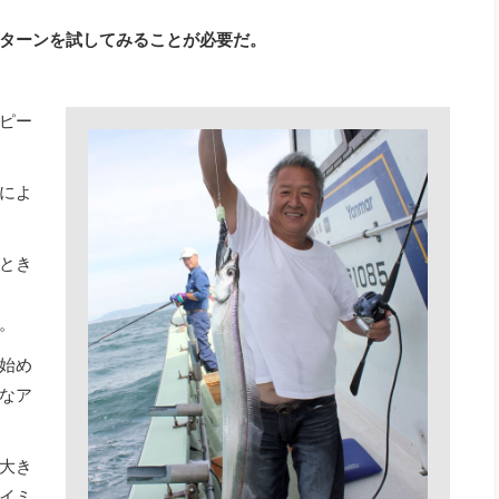
ターンを試してみることが必要だ。
ピー
によ
とき
。
始め
なア
大き
イミ