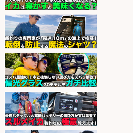
日払いOKで即日収入/製造スタッフ/
「堺市堺区」「時給1,600円」日払
いOK・入社祝金10万円/堺市堺区の
工場で自転車部品や釣り具の組立/
未経験歓迎/土日祝休みで年間休日
126日
パーソルファクトリーパートナ
会社名
ーズ株式会社
sponsored by 求人ボックス
人材紹介事業責任者候補/飲食業界
向けSaaS企業「魚ぽち」/東証グロ
ース市場上場
株式会社フーディソン
会社名
sponsored by 求人ボックス