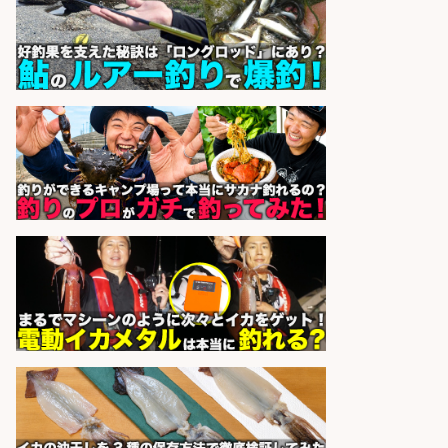
精肉・青果・鮮魚販売/「志布志
市」「時給1,150円〜」志布志市で
お魚のカットや商品の陳列業務/時
間選べる×未経験歓迎×残業少なめ/
鹿児島県/志布志市
株式会社ホットスタッフ鹿児島
会社名
sponsored by 求人ボックス
日払いOKで即日収入/ライン作業員/
「堺市堺区」 未経験歓迎/入社祝金
10万円/堺市堺区の工場で自転車部
品や釣り具の組立/日払いOK&土日
祝休みで年間休日126日
パーソルファクトリーパートナ
会社名
ーズ株式会社
sponsored by 求人ボックス