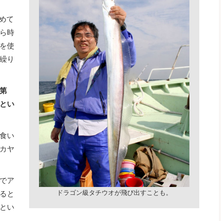
めて
ら時
を使
繰り
第
とい
食い
カヤ
でア
ドラゴン級タチウオが飛び出すことも。
ると
とい