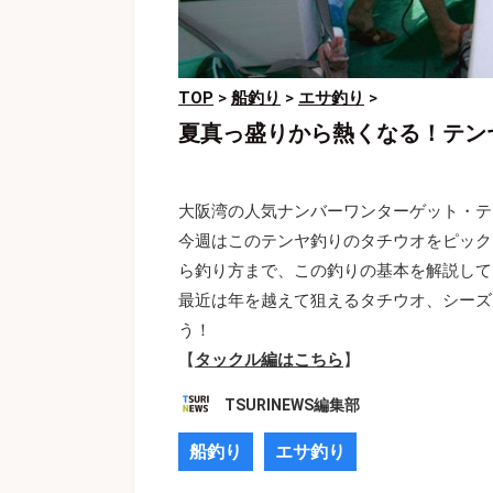
TOP
>
船釣り
>
エサ釣り
>
夏真っ盛りから熱くなる！テン
大阪湾の人気ナンバーワンターゲット・テ
今週はこのテンヤ釣りのタチウオをピック
ら釣り方まで、この釣りの基本を解説して
最近は年を越えて狙えるタチウオ、シーズ
う！
【
タックル編はこちら
】
TSURINEWS編集部
船釣り
エサ釣り