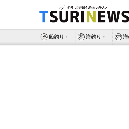
コ
ン
テ
ン
ツ
船釣り
海釣り
海
へ
ス
キ
ッ
プ