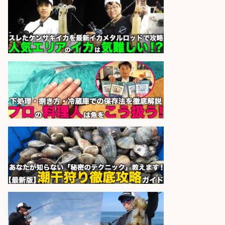
和田市
株式会社アドミック
会社名
sponsored by 求人ボックス
居酒屋/店長・店長候補/扱う魚は鮮
度抜群!大衆酒場で元気に働く店長候
補を募集
アカマル屋鮮魚店 大宮すずらん
会社名
通り
sponsored by 求人ボックス
さらに求人情報を見る