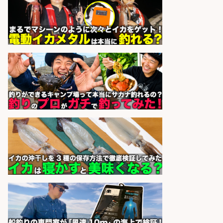
広島県
株式会社ホットスタッフ五日市
会社名
sponsored by 求人ボックス
営業事務/「大津市」釣り具メーカ
ーの物流事務・営業アシスタント/
小野駅から徒歩6分/「時給1,300
円」/大型連休あり×残業なし×土日
祝休み/滋賀県
株式会社ホットスタッフ滋賀
会社名
sponsored by 求人ボックス
未経験歓迎/釣り具メーカーでのル
ート営業/釣りや釣具などの知識必
須/残業なし
株式会社天龍
会社名
sponsored by 求人ボックス