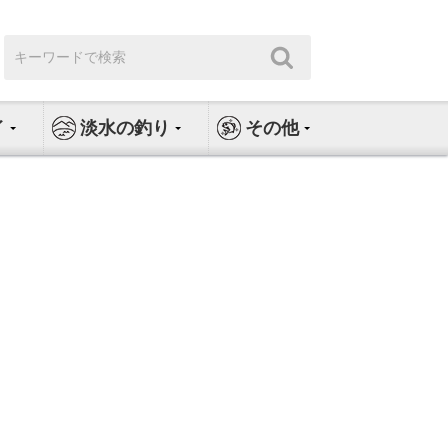
検
検
索:
索
イ
淡水の釣り
その他