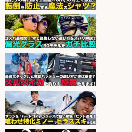
釣り具メーカーでの釣り竿の販売促
進業務
株式会社天龍
会社名
sponsored by 求人ボックス
精肉・青果・鮮魚販売/「志布志
市」「時給1,150円〜」志布志市で
お魚のカットや商品の陳列業務/時
間選べる×未経験歓迎×残業少なめ/
鹿児島県/志布志市
株式会社ホットスタッフ鹿児島
会社名
sponsored by 求人ボックス
日払いOKで即日収入/品出し/釣り具
のピッキング 梱包STAFF/大阪府/岸