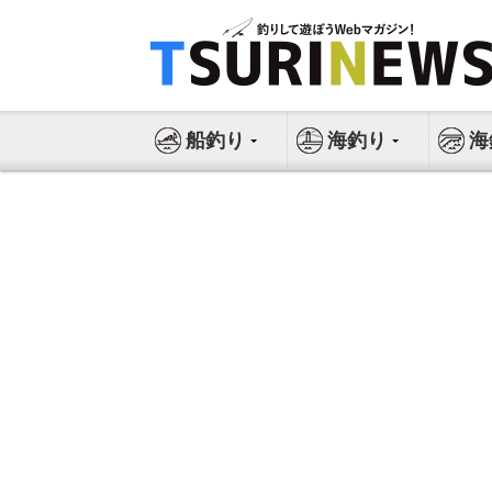
コ
ン
テ
ン
ツ
船釣り
海釣り
海
へ
ス
キ
ッ
プ