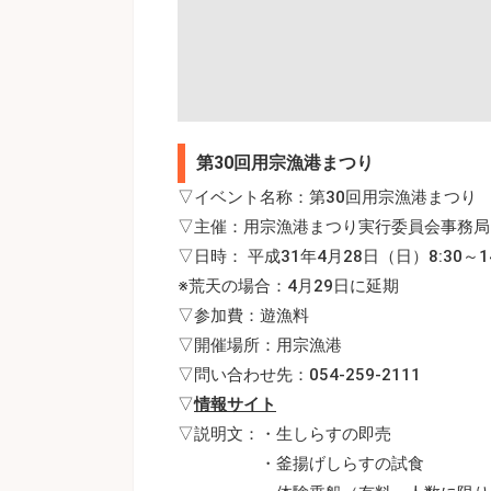
第30回用宗漁港まつり
▽イベント名称：第30回用宗漁港まつり
▽主催：用宗漁港まつり実行委員会事務局
▽日時： 平成31年4月28日（日）8:30～14
※荒天の場合：4月29日に延期
▽参加費：遊漁料
▽開催場所：用宗漁港
▽問い合わせ先：054-259-2111
▽
情報サイト
▽説明文：・生しらすの即売
・釜揚げしらすの試食