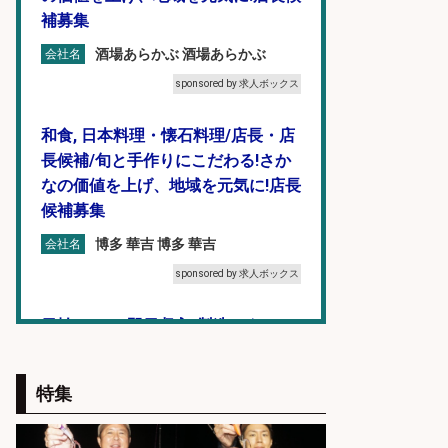
補募集
酒場あらかぶ 酒場あらかぶ
会社名
sponsored by 求人ボックス
和食, 日本料理・懐石料理/店長・店
長候補/旬と手作りにこだわる!さか
なの価値を上げ、地域を元気に!店長
候補募集
博多 華吉 博多 華吉
会社名
sponsored by 求人ボックス
日払いOKで即日収入/製造スタッフ/
「広島市佐伯区」「時給1,200
円〜」日払いあり/広島市佐伯区内
特集
でお魚のパック詰めや品出し業務/
車通勤OK×未経験歓迎×残業少なめ/