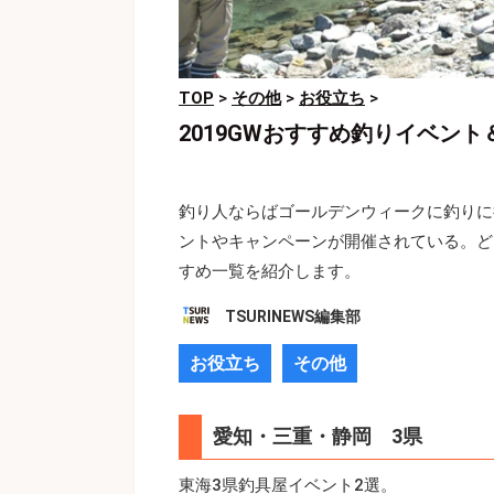
TOP
>
その他
>
お役立ち
>
2019GWおすすめ釣りイベン
釣り人ならばゴールデンウィークに釣りに
ントやキャンペーンが開催されている。ど
すめ一覧を紹介します。
TSURINEWS編集部
お役立ち
その他
愛知・三重・静岡 3県
東海3県釣具屋イベント2選。