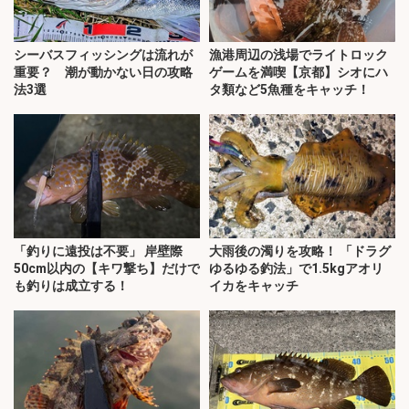
シーバスフィッシングは流れが
漁港周辺の浅場でライトロック
重要？ 潮が動かない日の攻略
ゲームを満喫【京都】シオにハ
法3選
タ類など5魚種をキャッチ！
「釣りに遠投は不要」 岸壁際
大雨後の濁りを攻略！ 「ドラグ
50cm以内の【キワ撃ち】だけで
ゆるゆる釣法」で1.5kgアオリ
も釣りは成立する！
イカをキャッチ