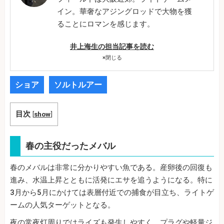
イン。華奢なアジングロッドで大物を獲
ることにロマンを感じます。
井上海生の担当記事を読む
×
閉じる
ショア
ソルトルアー
目次
[
show
]
春の主役だったメバル
春のメバルは非常に分かりやすい魚である。産卵後の回復も
進み、水温上昇とともに活発にエサを追うようになる。特に
3月から5月にかけては表層付近での捕食が目立ち、ライトゲ
ームの人気ターゲットとなる。
夜の常夜灯周りではライズも発生しやすく、プラグや軽量ジ