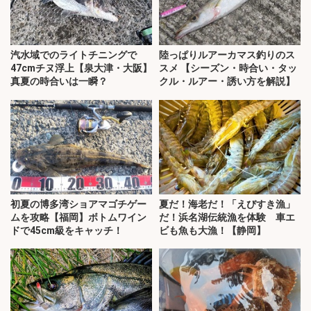
汽水域でのライトチニングで
陸っぱりルアーカマス釣りのス
47cmチヌ浮上【泉大津・大阪】
スメ 【シーズン・時合い・タッ
真夏の時合いは一瞬？
クル・ルアー・誘い方を解説】
初夏の博多湾ショアマゴチゲー
夏だ！海老だ！「えびすき漁」
ムを攻略【福岡】ボトムワイン
だ！浜名湖伝統漁を体験 車エ
ドで45cm級をキャッチ！
ビも魚も大漁！【静岡】