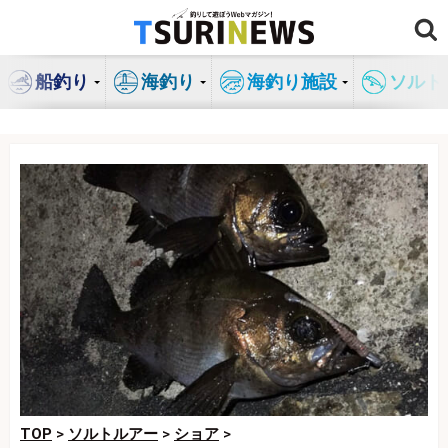
コ
ン
テ
船釣り
海釣り
海釣り施設
ソルト
ン
ツ
へ
ス
キ
ッ
プ
TOP
>
ソルトルアー
>
ショア
>