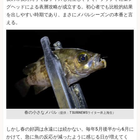
グヘッドによる表層攻略が成立する。初心者でも比較的結果
を出しやすい時期であり、まさにメバルシーズンの本番と言
える。
春の小さなメバル
（提供：TSURINEWSライター井上海生）
しかし春の好調は永遠には続かない。毎年5月後半から6月に
かけて、急に魚の反応が減ったように感じる日が増えてく