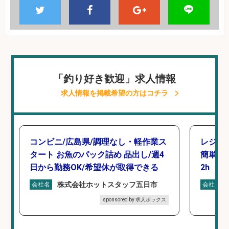
「釣り好き歓迎」求人情報
求人情報を掲載希望の方はコチラ
コンビニ/広島県/調理なし・軽作業ス
レジカ
タート お魚のパック詰め 品出し/週4
簡単レ
日から勤務OK/希望休が取得できる
2h
株式会社ホットスタッフ五日市
会社名
会社名
sponsored by 求人ボックス