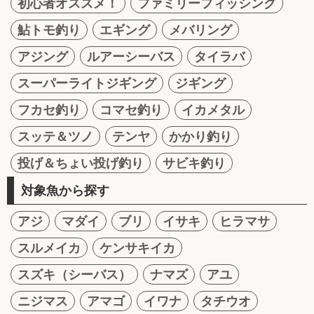
初心者オススメ！
ファミリーフィッシング
鮎トモ釣り
エギング
メバリング
アジング
ルアーシーバス
タイラバ
スーパーライトジギング
ジギング
フカセ釣り
コマセ釣り
イカメタル
スッテ＆ツノ
テンヤ
かかり釣り
投げ＆ちょい投げ釣り
サビキ釣り
対象魚から探す
アジ
マダイ
ブリ
イサキ
ヒラマサ
スルメイカ
ケンサキイカ
スズキ（シーバス）
ナマズ
アユ
ニジマス
アマゴ
イワナ
タチウオ