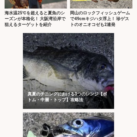
海水温25℃を超えると夏魚のシ
岡山のロックフィッシュゲーム
ーズンが本格化！ 大阪湾沿岸で
で49cmキジハタ浮上！ 珍ゲス
狙えるターゲットを紹介
トのオニオコゼも2連発
真夏のチニングにおける3つのレンジ【ボ
トム・中層・トップ】攻略法