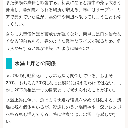
また藻場の成長も影響する。初夏になると海中の藻は大きく
発達し、魚が隠れられる場所が増える。春にはオープンエリ
アで見えていた魚が、藻の中や周辺へ散ってしまうことも珍
しくない。
さらに大型個体ほど警戒心が強くなり、簡単には口を使わな
くなる傾向もある。春のような派手なライズが減るため、釣
り人からすると魚が消失したように映るのだ。
水温上昇との関係
メバルの行動変化には水温も深く関係している。およそ
20℃。もちろん20℃になった瞬間に消えるわけではない。し
かし20℃前後は一つの目安として考えられることが多い。
水温上昇に伴い、魚はより快適な環境を求めて移動する。浅
場に残る個体もいるが、潮通しの良い場所や少し深いレンジ
へ移る魚も増えてくる。特に湾奥ではこの傾向を感じやす
い。