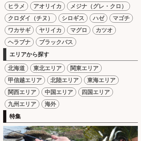
ヒラメ
アオリイカ
メジナ（グレ・クロ）
クロダイ（チヌ）
シロギス
ハゼ
マゴチ
ワカサギ
ヤリイカ
マグロ
カツオ
ヘラブナ
ブラックバス
エリアから探す
北海道
東北エリア
関東エリア
甲信越エリア
北陸エリア
東海エリア
関西エリア
中国エリア
四国エリア
九州エリア
海外
特集