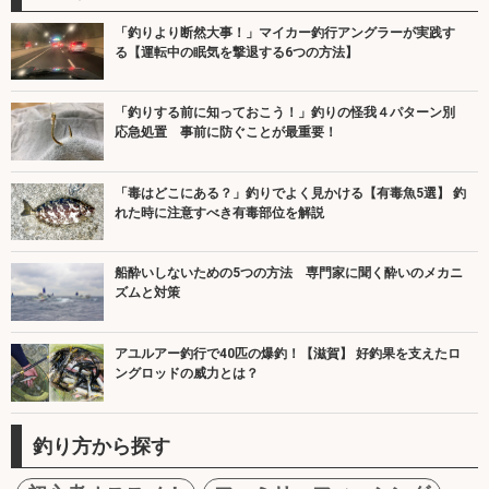
「釣りより断然大事！」マイカー釣行アングラーが実践す
る【運転中の眠気を撃退する6つの方法】
「釣りする前に知っておこう！」釣りの怪我４パターン別
応急処置 事前に防ぐことが最重要！
「毒はどこにある？」釣りでよく見かける【有毒魚5選】 釣
れた時に注意すべき有毒部位を解説
船酔いしないための5つの方法 専門家に聞く酔いのメカニ
ズムと対策
アユルアー釣行で40匹の爆釣！【滋賀】 好釣果を支えたロ
ングロッドの威力とは？
釣り方から探す