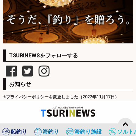
TSURINEWSをフォローする
お知らせ
※プライバシーポリシーを変更しました（2022年11月17日）
船釣り
海釣り
海釣り施設
ソルト