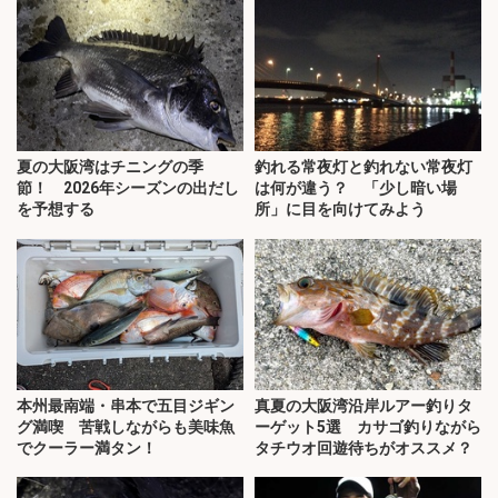
夏の大阪湾はチニングの季
釣れる常夜灯と釣れない常夜灯
節！ 2026年シーズンの出だし
は何が違う？ 「少し暗い場
を予想する
所」に目を向けてみよう
本州最南端・串本で五目ジギン
真夏の大阪湾沿岸ルアー釣りタ
グ満喫 苦戦しながらも美味魚
ーゲット5選 カサゴ釣りながら
でクーラー満タン！
タチウオ回遊待ちがオススメ？