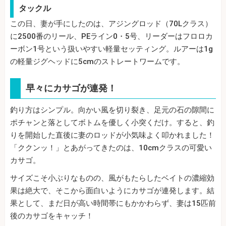
タックル
この日、妻が手にしたのは、アジングロッド（70Lクラス）
に2500番のリール、PEライン0・5号、リーダーはフロロカ
ーボン1号という扱いやすい軽量セッティング。ルアーは1g
の軽量ジグヘッドに5cmのストレートワームです。
早々にカサゴが連発！
釣り方はシンプル。向かい風を切り裂き、足元の石の隙間に
ポチャンと落としてボトムを優しく小突くだけ。すると、釣
りを開始した直後に妻のロッドが小気味よく叩かれました！
「ククンッ！」とあがってきたのは、10cmクラスの可愛い
カサゴ。
サイズこそ小ぶりなものの、風がもたらしたベイトの濃縮効
果は絶大で、そこから面白いようにカサゴが連発します。結
果として、まだ日が高い時間帯にもかかわらず、妻は15匹前
後のカサゴをキャッチ！