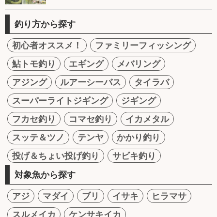
釣り方から探す
初心者オススメ！
ファミリーフィッシング
鮎トモ釣り
エギング
メバリング
アジング
ルアーシーバス
タイラバ
スーパーライトジギング
ジギング
フカセ釣り
コマセ釣り
イカメタル
スッテ＆ツノ
テンヤ
かかり釣り
投げ＆ちょい投げ釣り
サビキ釣り
対象魚から探す
アジ
マダイ
ブリ
イサキ
ヒラマサ
スルメイカ
ケンサキイカ