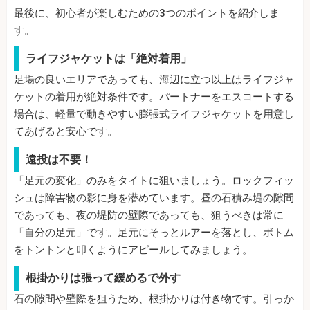
最後に、初心者が楽しむための3つのポイントを紹介しま
す。
ライフジャケットは「絶対着用」
足場の良いエリアであっても、海辺に立つ以上はライフジャ
ケットの着用が絶対条件です。パートナーをエスコートする
場合は、軽量で動きやすい膨張式ライフジャケットを用意し
てあげると安心です。
遠投は不要！
「足元の変化」のみをタイトに狙いましょう。ロックフィッ
シュは障害物の影に身を潜めています。昼の石積み堤の隙間
であっても、夜の堤防の壁際であっても、狙うべきは常に
「自分の足元」です。足元にそっとルアーを落とし、ボトム
をトントンと叩くようにアピールしてみましょう。
根掛かりは張って緩めるで外す
石の隙間や壁際を狙うため、根掛かりは付き物です。引っか