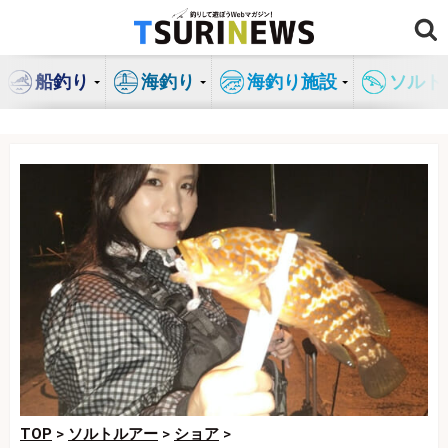
コ
ン
テ
船釣り
海釣り
海釣り施設
ソルト
ン
ツ
へ
ス
キ
ッ
プ
TOP
>
ソルトルアー
>
ショア
>