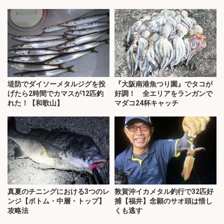
堤防でダイソーメタルジグを投
『大阪南港魚つり園』でタコが
げたら2時間でカマスが12匹釣
好調！ 全エリアをランガンで
れた！【和歌山】
マダコ24杯キャッチ
真夏のチニングにおける3つのレ
敦賀沖イカメタル釣行で32匹好
ンジ【ボトム・中層・トップ】
捕【福井】念願のサオ頭は惜し
攻略法
くも逃す