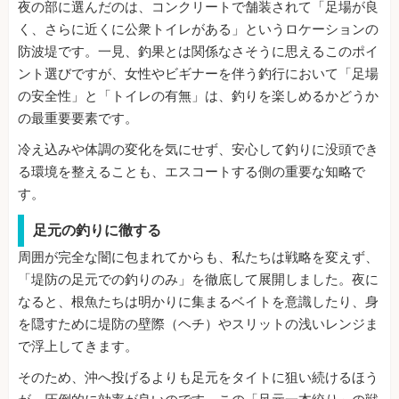
夜の部に選んだのは、コンクリートで舗装されて「足場が良
く、さらに近くに公衆トイレがある」というロケーションの
防波堤です。一見、釣果とは関係なさそうに思えるこのポイ
ント選びですが、女性やビギナーを伴う釣行において「足場
の安全性」と「トイレの有無」は、釣りを楽しめるかどうか
の最重要要素です。
冷え込みや体調の変化を気にせず、安心して釣りに没頭でき
る環境を整えることも、エスコートする側の重要な知略で
す。
足元の釣りに徹する
周囲が完全な闇に包まれてからも、私たちは戦略を変えず、
「堤防の足元での釣りのみ」を徹底して展開しました。夜に
なると、根魚たちは明かりに集まるベイトを意識したり、身
を隠すために堤防の壁際（ヘチ）やスリットの浅いレンジま
で浮上してきます。
そのため、沖へ投げるよりも足元をタイトに狙い続けるほう