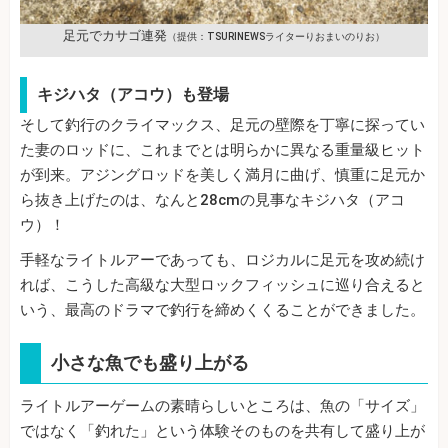
足元でカサゴ連発
（提供：TSURINEWSライターりおまいのりお）
キジハタ（アコウ）も登場
そして釣行のクライマックス、足元の壁際を丁寧に探ってい
た妻のロッドに、これまでとは明らかに異なる重量級ヒット
が到来。アジングロッドを美しく満月に曲げ、慎重に足元か
ら抜き上げたのは、なんと28cmの見事なキジハタ（アコ
ウ）！
手軽なライトルアーであっても、ロジカルに足元を攻め続け
れば、こうした高級な大型ロックフィッシュに巡り合えると
いう、最高のドラマで釣行を締めくくることができました。
小さな魚でも盛り上がる
ライトルアーゲームの素晴らしいところは、魚の「サイズ」
ではなく「釣れた」という体験そのものを共有して盛り上が