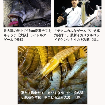
泉大津の波止で47cm良型チヌを
「テクニカルなゲームでこそ威
キャッチ【大阪】ライトルアー
力発揮！」最新イカメタルロッ
ゲームで攻略！
ドでケンサキイカを攻略【福
井】
夏だ！海老だ！「えびすき漁」だ！浜名湖
伝統漁を体験 車エビも魚も大漁！【静
岡】