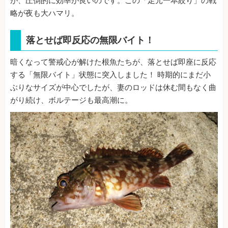
が、圧倒的に効率が良いのです。この「足元一本絞り」の戦
略が夜も大ハマリ。
落とせば即反応の無限バイト！
暗くなって警戒心が解けた根魚たちが、落とせば即座に反応
する「無限バイト」状態に突入しました！ 時期的にまだ小
ぶりなサイズが中心でしたが、妻のロッドは休む間もなく曲
がり続け、ボルテージも最高潮に。