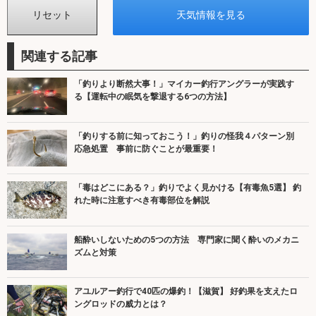
関連する記事
「釣りより断然大事！」マイカー釣行アングラーが実践す
る【運転中の眠気を撃退する6つの方法】
「釣りする前に知っておこう！」釣りの怪我４パターン別
応急処置 事前に防ぐことが最重要！
「毒はどこにある？」釣りでよく見かける【有毒魚5選】 釣
れた時に注意すべき有毒部位を解説
船酔いしないための5つの方法 専門家に聞く酔いのメカニ
ズムと対策
アユルアー釣行で40匹の爆釣！【滋賀】 好釣果を支えたロ
ングロッドの威力とは？