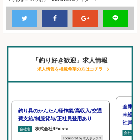
「釣り好き歓迎」求人情報
求人情報を掲載希望の方はコチラ
倉庫で
釣り具のかんたん軽作業/高収入/交通
未経験
費支給/制服貸与/正社員登用あり
社員登
株式会社REnista
会社名
会社名
sponsored by 求人ボックス