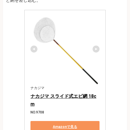
と網を差し込む。
ナカジマ
ナカジマ スライド式エビ網 18c
m
NO.9708
Amazonで見る