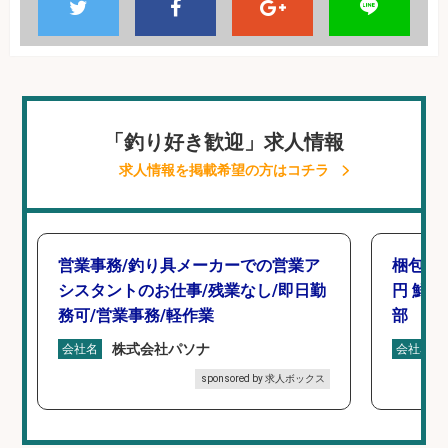
「釣り好き歓迎」求人情報
求人情報を掲載希望の方はコチラ
営業事務/釣り具メーカーでの営業ア
梱包・仕
シスタントのお仕事/残業なし/即日勤
円 鮮
務可/営業事務/軽作業
部
株式会社パソナ
会社名
会社名
sponsored by 求人ボックス