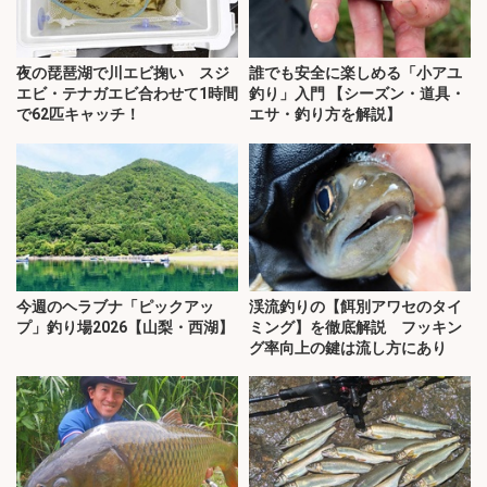
夜の琵琶湖で川エビ掬い スジ
誰でも安全に楽しめる「小アユ
エビ・テナガエビ合わせて1時間
釣り」入門 【シーズン・道具・
で62匹キャッチ！
エサ・釣り方を解説】
今週のヘラブナ「ピックアッ
渓流釣りの【餌別アワセのタイ
プ」釣り場2026【山梨・西湖】
ミング】を徹底解説 フッキン
グ率向上の鍵は流し方にあり