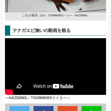
これが最高
（提供：TSURINEWSライター・HAZEKING）
テナガエビ掬いの動画を観る
＜HAZEKING／TSURINEWSライター＞