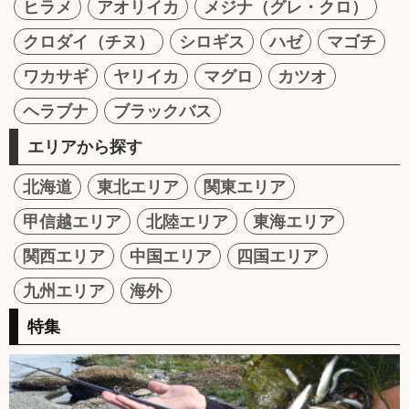
ヒラメ
アオリイカ
メジナ（グレ・クロ）
クロダイ（チヌ）
シロギス
ハゼ
マゴチ
ワカサギ
ヤリイカ
マグロ
カツオ
ヘラブナ
ブラックバス
エリアから探す
北海道
東北エリア
関東エリア
甲信越エリア
北陸エリア
東海エリア
関西エリア
中国エリア
四国エリア
九州エリア
海外
特集