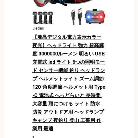
Jiedas
【液晶デジタル電力表示カラー
夜光】ヘッドライト 強力 超高輝
度 3000000ルーメン 明るい USB
充電式 led ライト 6つの照明モー
ド センサー機能 釣り ヘッドラン
プ ヘルメットライト ズーム調節 
120°角度調節 ヘルメット用 Type
-C 電池式 へっどらいと 長時間 
大容量 頭につける ライト 防水 
防災 アウトドア用 ヘッドランプ 
キャンプ 夜釣り 登山 工事用 作
業用 最適
1