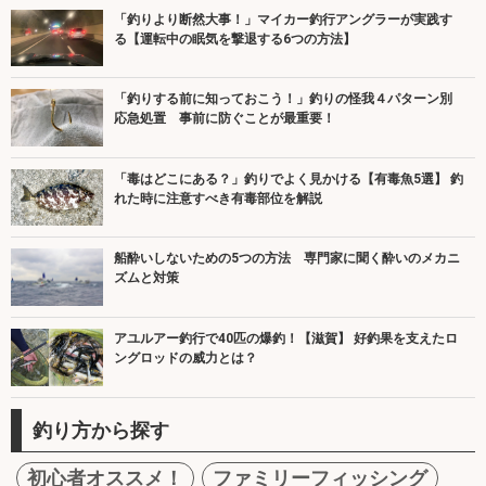
「釣りより断然大事！」マイカー釣行アングラーが実践す
る【運転中の眠気を撃退する6つの方法】
「釣りする前に知っておこう！」釣りの怪我４パターン別
応急処置 事前に防ぐことが最重要！
「毒はどこにある？」釣りでよく見かける【有毒魚5選】 釣
れた時に注意すべき有毒部位を解説
船酔いしないための5つの方法 専門家に聞く酔いのメカニ
ズムと対策
アユルアー釣行で40匹の爆釣！【滋賀】 好釣果を支えたロ
ングロッドの威力とは？
釣り方から探す
初心者オススメ！
ファミリーフィッシング