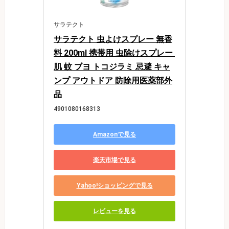
サラテクト
サラテクト 虫よけスプレー 無香
料 200ml 携帯用 虫除けスプレー 
肌 蚊 ブヨ トコジラミ 忌避 キャ
ンプ アウトドア 防除用医薬部外
品
4901080168313
Amazonで見る
楽天市場で見る
Yahoo!ショッピングで見る
レビューを見る