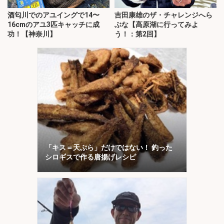
酒匂川でのアユイングで14〜
吉田康雄のザ・チャレンジへら
16cmのアユ3匹キャッチに成
ぶな【高原湖に行ってみよ
功！【神奈川】
う！：第2回】
「キス＝天ぷら」だけではない！ 釣った
シロギスで作る唐揚げレシピ