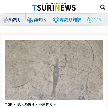
コ
ン
テ
船釣り
海釣り
海釣り施設
ソルト
ン
ツ
へ
ス
キ
ッ
プ
TOP
>
淡水の釣り
>
小魚釣り
>