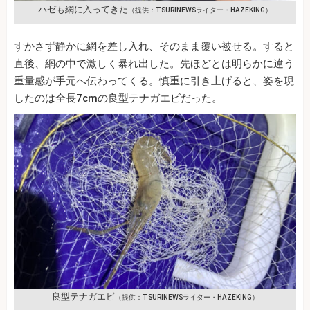
ハゼも網に入ってきた
（提供：TSURINEWSライター・HAZEKING）
すかさず静かに網を差し入れ、そのまま覆い被せる。すると
直後、網の中で激しく暴れ出した。先ほどとは明らかに違う
重量感が手元へ伝わってくる。慎重に引き上げると、姿を現
したのは全長7cmの良型テナガエビだった。
良型テナガエビ
（提供：TSURINEWSライター・HAZEKING）