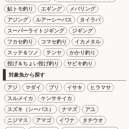
鮎トモ釣り
エギング
メバリング
アジング
ルアーシーバス
タイラバ
スーパーライトジギング
ジギング
フカセ釣り
コマセ釣り
イカメタル
スッテ＆ツノ
テンヤ
かかり釣り
投げ＆ちょい投げ釣り
サビキ釣り
対象魚から探す
アジ
マダイ
ブリ
イサキ
ヒラマサ
スルメイカ
ケンサキイカ
スズキ（シーバス）
ナマズ
アユ
ニジマス
アマゴ
イワナ
タチウオ