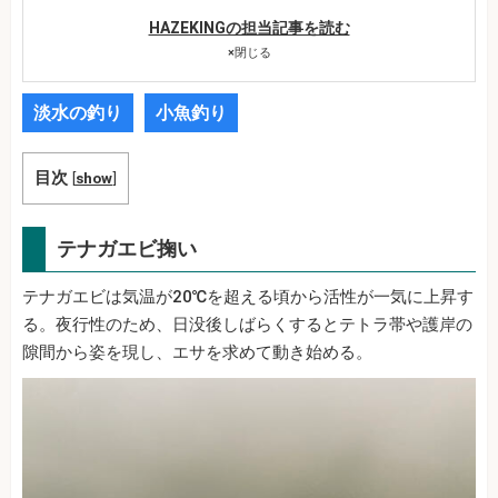
HAZEKINGの担当記事を読む
×
閉じる
淡水の釣り
小魚釣り
目次
[
show
]
テナガエビ掬い
テナガエビは気温が20℃を超える頃から活性が一気に上昇す
る。夜行性のため、日没後しばらくするとテトラ帯や護岸の
隙間から姿を現し、エサを求めて動き始める。