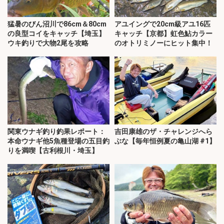
猛暑のびん沼川で86cm＆80cm
アユイングで20cm級アユ16匹
の良型コイをキャッチ【埼玉】
キャッチ【京都】虹色鮎カラー
ウキ釣りで大物2尾を攻略
のオトリミノーにヒット集中！
関東ウナギ釣り釣果レポート：
吉田康雄のザ・チャレンジへら
本命ウナギ他5魚種登場の五目釣
ぶな【毎年恒例夏の亀山湖 #1】
りを満喫【古利根川・埼玉】