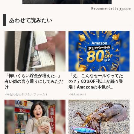
Recommended by
「怖いくらい貯金が増えた…」
「え、こんなセールやってた
占い師の言う通りにしてみただ
の？」80％OFF以上が続々登
け
場！Amazonの本気が...
PR(合同会社デジタルファーム )
PR(Amazon)