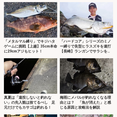
「メタルマル縛り」でキジハタ
「ハードコア」シリーズのミノ
ゲームに挑戦【上越】35cm本命
ー縛りで良型ヒラスズキを連打
に29cmアジもヒット！
【長崎】ランガンでサラシを攻
略！
真夏は「遠投しないと釣れな
梅雨にメバルが釣れなくなる理
い」の先入観は捨てるべし 足
由とは？ 「魚が消えた」と感
元だけでもカサゴは釣れる！
じる原因と攻略法を解説