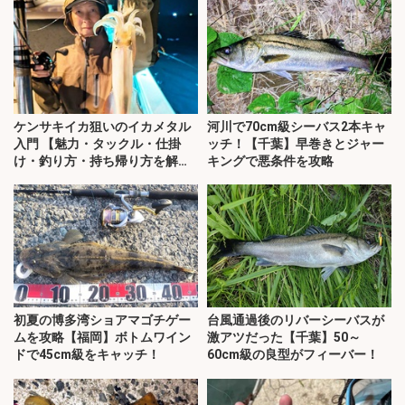
ケンサキイカ狙いのイカメタル
河川で70cm級シーバス2本キャ
入門 【魅力・タックル・仕掛
ッチ！【千葉】早巻きとジャー
け・釣り方・持ち帰り方を解
キングで悪条件を攻略
説】
初夏の博多湾ショアマゴチゲー
台風通過後のリバーシーバスが
ムを攻略【福岡】ボトムワイン
激アツだった【千葉】50～
ドで45cm級をキャッチ！
60cm級の良型がフィーバー！