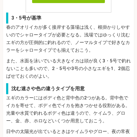
3・5号が基準
春のアオリイカが多く接岸する藻場は浅く、根掛かりしやす
いのでシャロータイプが必要となる。浅場ではゆっくり沈む
エギの方が圧倒的に釣れるので、ノーマルタイプで好きなカ
ラーをシャロータイプでも揃えておこう。
また、水面を泳いでいる大きなイカは頭が良く3・5号で釣れ
ないことも多いので、2・5号や3号の小さなエギを1、2個忍
ばせておくのがよい。
沈む速さや色の違うタイプを用意
エギのカラーにはボディ色と背中色の2つがある。背中色で
イカを寄せて、ボディ色でイカを抱きつかせる役割がある。
光量や水質で釣れるボディ色は違うので、ケイムラ、グロ
ー、金、赤、ホロなどいくつか用意しておこう。
日中の太陽光が出ているときはケイムラやグロー、夜の常夜