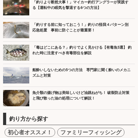
「釣りより断然大事！」マイカー釣行アングラーが実践す
る【運転中の眠気を撃退する6つの方法】
「釣りする前に知っておこう！」釣りの怪我４パターン別
応急処置 事前に防ぐことが最重要！
「毒はどこにある？」釣りでよく見かける【有毒魚5選】 釣
れた時に注意すべき有毒部位を解説
船酔いしないための5つの方法 専門家に聞く酔いのメカニ
ズムと対策
魚介類の揚げ物は美味しいけど油跳ねがち！ 破裂防止対策
と飛び散った油の処理について解説！
釣り方から探す
初心者オススメ！
ファミリーフィッシング