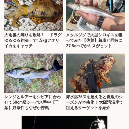
大雨後の濁りを攻略！ 「ドラグ
メタルジグで大型シロギスを狙
ゆるゆる釣法」で1.5kgアオリ
ってみた【佐賀】着底と同時に
イカをキャッチ
27.5cmでかキスがヒット！
レンジとルアーをシビアに合わ
海水温25℃を超えると夏魚のシ
せて60cm級シーバス手中【千
ーズンが本格化！ 大阪湾沿岸で
葉】好条件もなぜか苦戦
狙えるターゲットを紹介