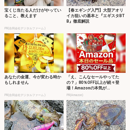
宝くじ当たる人だけがやってい
【春エギング入門】大型アオリ
ること、教えます
イカ狙いの基本と『エギスタBT
B』徹底解説
PR(合同会社デジタルファーム )
あなたの金運、今が変わる時か
「え、こんなセールやってた
もしれません
の？」80％OFF以上が続々登
場！Amazonの本気が...
PR(合同会社デジタルファーム )
PR(Amazon)