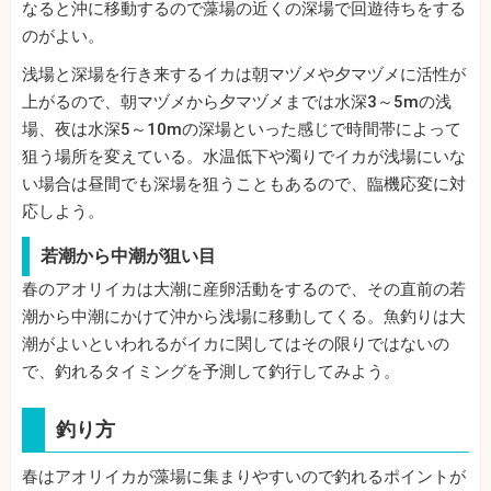
なると沖に移動するので藻場の近くの深場で回遊待ちをする
のがよい。
浅場と深場を行き来するイカは朝マヅメや夕マヅメに活性が
上がるので、朝マヅメから夕マヅメまでは水深3～5mの浅
場、夜は水深5～10mの深場といった感じで時間帯によって
狙う場所を変えている。水温低下や濁りでイカが浅場にいな
い場合は昼間でも深場を狙うこともあるので、臨機応変に対
応しよう。
若潮から中潮が狙い目
春のアオリイカは大潮に産卵活動をするので、その直前の若
潮から中潮にかけて沖から浅場に移動してくる。魚釣りは大
潮がよいといわれるがイカに関してはその限りではないの
で、釣れるタイミングを予測して釣行してみよう。
釣り方
春はアオリイカが藻場に集まりやすいので釣れるポイントが