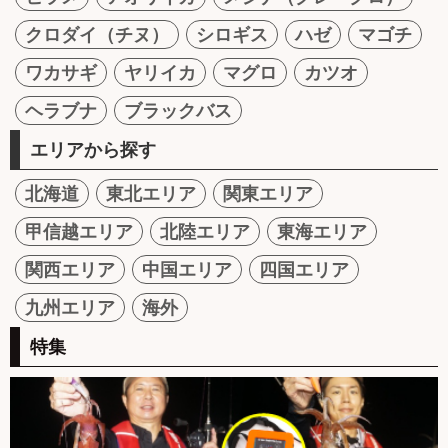
クロダイ（チヌ）
シロギス
ハゼ
マゴチ
ワカサギ
ヤリイカ
マグロ
カツオ
ヘラブナ
ブラックバス
エリアから探す
北海道
東北エリア
関東エリア
甲信越エリア
北陸エリア
東海エリア
関西エリア
中国エリア
四国エリア
九州エリア
海外
特集