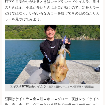
灯下や月明かりがあるときはレッドやレッドケイムラ、濁り
のときは金、小魚が多いときはホロが効くので、定番カラー
だけではなく、いろいろなカラーを投げてその日の当たりカ
ラーを見つけてみよう。
エギスタBTB新色ケイムラ
（提供：週刊つりニュース西部版・河野剛志）
昼間はケイムラ→金→虹→ホロ→グロー、夜はレッドケイム
ラ→赤→金→虹→グローという順番でカラーローテーション