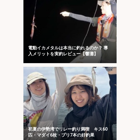
電動イカメタルは本当に釣れるのか？ 導
入メリットを実釣レビュー【響灘】
初夏の伊勢湾でリレー釣り満喫 キス60
匹・マダイ6枚・ブリ7本の好釣果