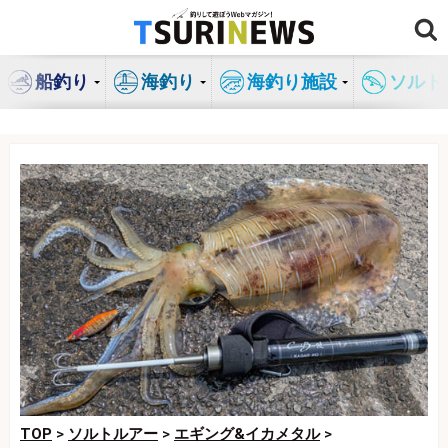
コ
ン
テ
船釣り
海釣り
海釣り施設
ソルト
ン
ツ
へ
ス
キ
ッ
プ
TOP
>
ソルトルアー
>
エギング&イカメタル
>