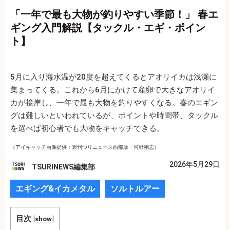
「一年で最も大物が釣りやすい季節！」 春エ
ギング入門解説【タックル・エギ・ポイン
ト】
5月に入り海水温が20度を超えてくるとアオリイカは浅瀬に
集まってくる。これから6月にかけて産卵で大きなアオリイ
カが接岸し、一年で最も大物を釣りやすくなる。春のエギン
グは難しいといわれているが、ポイントや時間帯、タックル
を選べば初心者でも大物をキャッチできる。
（アイキャッチ画像提供：週刊つりニュース西部版・河野剛志）
2026年5月29日
TSURINEWS編集部
エギング&イカメタル
ソルトルアー
目次
[
show
]