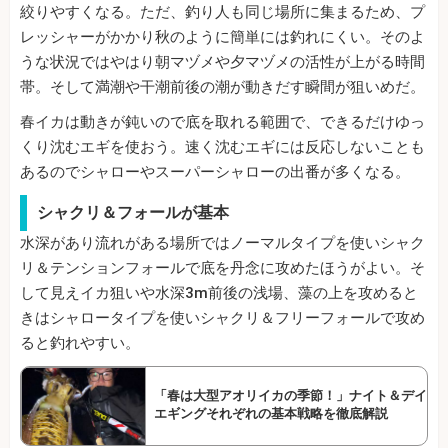
絞りやすくなる。ただ、釣り人も同じ場所に集まるため、プ
レッシャーがかかり秋のように簡単には釣れにくい。そのよ
うな状況ではやはり朝マヅメや夕マヅメの活性が上がる時間
帯。そして満潮や干潮前後の潮が動きだす瞬間が狙いめだ。
春イカは動きが鈍いので底を取れる範囲で、できるだけゆっ
くり沈むエギを使おう。速く沈むエギには反応しないことも
あるのでシャローやスーパーシャローの出番が多くなる。
シャクリ＆フォールが基本
水深があり流れがある場所ではノーマルタイプを使いシャク
リ＆テンションフォールで底を丹念に攻めたほうがよい。そ
して見えイカ狙いや水深3m前後の浅場、藻の上を攻めると
きはシャロータイプを使いシャクリ＆フリーフォールで攻め
ると釣れやすい。
「春は大型アオリイカの季節！」ナイト＆デイ
エギングそれぞれの基本戦略を徹底解説