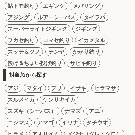
鮎トモ釣り
エギング
メバリング
アジング
ルアーシーバス
タイラバ
スーパーライトジギング
ジギング
フカセ釣り
コマセ釣り
イカメタル
スッテ＆ツノ
テンヤ
かかり釣り
投げ＆ちょい投げ釣り
サビキ釣り
対象魚から探す
アジ
マダイ
ブリ
イサキ
ヒラマサ
スルメイカ
ケンサキイカ
スズキ（シーバス）
ナマズ
アユ
ニジマス
アマゴ
イワナ
タチウオ
ヒラメ
アオリイカ
メジナ（グレ・クロ）