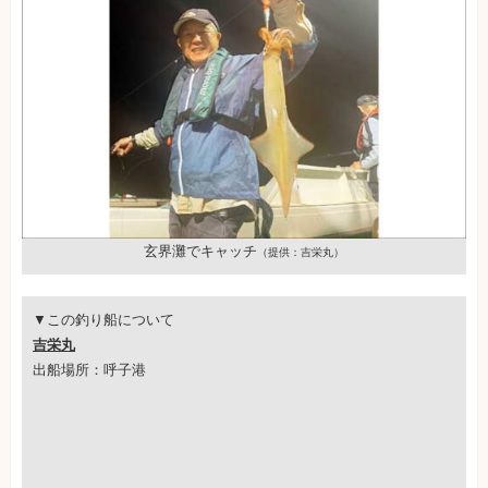
玄界灘でキャッチ
（提供：吉栄丸）
▼この釣り船について
吉栄丸
出船場所：呼子港