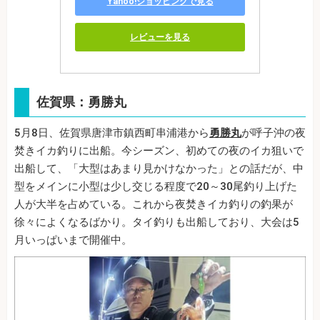
Yahoo!ショッピングで見る
レビューを見る
佐賀県：勇勝丸
5月8日、佐賀県唐津市鎮西町串浦港から
勇勝丸
が呼子沖の夜
焚きイカ釣りに出船。今シーズン、初めての夜のイカ狙いで
出船して、「大型はあまり見かけなかった」との話だが、中
型をメインに小型は少し交じる程度で20～30尾釣り上げた
人が大半を占めている。これから夜焚きイカ釣りの釣果が
徐々によくなるばかり。タイ釣りも出船しており、大会は5
月いっぱいまで開催中。