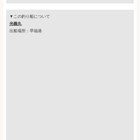
▼この釣り船について
光義丸
出船場所：早福港