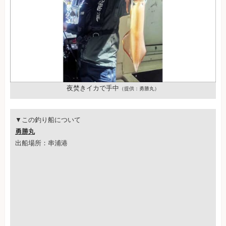
夜焚きイカで手中
（提供：勇勝丸）
▼この釣り船について
勇勝丸
出船場所：串浦港