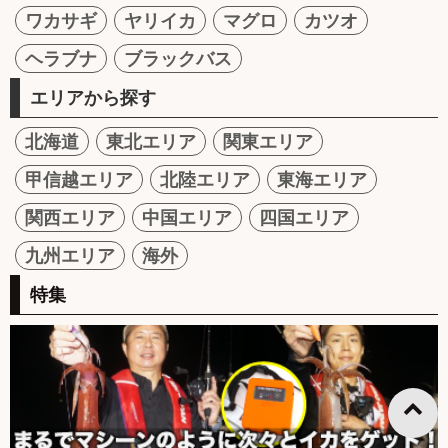
ワカサギ
ヤリイカ
マグロ
カツオ
ヘラブナ
ブラックバス
エリアから探す
北海道
東北エリア
関東エリア
甲信越エリア
北陸エリア
東海エリア
関西エリア
中国エリア
四国エリア
九州エリア
海外
特集