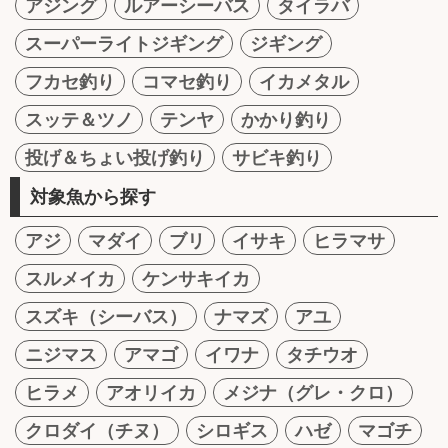
アジング
ルアーシーバス
タイラバ
スーパーライトジギング
ジギング
フカセ釣り
コマセ釣り
イカメタル
スッテ＆ツノ
テンヤ
かかり釣り
投げ＆ちょい投げ釣り
サビキ釣り
対象魚から探す
アジ
マダイ
ブリ
イサキ
ヒラマサ
スルメイカ
ケンサキイカ
スズキ（シーバス）
ナマズ
アユ
ニジマス
アマゴ
イワナ
タチウオ
ヒラメ
アオリイカ
メジナ（グレ・クロ）
クロダイ（チヌ）
シロギス
ハゼ
マゴチ