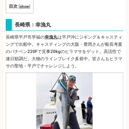
目次
[
show
]
長崎県：幸漁丸
長崎県平戸市早福の
幸漁丸
は平戸沖にジギング＆キャスティ
ングで出船中。キャスティングの大阪・豊岡さんが船長考案
のバナペン220Fで見事20kgのヒラマサをゲット。高活性で
連日順調だ。大物のラインブレイク多発中。皆さんもヒラマ
サの聖地・平戸でチャレンジしよう。