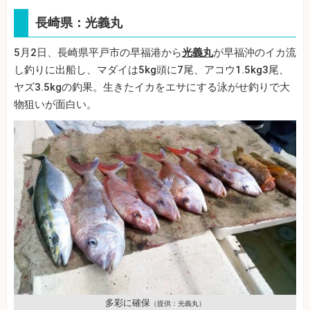
長崎県：光義丸
5月2日、長崎県平戸市の早福港から
光義丸
が早福沖のイカ流
し釣りに出船し、マダイは5kg頭に7尾、アコウ1.5kg3尾、
ヤズ3.5kgの釣果。生きたイカをエサにする泳がせ釣りで大
物狙いが面白い。
多彩に確保
（提供：光義丸）