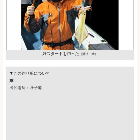
好スタートを切った
（提供：鯱）
▼この釣り船について
鯱
出船場所：呼子港