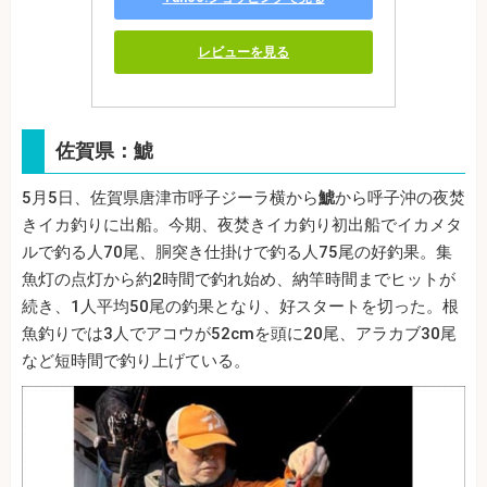
レビューを見る
佐賀県：鯱
5月5日、佐賀県唐津市呼子ジーラ横から
鯱
から呼子沖の夜焚
きイカ釣りに出船。今期、夜焚きイカ釣り初出船でイカメタ
ルで釣る人70尾、胴突き仕掛けで釣る人75尾の好釣果。集
魚灯の点灯から約2時間で釣れ始め、納竿時間までヒットが
続き、1人平均50尾の釣果となり、好スタートを切った。根
魚釣りでは3人でアコウが52cmを頭に20尾、アラカブ30尾
など短時間で釣り上げている。