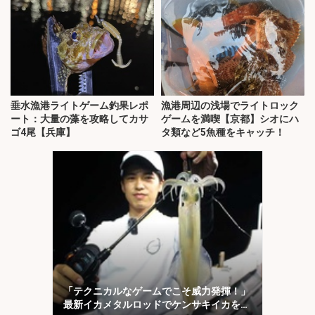
垂水漁港ライトゲーム釣果レポ
漁港周辺の浅場でライトロック
ート：大量の藻を攻略してカサ
ゲームを満喫【京都】シオにハ
ゴ4尾【兵庫】
タ類など5魚種をキャッチ！
「テクニカルなゲームでこそ威力発揮！」
最新イカメタルロッドでケンサキイカを攻