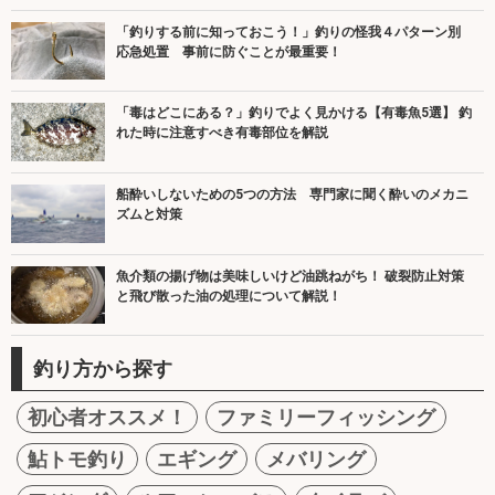
「釣りする前に知っておこう！」釣りの怪我４パターン別
応急処置 事前に防ぐことが最重要！
「毒はどこにある？」釣りでよく見かける【有毒魚5選】 釣
れた時に注意すべき有毒部位を解説
船酔いしないための5つの方法 専門家に聞く酔いのメカニ
ズムと対策
魚介類の揚げ物は美味しいけど油跳ねがち！ 破裂防止対策
と飛び散った油の処理について解説！
釣り方から探す
初心者オススメ！
ファミリーフィッシング
鮎トモ釣り
エギング
メバリング