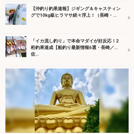
【沖釣り釣果速報】ジギング＆キャスティン
グで10kg級ヒラマサ続々浮上！（長崎・...
「イカ流し釣り」で本命マダイが好反応！2
桁釣果達成【船釣り最新情報6選・長崎／
佐...