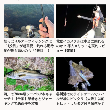
知・三重】
陸っぱりルアーフィッシングは
電動イカメタルは本当に釣れる
「1投目」が超重要 釣れる期待
のか？ 導入メリットを実釣レビ
度が最も高いのも「1投目」！
ュー【響灘】
河川で70cm級シーバス2本キャ
谷川港でのライトゲームでメバ
ッチ！【千葉】早巻きとジャー
ル登場にビックリ【大阪】以前
キングで悪条件を攻略
もヒットしたタグ付き個体か？