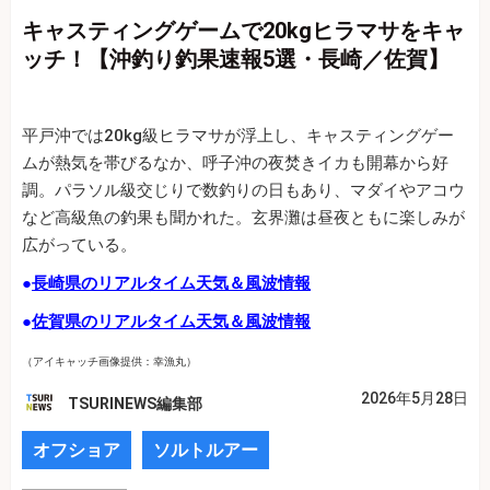
キャスティングゲームで20kgヒラマサをキャ
ッチ！【沖釣り釣果速報5選・長崎／佐賀】
平戸沖では20kg級ヒラマサが浮上し、キャスティングゲー
ムが熱気を帯びるなか、呼子沖の夜焚きイカも開幕から好
調。パラソル級交じりで数釣りの日もあり、マダイやアコウ
など高級魚の釣果も聞かれた。玄界灘は昼夜ともに楽しみが
広がっている。
●
長崎県のリアルタイム天気＆風波情報
●
佐賀県のリアルタイム天気＆風波情報
（アイキャッチ画像提供：幸漁丸）
2026年5月28日
TSURINEWS編集部
オフショア
ソルトルアー