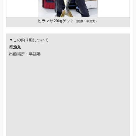
ヒラマサ20kgゲット
（提供：幸漁丸）
▼この釣り船について
幸漁丸
出船場所：早福港