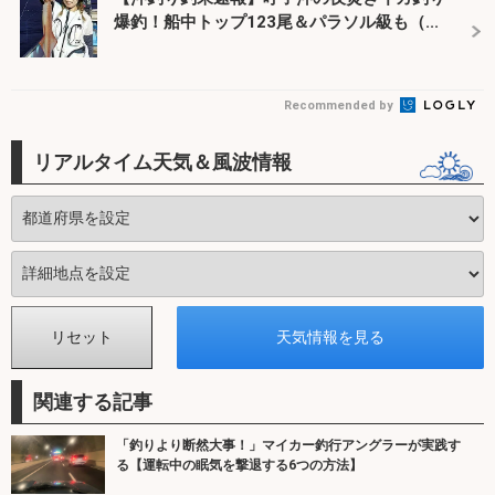
爆釣！船中トップ123尾＆パラソル級も（...
Recommended by
リアルタイム天気＆風波情報
関連する記事
「釣りより断然大事！」マイカー釣行アングラーが実践す
る【運転中の眠気を撃退する6つの方法】