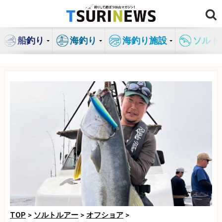
コ
ン
テ
船釣り
海釣り
海釣り施設
ソルト
ン
ツ
へ
ス
キ
ッ
プ
TOP
>
ソルトルアー
>
オフショア
>