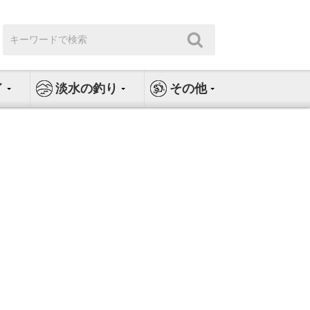
検
検
索:
索
イ
淡水の釣り
その他