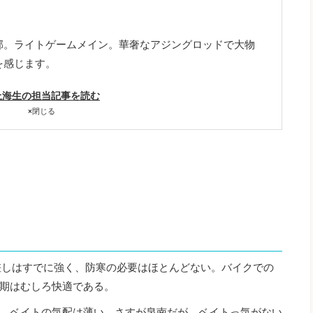
郊。ライトゲームメイン。華奢なアジングロッドで大物
を感じます。
上海生の担当記事を読む
×
閉じる
差しはすでに強く、防寒の必要はほとんどない。バイクでの
期はむしろ快適である。
、ベイトの気配は薄い。さすが泉南だが、ベイトっ気がない