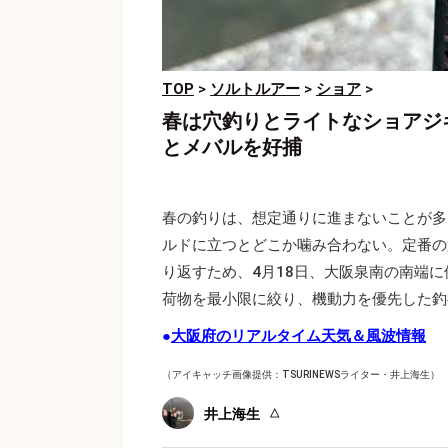
TOP
>
ソルトルアー
>
ショア
>
春は穴釣りとライトなショアジ
とメバルを好捕
春の釣りは、想定通りに進まないことが多
ルドに立つとどこか噛み合わない。定番の
り返すため、4月18日、大阪泉南の南端
荷物を最小限に絞り、機動力を優先した釣
●
大阪府のリアルタイム天気＆風波情報
（アイキャッチ画像提供：TSURINEWSライター・井上海生）
井上海生