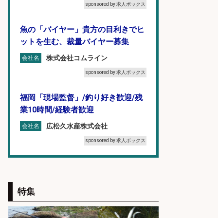
sponsored by 求人ボックス
魚の「バイヤー」貴方の目利きでヒ
ットを生む、裁量バイヤー募集
株式会社コムライン
会社名
sponsored by 求人ボックス
福岡「現場監督」/釣り好き歓迎/残
業10時間/経験者歓迎
広松久水産株式会社
会社名
sponsored by 求人ボックス
魚をさばける方必見「鮮魚部門スタ
ッフ」/3つの働き方が選べる
特集
株式会社旬
会社名
sponsored by 求人ボックス