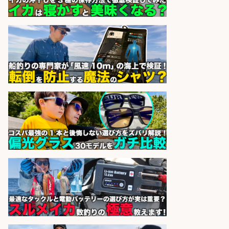
コンビニ/広島県/調理なし・軽作業
スタート お魚のパック詰め 品出し/
週4日から勤務OK/希望休が取得で
きる
株式会社ホットスタッフ五日市
会社名
sponsored by 求人ボックス
製造「組立・加工」/釣り具部品の
製造企業にてNC旋盤加工機の操作
日勤寮完備
フジアルテ株式会社
会社名
sponsored by 求人ボックス
さらに求人情報を見る