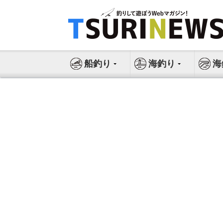
コ
ン
テ
ン
ツ
船釣り
海釣り
海
へ
ス
キ
ッ
プ