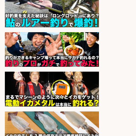
梱包・仕分け・検品/経験者時給
1600円 鮮魚コーナーでのお魚調理
西尾張部
マンパワーグループ株式会社
会社名
sponsored by 求人ボックス
魚の調理経験が活かせる「鮮魚加
工/食品工場スタッフ」
株式会社松屋フーズ
会社名
sponsored by 求人ボックス
大手釣り具メーカー 電動リールの機
械設計/NX/44万～
パーソル エクセル HRパートナ
会社名
ーズ株式会社
sponsored by 求人ボックス