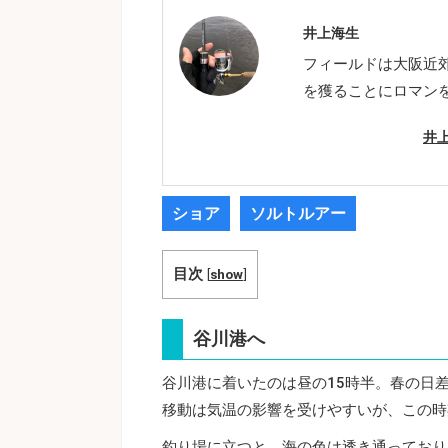
井上海生
フィールドは大阪近
を獲ることにロマン
井
ショア
ソルトルアー
目次
[
show
]
谷川港へ
谷川港に着いたのは昼の15時半。春の日
移動は気温の影響を受けやすいが、この時
釣り場に立つと、海の色は透き通っており