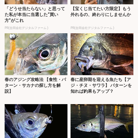
「どうせ当たらない」と思って
【宝くじ当てたい方限定】もう
た私が本当に当選した“買い
外れるの、終わりにしませんか
方”がこれ
PR(合同会社デジタルファーム )
PR(合同会社デジタルファーム )
春のアジング攻略法 【食性・パ
春に産卵期を迎える魚たち【ア
ターン・サカナの探し方を解
ジ・チヌ・サワラ】 パターンを
説】
知れば釣果もアップ？