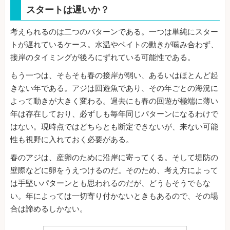
スタートは遅いか？
考えられるのは二つのパターンである。一つは単純にスター
トが遅れているケース。水温やベイトの動きが噛み合わず、
接岸のタイミングが後ろにずれている可能性である。
もう一つは、そもそも春の接岸が弱い、あるいはほとんど起
きない年である。アジは回遊魚であり、その年ごとの海況に
よって動きが大きく変わる。過去にも春の回遊が極端に薄い
年は存在しており、必ずしも毎年同じパターンになるわけで
はない。現時点ではどちらとも断定できないが、来ない可能
性も視野に入れておく必要がある。
春のアジは、産卵のために沿岸に寄ってくる。そして堤防の
壁際などに卵をうえつけるのだ。そのため、考え方によって
は手堅いパターンとも思われるのだが、どうもそうでもな
い。年によっては一切寄り付かないときもあるので、その場
合は諦めるしかない。