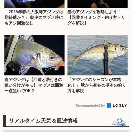
「2025年春の大阪湾アジングは
春のアジングを攻略しよう！
期待薄か？」 朝夕のマヅメ時に
【回遊タイミング・釣り方・リ
もアジ回遊なし
グを解説】
春アジングは【回遊と居付きの
「アジングのシーズンが本格
狙い分けがキモ】 マヅメは回遊
化！」 秋から初冬の基本の釣り
一点狙いでOK？
方を解説
Recommended by
リアルタイム天気＆風波情報