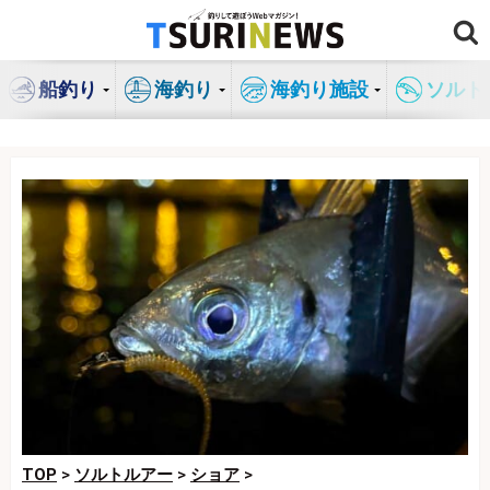
コ
ン
テ
船釣り
海釣り
海釣り施設
ソルト
ン
ツ
へ
ス
キ
ッ
プ
TOP
>
ソルトルアー
>
ショア
>