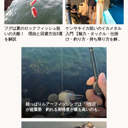
フグは夏のロックフィッシュ狙
ケンサキイカ狙いのイカメタル
いの大敵！ 理由と回避方法3選
入門 【魅力・タックル・仕掛
を解説
け・釣り方・持ち帰り方を解
説】
陸っぱりルアーフィッシングは「1投目」
が超重要 釣れる期待度が最も高いのも
「1投目」！