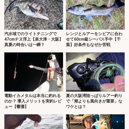
汽水域でのライトチニングで
レンジとルアーをシビアに合わ
47cmチヌ浮上【泉大津・大阪】
せて60cm級シーバス手中【千
真夏の時合いは一瞬？
葉】好条件もなぜか苦戦
電動イカメタルは本当に釣れる
夏の大阪湾陸っぱりルアー釣り
のか？ 導入メリットを実釣レビ
で「潮よりも風向きが重要」な
ュー【響灘】
ワケとは？