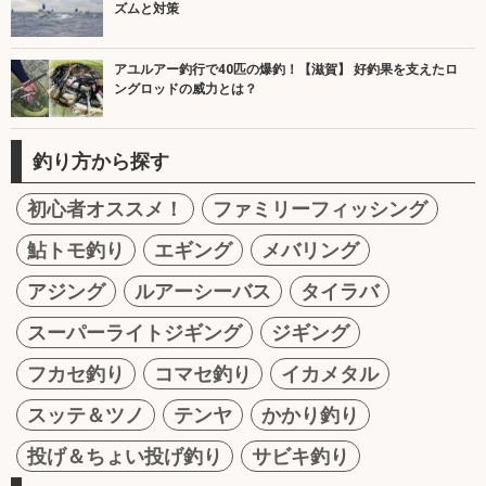
ズムと対策
アユルアー釣行で40匹の爆釣！【滋賀】 好釣果を支えたロ
ングロッドの威力とは？
釣り方から探す
初心者オススメ！
ファミリーフィッシング
鮎トモ釣り
エギング
メバリング
アジング
ルアーシーバス
タイラバ
スーパーライトジギング
ジギング
フカセ釣り
コマセ釣り
イカメタル
スッテ＆ツノ
テンヤ
かかり釣り
投げ＆ちょい投げ釣り
サビキ釣り