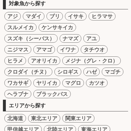
対象魚から探す
アジ
マダイ
ブリ
イサキ
ヒラマサ
スルメイカ
ケンサキイカ
スズキ（シーバス）
ナマズ
アユ
ニジマス
アマゴ
イワナ
タチウオ
ヒラメ
アオリイカ
メジナ（グレ・クロ）
クロダイ（チヌ）
シロギス
ハゼ
マゴチ
ワカサギ
ヤリイカ
マグロ
カツオ
ヘラブナ
ブラックバス
エリアから探す
北海道
東北エリア
関東エリア
甲信越エリア
北陸エリア
東海エリア