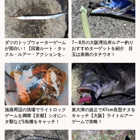
ダツのトップウォーターゲーム
7～8月の大阪湾沿岸ルアー釣り
が面白い！【回遊ルート・タッ
おすすめターゲットを紹介 目
クル・ルアー・アクションを解
玉は泉南のタチウオ！
説】
漁港周辺の浅場でライトロック
泉大津の波止で47cm良型チヌを
ゲームを満喫【京都】シオにハ
キャッチ【大阪】ライトルアー
タ類など5魚種をキャッチ！
ゲームで攻略！