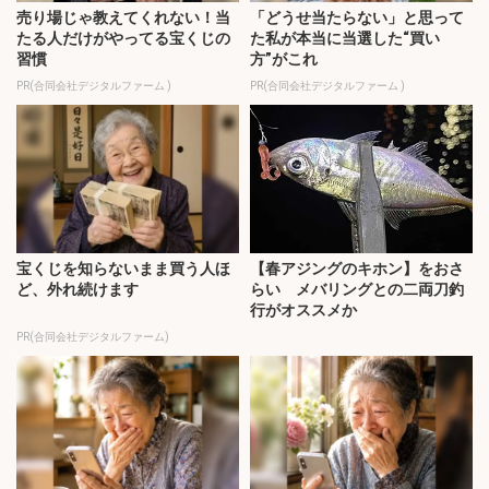
売り場じゃ教えてくれない！当
「どうせ当たらない」と思って
たる人だけがやってる宝くじの
た私が本当に当選した“買い
習慣
方”がこれ
PR(合同会社デジタルファーム )
PR(合同会社デジタルファーム )
宝くじを知らないまま買う人ほ
【春アジングのキホン】をおさ
ど、外れ続けます
らい メバリングとの二両刀釣
行がオススメか
PR(合同会社デジタルファーム)