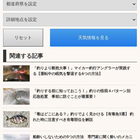
関連する記事
「釣りより断然大事！」マイカー釣行アングラーが実践す
る【運転中の眠気を撃退する6つの方法】
「釣りする前に知っておこう！」釣りの怪我４パターン別
応急処置 事前に防ぐことが最重要！
「毒はどこにある？」釣りでよく見かける【有毒魚5選】 釣
れた時に注意すべき有毒部位を解説
船酔いしないための5つの方法 専門家に聞く酔いのメカニ