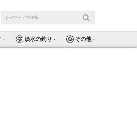
検
検
索:
索
イ
淡水の釣り
その他