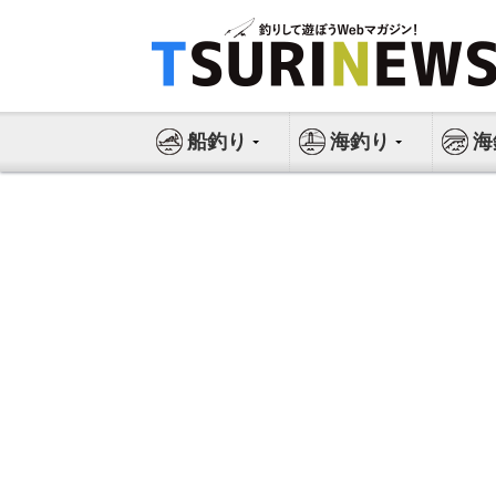
コ
ン
テ
ン
ツ
船釣り
海釣り
海
へ
ス
キ
ッ
プ