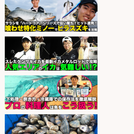
株式会社ホットスタッフ五日市
会社名
sponsored by 求人ボックス
フィッシング用品の「製品開発設
計」
メガバス株式会社
会社名
sponsored by 求人ボックス
さらに求人情報を見る