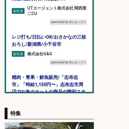
UTエージェント株式会社 関西第
会社名
二CU
sponsored by 求人ボックス
レジ打ち/日払いOK/おさかなの三枚
おろし/新潟県/小千谷市
株式会社G&G
会社名
sponsored by 求人ボックス
精肉・青果・鮮魚販売/「志布志
市」「時給1,150円〜」志布志市周
辺でお魚のカットや商品の陳列スタ
ッフ/未経験歓迎×残業少なめ×車通
勤OK/鹿児島県/志布志市
特集
株式会社ホットスタッフ鹿児島
会社名
sponsored by 求人ボックス