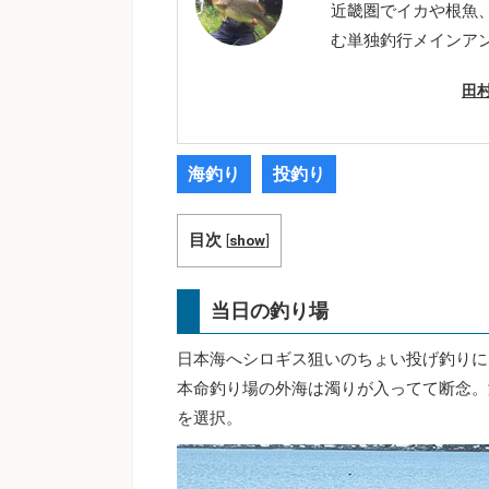
近畿圏でイカや根魚
む単独釣行メインア
田
海釣り
投釣り
目次
[
show
]
当日の釣り場
日本海へシロギス狙いのちょい投げ釣りに
本命釣り場の外海は濁りが入ってて断念。
を選択。