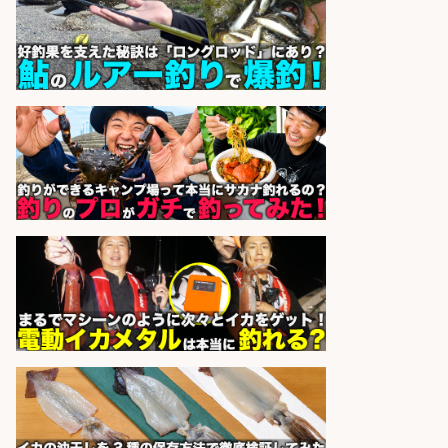
営業事務/「大津市」釣り具メーカ
ーの物流事務・営業アシスタント/
小野駅から徒歩6分/「時給1,300
円」/大型連休あり×残業なし×土日
祝休み/滋賀県
株式会社ホットスタッフ滋賀
会社名
sponsored by 求人ボックス
福岡「現場監督」/釣り好き歓迎/残
業10時間/経験者歓迎
広松久水産株式会社
会社名
sponsored by 求人ボックス
精肉・青果・鮮魚販売/「志布志
市」「時給1,150円〜」志布志市で
お魚のカットや商品の陳列業務/時