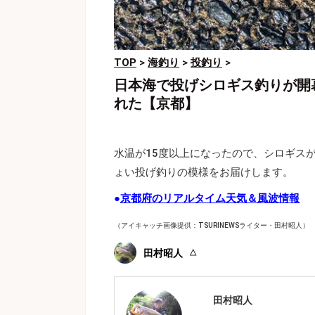
TOP
>
海釣り
>
投釣り
>
日本海で投げシロギス釣りが開幕
れた【京都】
水温が15度以上になったので、シロギス
ょい投げ釣りの模様をお届けします。
●
京都府のリアルタイム天気＆風波情報
（アイキャッチ画像提供：TSURINEWSライター・田村昭人）
田村昭人
田村昭人