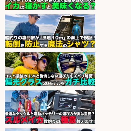
間選べる×未経験歓迎×残業少なめ/
鹿児島県/志布志市
株式会社ホットスタッフ鹿児島
会社名
sponsored by 求人ボックス
精肉・青果・鮮魚販売/「志布志
市」お魚のカットや商品の陳列スタ
ッフ/志布志市/「時給1,150円〜」/
未経験歓迎×残業少なめ×車通勤OK/
鹿児島県
株式会社ホットスタッフ鹿児島
会社名
sponsored by 求人ボックス
コンビニ/広島県/調理なし・軽作業
スタート お魚のパック詰め 品出し/
週4日から勤務OK/希望休が取得で
きる