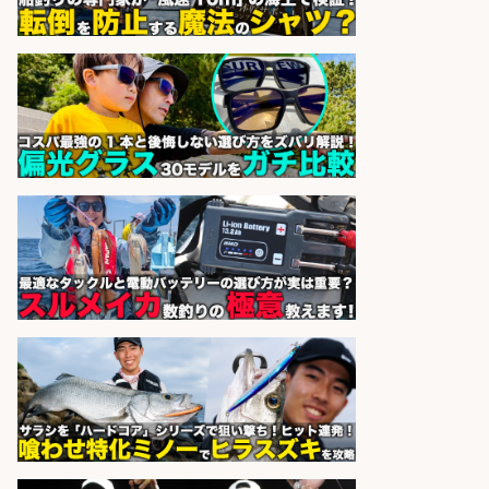
sponsored by 求人ボックス
釣り具のかんたん軽作業/高収入/交
通費支給/制服貸与/正社員登用あり
株式会社REnista
会社名
sponsored by 求人ボックス
釣り具などの出荷作業
UTエージェント株式会社
会社名
sponsored by 求人ボックス
さらに求人情報を見る