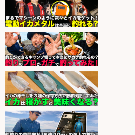
sponsored by 求人ボックス
フィッシング用品の「製品開発設
計」
メガバス株式会社
会社名
sponsored by 求人ボックス
福岡/未経験歓迎「ルート営業」/釣
り好き歓迎/インセンティブ
広松久水産株式会社
会社名
sponsored by 求人ボックス
倉庫での釣り用品の軽作業スタッ
フ/未経験歓迎/交通費支給/制服貸
与/正社員登用あり
株式会社REnista
会社名