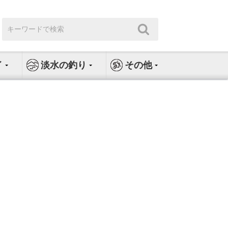
検
検
索:
索
イ
淡水の釣り
その他