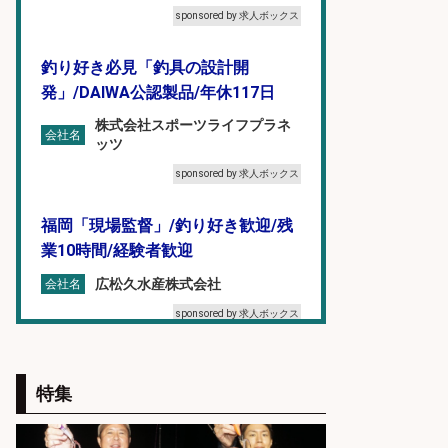
sponsored by 求人ボックス
釣り好き必見「釣具の設計開
発」/DAIWA公認製品/年休117日
株式会社スポーツライフプラネ
会社名
ッツ
sponsored by 求人ボックス
福岡「現場監督」/釣り好き歓迎/残
業10時間/経験者歓迎
広松久水産株式会社
会社名
sponsored by 求人ボックス
釣り好きを活かす「法人営業」/提
案型ルート営業/直行直帰OK
特集
株式会社スポーツライフプラネ
会社名
ッツ