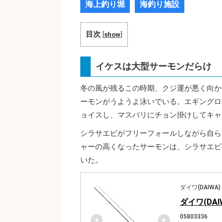
海上釣り堀
海釣り施設
目次
[
show
]
イケスは大型サーモンだらけ
冬の風が残るこの時期、クジ運が悪く向か
ーモンがうようよ泳いでいる。エギングロ
ョイスし、マスバリにチョン掛けしてキャ
シラサエビがフリーフォールしながら自ら
ャーの高くなったサーモンは、シラサエビ
いた。
ダイワ(DAIWA)
ダイワ(DAI
05803336