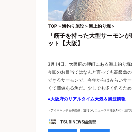
TOP
>
海釣り施設
>
海上釣り堀
>
「筋子を持った大型サーモンが
ット【大阪】
3月14日、大阪府の岬町にある海上釣り
今回のお目当てはなんと言っても高級魚の
できるサーモンで、今年からはみらいサー
くて価値ある魚だ。少しでも多く釣るため
●
大阪府のリアルタイム天気＆風波情報
（アイキャッチ画像提供：週刊つりニュース中部版APC・三門
TSURINEWS編集部