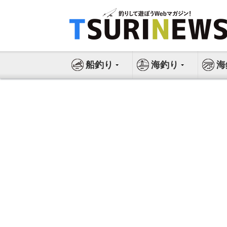
コ
ン
テ
ン
ツ
船釣り
海釣り
海
へ
ス
キ
ッ
プ