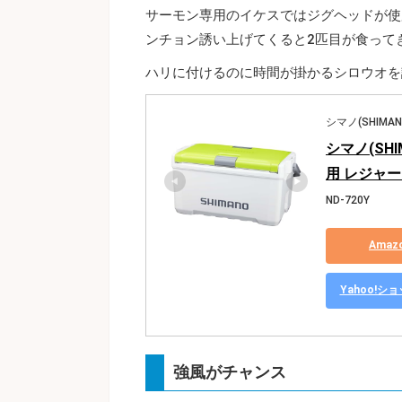
サーモン専用のイケスではジグヘッドが使
ンチョン誘い上げてくると2匹目が食って
ハリに付けるのに時間が掛かるシロウオを
シマノ(SHIMAN
シマノ(SHI
用 レジャー
ND-720Y
Ama
Yahoo!
強風がチャンス