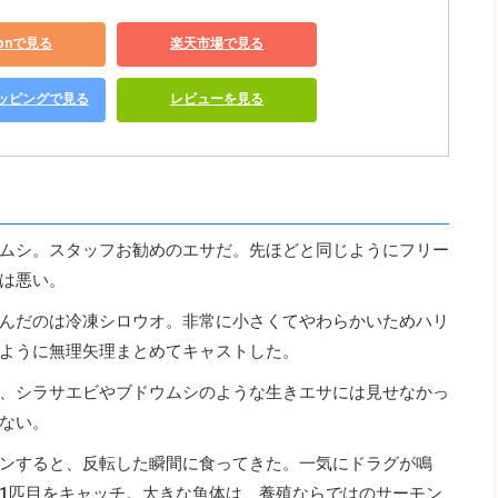
zonで見る
楽天市場で見る
ショッピングで見る
レビューを見る
ムシ。スタッフお勧めのエサだ。先ほどと同じようにフリー
は悪い。
んだのは冷凍シロウオ。非常に小さくてやわらかいためハリ
ように無理矢理まとめてキャストした。
、シラサエビやブドウムシのような生きエサには見せなかっ
ない。
ンすると、反転した瞬間に食ってきた。一気にドラグが鳴
1匹目をキャッチ。大きな魚体は、養殖ならではのサーモン