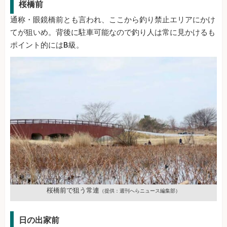
桜橋前
通称・眼鏡橋前とも言われ、ここから釣り禁止エリアにかけ
てが狙いめ。背後に駐車可能なので釣り人は常に見かけるも
ポイント的にはB級。
桜橋前で狙う常連
（提供：週刊へらニュース編集部）
日の出家前