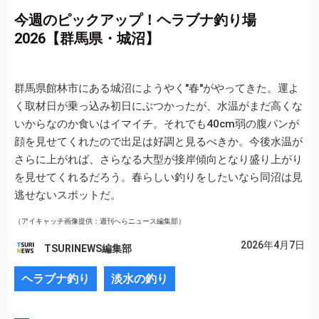
今週のピックアップ！ヘラブナ釣り場
2026【群馬県・城沼】
群馬県館林市にある城沼にようやく"春"がやってきた。運よ
く取材日が乗っ込み初日にぶつかったが、水温がまだ高くな
いからなのか食いはイマイチ。それでも40cm弱の腹パンが
顔を見せてくれたので出足は好調と見るべきか。今後水温が
さらに上がれば、さらなる大型が接岸傾向となり盛り上がり
を見せてくれるだろう。春らしい釣りをしたいなら同沼は見
逃せないスポットだ。
（アイキャッチ画像提供：週刊へらニュース編集部）
2026年4月7日
TSURINEWS編集部
ヘラブナ釣り
淡水の釣り