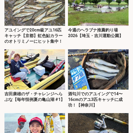
アユイングで20cm級アユ16匹
今週のヘラブナ推薦釣り場
キャッチ【京都】虹色鮎カラー
2026【埼玉・吉川運動公園】
のオトリミノーにヒット集中！
吉田康雄のザ・チャレンジへら
酒匂川でのアユイングで14〜
ぶな【毎年恒例夏の亀山湖 #1】
16cmのアユ3匹キャッチに成
功！【神奈川】