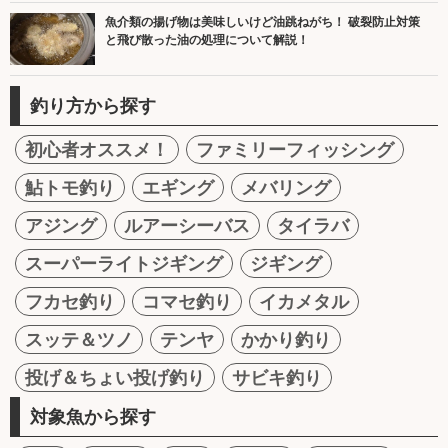
魚介類の揚げ物は美味しいけど油跳ねがち！ 破裂防止対策
と飛び散った油の処理について解説！
釣り方から探す
初心者オススメ！
ファミリーフィッシング
鮎トモ釣り
エギング
メバリング
アジング
ルアーシーバス
タイラバ
スーパーライトジギング
ジギング
フカセ釣り
コマセ釣り
イカメタル
スッテ＆ツノ
テンヤ
かかり釣り
投げ＆ちょい投げ釣り
サビキ釣り
対象魚から探す