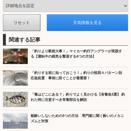
関連する記事
「釣りより断然大事！」マイカー釣行アングラーが実践す
る【運転中の眠気を撃退する6つの方法】
「釣りする前に知っておこう！」釣りの怪我４パターン別
応急処置 事前に防ぐことが最重要！
「毒はどこにある？」釣りでよく見かける【有毒魚5選】 釣
れた時に注意すべき有毒部位を解説
船酔いしないための5つの方法 専門家に聞く酔いのメカニ
ズムと対策