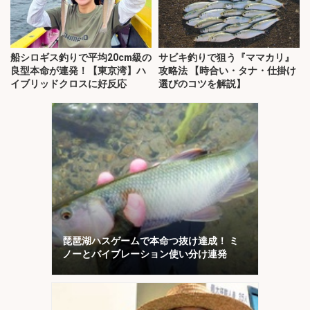
船シロギス釣りで平均20cm級の
サビキ釣りで狙う『ママカリ』
良型本命が連発！【東京湾】ハ
攻略法 【時合い・タナ・仕掛け
イブリッドクロスに好反応
選びのコツを解説】
琵琶湖ハスゲームで本命つ抜け達成！ ミ
ノーとバイブレーション使い分け連発