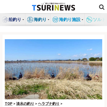
コ
ン
テ
船釣り
海釣り
海釣り施設
ソルト
ン
ツ
へ
ス
キ
ッ
プ
TOP
>
淡水の釣り
>
ヘラブナ釣り
>