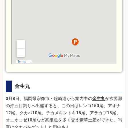
金生丸
3月8日、福岡県宗像市・鐘崎港から案内中の
金生丸
が玄界灘
の沖五目釣りへ出船すると、この日はレンコ150尾、アオナ
12尾、タカバ10尾、チカメキントキ15尾、アラカブ15尾、
オニオコゼ10尾など高級魚を多く交え豪華土産ができた。写
真はタカバをゲットした田中さん。