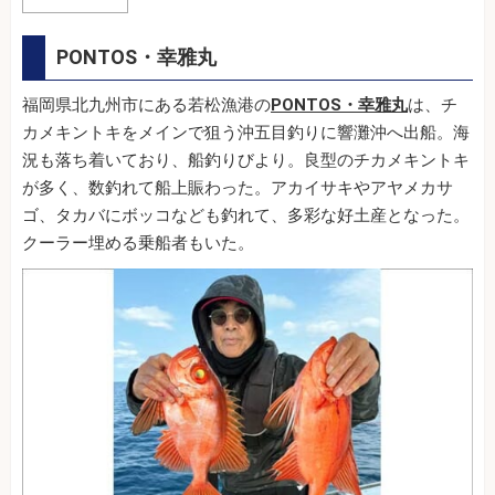
PONTOS・幸雅丸
福岡県北九州市にある若松漁港の
PONTOS・幸雅丸
は、チ
カメキントキをメインで狙う沖五目釣りに響灘沖へ出船。海
況も落ち着いており、船釣りびより。良型のチカメキントキ
が多く、数釣れて船上賑わった。アカイサキやアヤメカサ
ゴ、タカバにボッコなども釣れて、多彩な好土産となった。
クーラー埋める乗船者もいた。