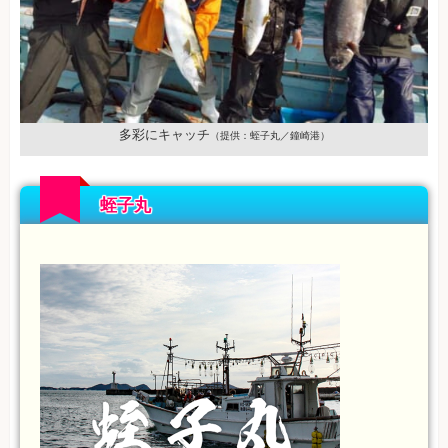
多彩にキャッチ
（提供：蛭子丸／鐘崎港）
蛭子丸