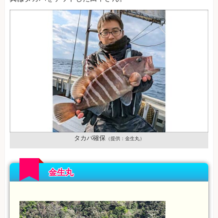
タカバ確保
（提供：金生丸）
金生丸