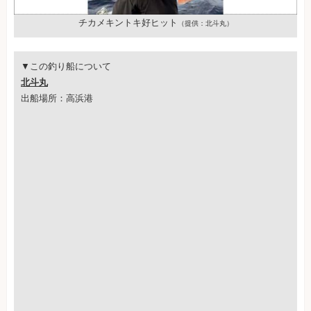
チカメキントキ好ヒット
（提供：北斗丸）
▼この釣り船について
北斗丸
出船場所：高浜港