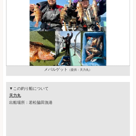
メバルゲット
（提供：天力丸）
▼この釣り船について
天力丸
出船場所：若松脇田漁港