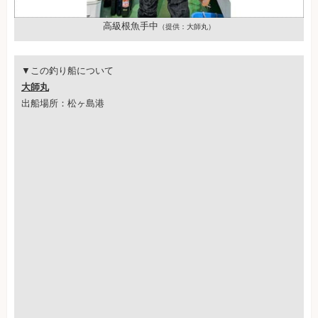
高級根魚手中
（提供：大師丸）
▼この釣り船について
大師丸
出船場所：松ヶ島港