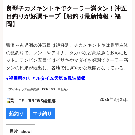
良型チカメキントキでクーラー満タン！沖五
目釣りが好調キープ【船釣り最新情報・福
岡】
響灘～玄界灘の沖五目は絶好調。チカメキントキは良型主体
の数釣りで、レンコやアオナ、タカバなど高級魚も多彩にヒ
ット。テンビン五目ではイサキやマダイも好調でクーラー満
タンの釣果が続出し、各地でにぎやかな展開となっている。
●
福岡県のリアルタイム天気＆風波情報
（アイキャッチ画像提供：PONTOS・幸雅丸）
2026年3月22日
TSURINEWS編集部
船釣り
エサ釣り
目次
[
show
]