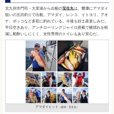
北九州市門司・大里港から出船の
宝生丸
は、響灘にアマダイ
狙いの五目釣りで出船。アマダイ、レンコ、イトヨリ、アオ
ナ、ボッコなど多彩に釣れている。今後も好土産楽しみだ。
平日空きあり。アンチローリングジャイロ搭載で横揺れを軽
減し船酔いしにくく、女性専用のトイレもあり安心だ。
アマダイヒット
（提供：宝生丸）