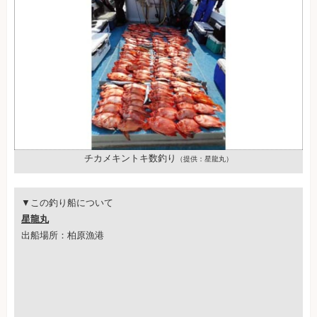
チカメキントキ数釣り
（提供：星龍丸）
▼この釣り船について
星龍丸
出船場所：柏原漁港