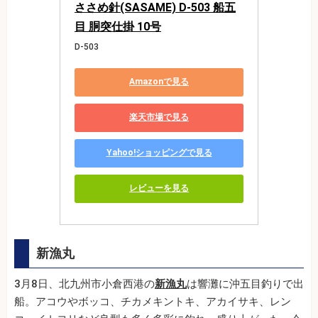
ささめ針(SASAME) D-503 船五
目 胴突仕掛 10号
D-503
Amazonで見る
楽天市場で見る
Yahoo!ショッピングで見る
レビューを見る
新漁丸
3月8日、北九州市小倉西港の
新漁丸
は響灘に沖五目釣りで出
船。アコウやボッコ、チカメキントキ、アカイサキ、レン