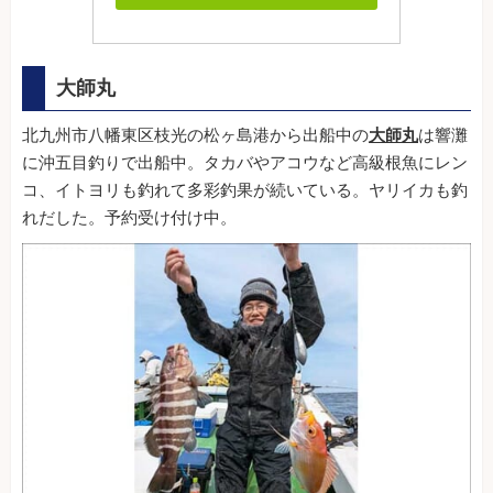
大師丸
北九州市八幡東区枝光の松ヶ島港から出船中の
大師丸
は響灘
に沖五目釣りで出船中。タカバやアコウなど高級根魚にレン
コ、イトヨリも釣れて多彩釣果が続いている。ヤリイカも釣
れだした。予約受け付け中。