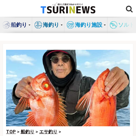
コ
ン
テ
船釣り
海釣り
海釣り施設
ソルト
ン
ツ
へ
ス
キ
ッ
プ
TOP
>
船釣り
>
エサ釣り
>