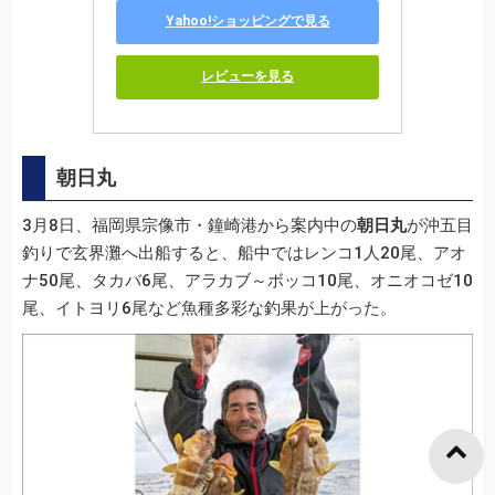
Yahoo!ショッピングで見る
レビューを見る
朝日丸
3月8日、福岡県宗像市・鐘崎港から案内中の
朝日丸
が沖五目
釣りで玄界灘へ出船すると、船中ではレンコ1人20尾、アオ
ナ50尾、タカバ6尾、アラカブ～ボッコ10尾、オニオコゼ10
尾、イトヨリ6尾など魚種多彩な釣果が上がった。