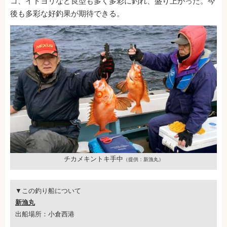
コ、イトヨリなど良型も多く多彩に釣れ、盛り上がった。今
後も多彩な好釣果が期待できる。
チカメキントキ手中
（提供：新漁丸）
▼この釣り船について
新漁丸
出船場所：小倉西港