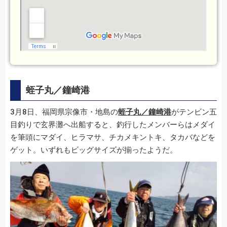
蛭子丸／鐘崎港
3月8日、福岡県宗像市・地島の
蛭子丸／鐘崎港
がテンビン五
目釣りで玄界灘へ出船すると、釣行したメンバーらはメダイ
を筆頭にマダイ、ヒラマサ、チカメキントキ、タカバなどを
ゲット。いずれもビッグサイズが揃ったようだ。