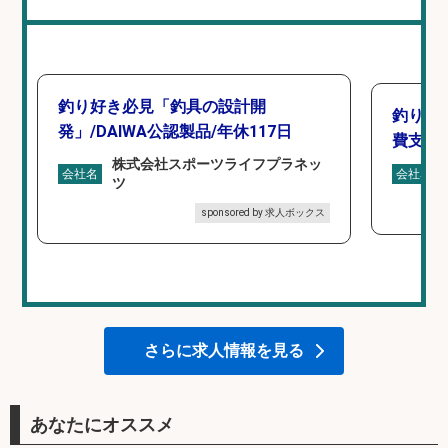
釣り好き必見「釣具の設計開
釣り具
発」/DAIWA公認製品/年休117日
費支給
株式会社スポーツライフプラネッ
会社名
会社名
ツ
sponsored by 求人ボックス
さらに求人情報を見る
あなたにオススメ