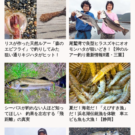
リスが作った天然ルアー「森の
尾鷲湾で良型ヒラスズキにオオ
エビフライ」で釣りしてみた
モンハタが狙いどき！【沖のル
狙い通りキジハタがヒット！
アー釣り最新情報8選・三重】
シーバスが釣れない人ほど知っ
夏だ！海老だ！「えびすき漁」
てほしい 釣果を左右する「飛
だ！浜名湖伝統漁を体験 車エ
距離」の真実
ビも魚も大漁！【静岡】