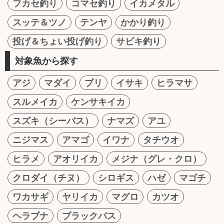
フカセ釣り
コマセ釣り
イカメタル
スッテ＆ツノ
テンヤ
かかり釣り
投げ＆ちょい投げ釣り
サビキ釣り
対象魚から探す
アジ
マダイ
ブリ
イサキ
ヒラマサ
スルメイカ
ケンサキイカ
スズキ（シーバス）
ナマズ
アユ
ニジマス
アマゴ
イワナ
タチウオ
ヒラメ
アオリイカ
メジナ（グレ・クロ）
クロダイ（チヌ）
シロギス
ハゼ
マゴチ
ワカサギ
ヤリイカ
マグロ
カツオ
ヘラブナ
ブラックバス