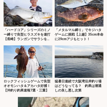
「ハードコア」シリーズのミノ
「メタルマル縛り」でキジハタ
ー縛りで良型ヒラスズキを連打
ゲームに挑戦【上越】35cm本命
【長崎】ランガンでサラシを攻
に29cmアジもヒット！
略！
ロックフィッシュゲームで良型
猛暑日連続で大阪湾沿岸釣り場
オオモンハタ＆アカハタ好捕！
はどうなってる？ 釣果は潮通
【沖釣り釣果速報7選・三重】
しの良し悪し次第