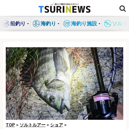
コ
ン
テ
船釣り
海釣り
海釣り施設
ソルト
ン
ツ
へ
ス
キ
ッ
プ
TOP
>
ソルトルアー
>
ショア
>