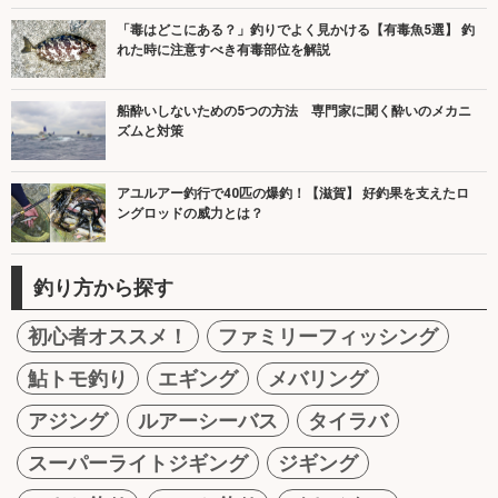
「毒はどこにある？」釣りでよく見かける【有毒魚5選】 釣
れた時に注意すべき有毒部位を解説
船酔いしないための5つの方法 専門家に聞く酔いのメカニ
ズムと対策
アユルアー釣行で40匹の爆釣！【滋賀】 好釣果を支えたロ
ングロッドの威力とは？
釣り方から探す
初心者オススメ！
ファミリーフィッシング
鮎トモ釣り
エギング
メバリング
アジング
ルアーシーバス
タイラバ
スーパーライトジギング
ジギング