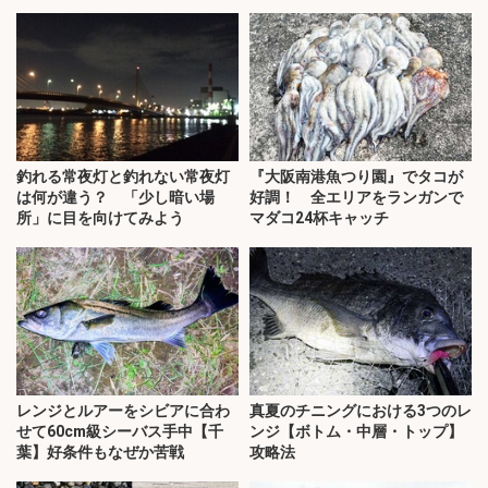
釣れる常夜灯と釣れない常夜灯
『大阪南港魚つり園』でタコが
は何が違う？ 「少し暗い場
好調！ 全エリアをランガンで
所」に目を向けてみよう
マダコ24杯キャッチ
レンジとルアーをシビアに合わ
真夏のチニングにおける3つのレ
せて60cm級シーバス手中【千
ンジ【ボトム・中層・トップ】
葉】好条件もなぜか苦戦
攻略法