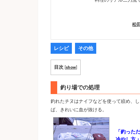
松
レシピ
その他
目次
[
show
]
釣り場での処理
釣れたチヌはナイフなどを使って絞め、し
ば、きれいに血が抜ける。
「釣っただ
冷やし方