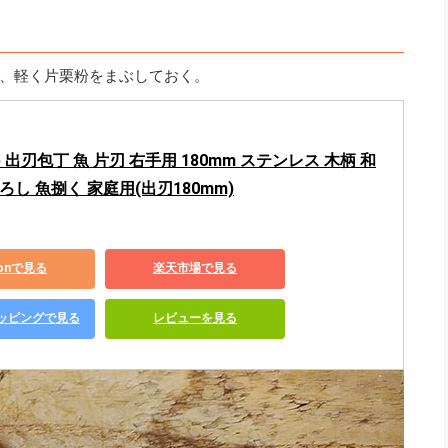
、軽く片栗粉をまぶしておく。
op 出刃包丁 魚 片刃 右手用 180mm ステンレス 木柄 和
ろし 魚捌く 家庭用(出刃180mm)
zonで見る
楽天市場で見る
ショッピングで見る
レビューを見る