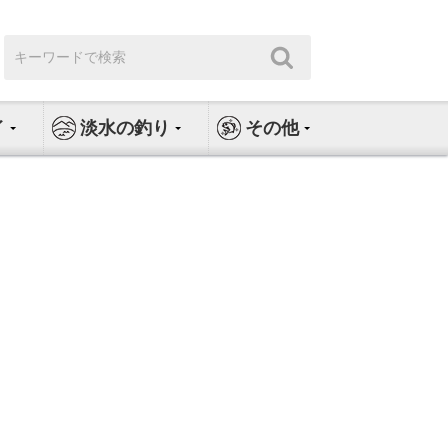
検
検
索:
索
イ
淡水の釣り
その他