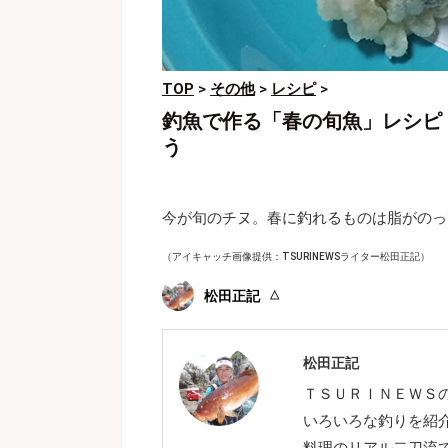
TOP
>
その他
>
レシピ
>
釣魚で作る「春の旬魚」レシピ
う
今が旬のチヌ。春に釣れるものは脂がのっ
（アイキャッチ画像提供：TSURINEWSライター松田正記）
松田正記
松田正記
ＴＳＵＲＩＮＥＷＳ
いろいろな釣りを紹
料理のリアル二刀流