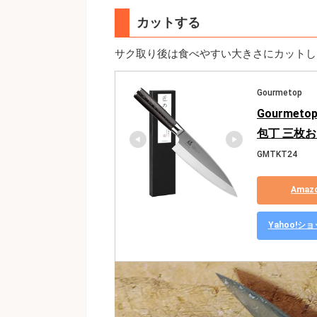
カットする
サク取り後は食べやすい大きさにカットし
Gourmetop
Gourmet
包丁 三枚お
GMTKT24
Ama
Yahoo!