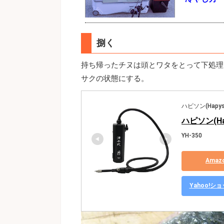
捌く
持ち帰ったチヌは頭とワタをとって下処理
サクの状態にする。
ハピソン(Hapys
ハピソン(Ha
YH-350
Ama
Yahoo!