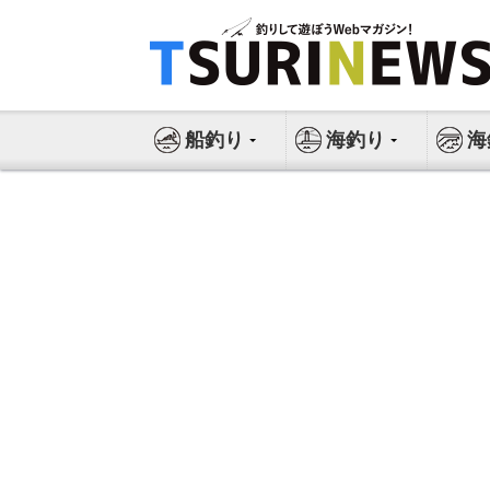
コ
ン
テ
ン
ツ
船釣り
海釣り
海
へ
ス
キ
ッ
プ