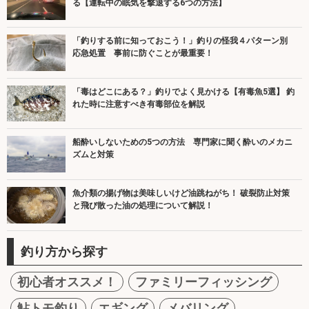
る【運転中の眠気を撃退する6つの方法】
「釣りする前に知っておこう！」釣りの怪我４パターン別
応急処置 事前に防ぐことが最重要！
「毒はどこにある？」釣りでよく見かける【有毒魚5選】 釣
れた時に注意すべき有毒部位を解説
船酔いしないための5つの方法 専門家に聞く酔いのメカニ
ズムと対策
魚介類の揚げ物は美味しいけど油跳ねがち！ 破裂防止対策
と飛び散った油の処理について解説！
釣り方から探す
初心者オススメ！
ファミリーフィッシング
鮎トモ釣り
エギング
メバリング