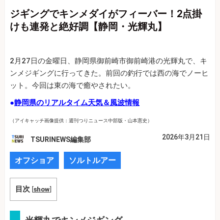
ジギングでキンメダイがフィーバー！2点掛
けも連発と絶好調【静岡・光輝丸】
2月27日の金曜日、静岡県御前崎市御前崎港の光輝丸で、キ
ンメジギングに行ってきた。前回の釣行では西の海でノーヒ
ット。今回は東の海で癒やされたい。
●
静岡県のリアルタイム天気＆風波情報
（アイキャッチ画像提供：週刊つりニュース中部版・山本憲史）
2026年3月21日
TSURINEWS編集部
オフショア
ソルトルアー
目次
[
show
]