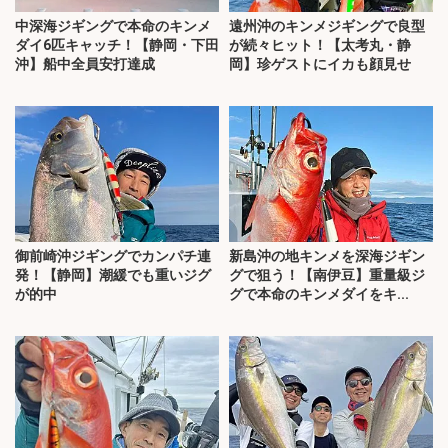
中深海ジギングで本命のキンメ
遠州沖のキンメジギングで良型
ダイ6匹キャッチ！【静岡・下田
が続々ヒット！【太考丸・静
沖】船中全員安打達成
岡】珍ゲストにイカも顔見せ
御前崎沖ジギングでカンパチ連
新島沖の地キンメを深海ジギン
発！【静岡】潮緩でも重いジグ
グで狙う！【南伊豆】重量級ジ
が的中
グで本命のキンメダイをキ...