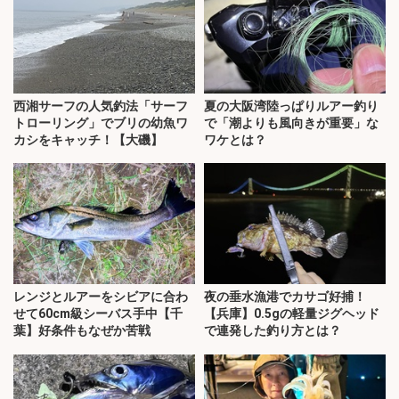
西湘サーフの人気釣法「サーフ
夏の大阪湾陸っぱりルアー釣り
トローリング」でブリの幼魚ワ
で「潮よりも風向きが重要」な
カシをキャッチ！【大磯】
ワケとは？
レンジとルアーをシビアに合わ
夜の垂水漁港でカサゴ好捕！
せて60cm級シーバス手中【千
【兵庫】0.5gの軽量ジグヘッド
葉】好条件もなぜか苦戦
で連発した釣り方とは？