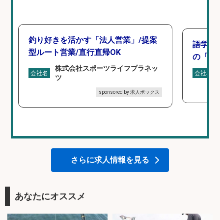
釣り好きを活かす「法人営業」/提案
語学力
型ルート営業/直行直帰OK
の「海外
株式会社スポーツライフプラネッ
会社名
会社名
ツ
sponsored by 求人ボックス
さらに求人情報を見る
あなたにオススメ