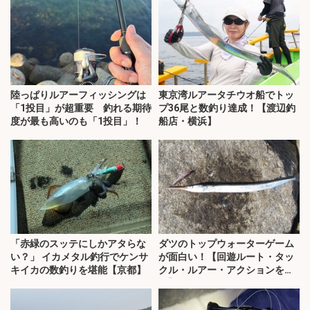
陸っぱりルアーフィッシングは
東京湾ルアータチウオ船でトッ
「1投目」が超重要 釣れる期待
プ36尾と数釣り達成！【渡辺釣
度が最も高いのも「1投目」！
船店・横浜】
「赤緑のスッテにしかアタらな
ダツのトップウォーターゲーム
い？」 イカメタル釣行でケンサ
が面白い！【回遊ルート・タッ
キイカの数釣りを堪能【京都】
クル・ルアー・アクションを解
説】