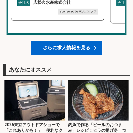
広松久水産株式会社
会社名
会社名
sponsored by 求人ボックス
さらに求人情報を見る
あなたにオススメ
2026東京アウトドアショーで
釣魚で作る「ビールのおつま
「これありかも！」 便利なク
み」レシピ：ヒラの揚げ身 つ