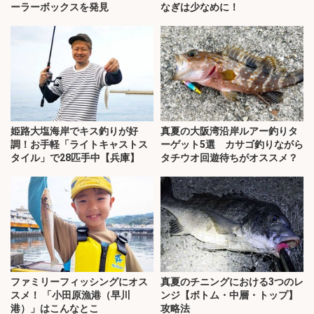
ーラーボックスを発見
なぎは少なめに！
姫路大塩海岸でキス釣りが好
真夏の大阪湾沿岸ルアー釣りタ
調！お手軽「ライトキャストス
ーゲット5選 カサゴ釣りながら
タイル」で28匹手中【兵庫】
タチウオ回遊待ちがオススメ？
ファミリーフィッシングにオス
真夏のチニングにおける3つのレ
スメ！ 「小田原漁港（早川
ンジ【ボトム・中層・トップ】
港）」はこんなとこ
攻略法