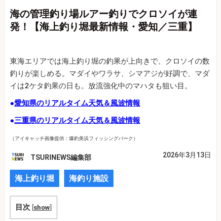
海の管理釣り場ルアー釣りでクロソイが連
発！【海上釣り堀最新情報・愛知／三重】
東海エリアでは海上釣り堀の釣果が上向きで、クロソイの数
釣りが楽しめる。マダイやワラサ、シマアジが好調で、マダ
イは2ケタ釣果の日も。放流強化中のマハタも狙い目。
●
愛知県のリアルタイム天気＆風波情報
●
三重県のリアルタイム天気＆風波情報
（アイキャッチ画像提供：
爆釣美浜フィッシングパーク
）
2026年3月13日
TSURINEWS編集部
海上釣り堀
海釣り施設
目次
[
show
]