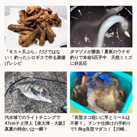
「キス＝天ぷら」だけではな
夕マヅメが勝負！夏夜のウナギ
い！ 釣ったシロギスで作る唐揚
釣りで本命5匹手中 天然ミミズ
げレシピ
に好反応
汽水域でのライトチニングで
「良型タコ狙いに竿とリールは
47cmチヌ浮上【泉大津・大阪】
不要？」 テンヤ仕掛けの手釣り
真夏の時合いは一瞬？
で1.8kg良型マダコ！【川崎
丸・東京湾】