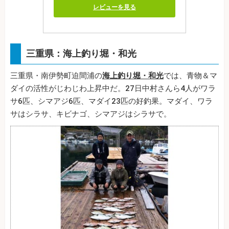
レビューを見る
三重県：海上釣り堀・和光
三重県・南伊勢町迫間浦の
海上釣り堀・和光
では、青物＆マ
ダイの活性がじわじわ上昇中だ。27日中村さんら4人がワラ
サ6匹、シマアジ6匹、マダイ23匹の好釣果。マダイ、ワラ
サはシラサ、キビナゴ、シマアジはシラサで。