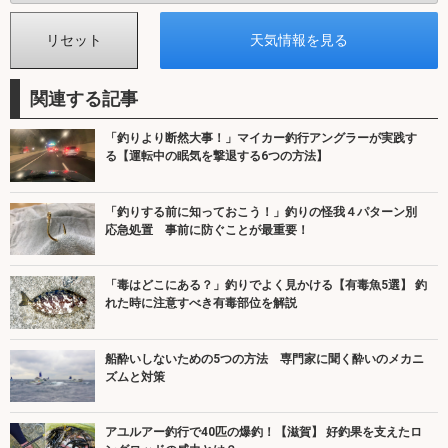
関連する記事
「釣りより断然大事！」マイカー釣行アングラーが実践す
る【運転中の眠気を撃退する6つの方法】
「釣りする前に知っておこう！」釣りの怪我４パターン別
応急処置 事前に防ぐことが最重要！
「毒はどこにある？」釣りでよく見かける【有毒魚5選】 釣
れた時に注意すべき有毒部位を解説
船酔いしないための5つの方法 専門家に聞く酔いのメカニ
ズムと対策
アユルアー釣行で40匹の爆釣！【滋賀】 好釣果を支えたロ