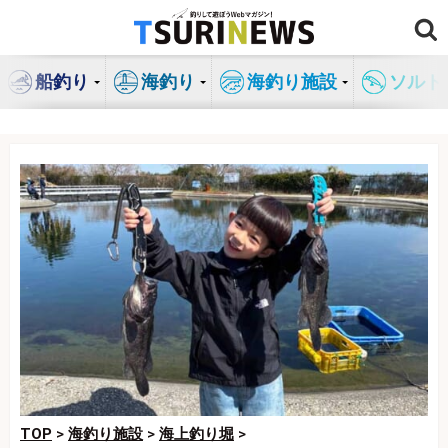
コ
ン
テ
船釣り
海釣り
海釣り施設
ソルト
ン
ツ
へ
ス
キ
ッ
プ
TOP
>
海釣り施設
>
海上釣り堀
>