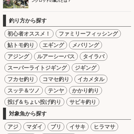
ングロッドの威力とは？
釣り方から探す
初心者オススメ！
ファミリーフィッシング
鮎トモ釣り
エギング
メバリング
アジング
ルアーシーバス
タイラバ
スーパーライトジギング
ジギング
フカセ釣り
コマセ釣り
イカメタル
スッテ＆ツノ
テンヤ
かかり釣り
投げ＆ちょい投げ釣り
サビキ釣り
対象魚から探す
アジ
マダイ
ブリ
イサキ
ヒラマサ