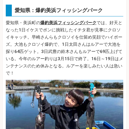
愛知県：爆釣美浜フィッシングパーク
愛知県・美浜町の
爆釣美浜フィッシングパーク
では、好天と
なった1日イケスでポンに挑戦したイチタ君が見事にクロソ
イキャッチ。早崎さんらもクロソイを仕留め笑顔でハイポー
ズ。大池もクロソイ爆釣で、1日太田さんはルアーで大池を
探り64匹ゲット。3日武豊の鈴木さんもルアーで69匹上げて
いる。今年のルアー釣りは3月15日で終了。16日～19日はメ
ンテナンスのため休みとなる。ルアーを楽しみたい人は急い
で！