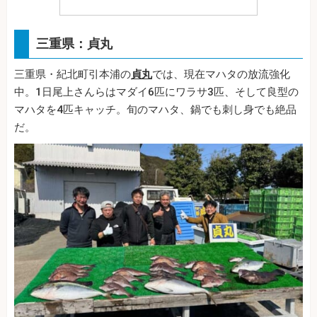
三重県：貞丸
三重県・紀北町引本浦の
貞丸
では、現在マハタの放流強化
中。1日尾上さんらはマダイ6匹にワラサ3匹、そして良型の
マハタを4匹キャッチ。旬のマハタ、鍋でも刺し身でも絶品
だ。