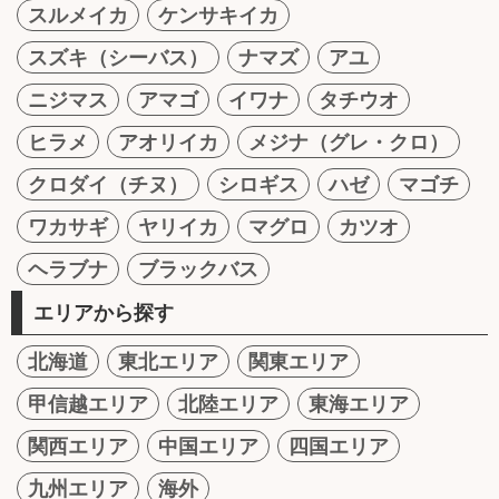
スルメイカ
ケンサキイカ
スズキ（シーバス）
ナマズ
アユ
ニジマス
アマゴ
イワナ
タチウオ
ヒラメ
アオリイカ
メジナ（グレ・クロ）
クロダイ（チヌ）
シロギス
ハゼ
マゴチ
ワカサギ
ヤリイカ
マグロ
カツオ
ヘラブナ
ブラックバス
エリアから探す
北海道
東北エリア
関東エリア
甲信越エリア
北陸エリア
東海エリア
関西エリア
中国エリア
四国エリア
九州エリア
海外