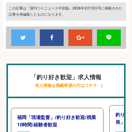
この記事は『週刊つりニュース中部版』2026年3月13日号に掲載された
記事を再編集したものになります。
「釣り好き歓迎」求人情報
求人情報を掲載希望の方はコチラ
釣り好
福岡「現場監督」/釣り好き歓迎/残業
発」/D
10時間/経験者歓迎