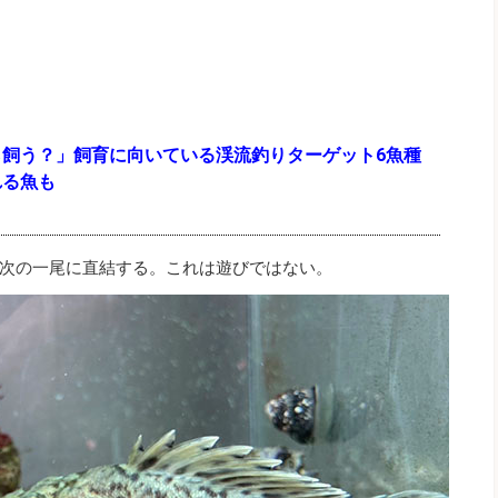
ら飼う？」飼育に向いている渓流釣りターゲット6魚種
れる魚も
次の一尾に直結する。これは遊びではない。