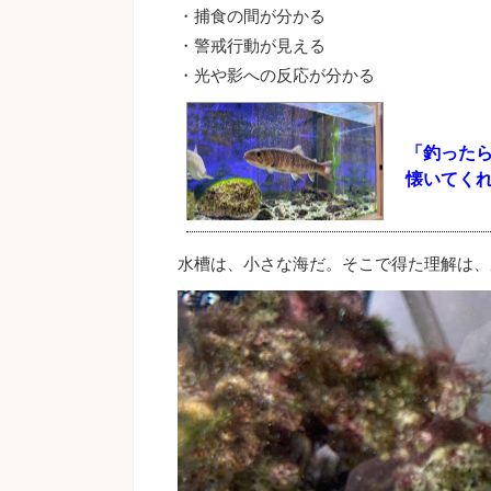
・捕食の間が分かる
・警戒行動が見える
・光や影への反応が分かる
「釣った
懐いてく
水槽は、小さな海だ。そこで得た理解は、