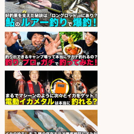
sponsored by 求人ボックス
日払いOKで即日収入/軽作業・物流
その他/「9月末までの短期」釣り具
のピッキング作業など/残業少なめ/
日勤&土日休み/未経験OK!
UTエージェント株式会社 関西第
会社名
二CU
sponsored by 求人ボックス
日払いOKで即日収入/製造スタッフ/
「堺市堺区」入社祝金10万円/堺市
堺区の工場で自転車部品や釣り具の
組立/日払いOK・未経験歓迎&土日
祝休みで年間休日126日/大阪府
パーソルファクトリーパートナ
会社名
ーズ株式会社
sponsored by 求人ボックス