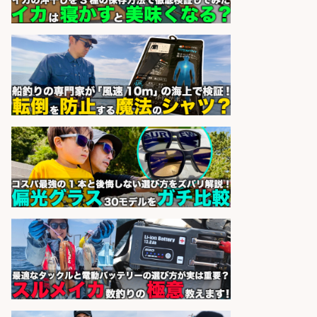
日払いOKで即日収入/ライン作業員/
「堺市堺区」「時給1,600円」堺市
堺区の工場で自転車部品や釣り具の
組立/入社祝金10万円/未経験歓迎・
土日祝休みで年間休日126日・日払
いOK/大阪府
パーソルファクトリーパートナ
会社名
ーズ株式会社
sponsored by 求人ボックス
日払いOKで即日収入/製造スタッフ/
「堺市堺区」「時給1,600円」日払
いOK・入社祝金10万円/堺市堺区の
工場で自転車部品や釣り具の組立/
未経験歓迎/土日祝休みで年間休日
126日