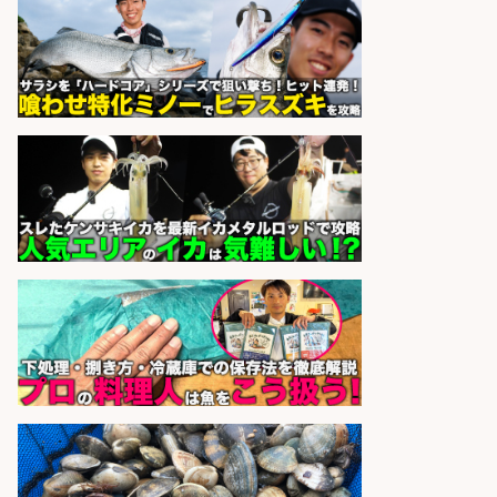
パーソルファクトリーパートナ
会社名
ーズ株式会社
sponsored by 求人ボックス
コンビニ/広島県/調理なし・軽作業
スタート お魚のパック詰め 品出し/
週4日から勤務OK/希望休が取得で
きる
株式会社ホットスタッフ五日市
会社名
sponsored by 求人ボックス
さらに求人情報を見る