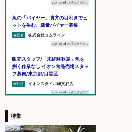
sponsored by 求人ボックス
魚の「バイヤー」貴方の目利きでヒ
ットを生む、裁量バイヤー募集
株式会社コムライン
会社名
sponsored by 求人ボックス
販売スタッフ/「未経験歓迎」魚を
捌く作業なし!イオン食品売場スタッ
フ募集/東京都/目黒区
イオンスタイル碑文谷店
会社名
sponsored by 求人ボックス
釣り具などの出荷作業～～/工場/製
造
特集
UTグループ株式会社
会社名