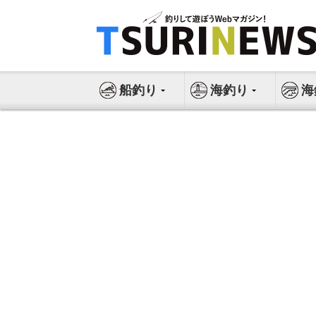
コ
ン
テ
ン
ツ
船釣り
海釣り
海
へ
ス
キ
ッ
プ