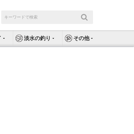
検
検
索:
索
イ
淡水の釣り
その他