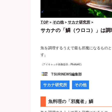
TOP
>
その他
>
サカナ研究所
>
サカナの「鱗（ウロコ）」は調
魚を調理するうえで最も邪魔になるものと
す。
（アイキャッチ画像提供：PhotoAC）
TSURINEWS編集部
サカナ研究所
その他
魚料理の「邪魔者」鱗