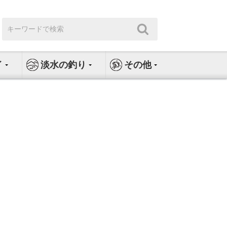
検
検
索:
索
イ
淡水の釣り
その他