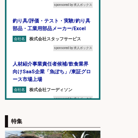
sponsored by 求人ボックス
釣り具/評価・テスト・実験/釣り具
部品・工業用部品メーカー/Excel
株式会社スタッフサービス
会社名
sponsored by 求人ボックス
人材紹介事業責任者候補/飲食業界
向けSaaS企業「魚ぽち」/東証グロ
ース市場上場
株式会社フーディソン
会社名
sponsored by 求人ボックス
製造「組立・加工」/釣り具部品の
特集
製造企業にてNC旋盤加工機の操作
日勤寮完備