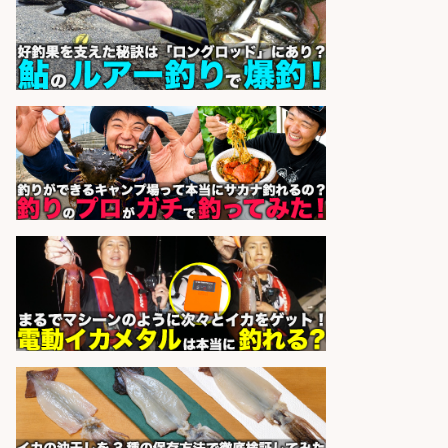
フジアルテ株式会社
会社名
sponsored by 求人ボックス
梱包・仕分け・検品/経験者時給
1600円 鮮魚コーナーでのお魚調理
西尾張部
マンパワーグループ株式会社
会社名
sponsored by 求人ボックス
レジカウンター/夕方勤務で時給UP
お釣りの計算不要の簡単レジ1日2時
間
オーケー株式会社
会社名
sponsored by 求人ボックス
レジカウンター/お釣りの計算不要
の簡単レジ 未経験も安心の研修あり