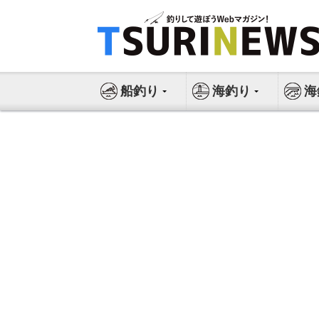
コ
ン
テ
ン
ツ
船釣り
海釣り
海
へ
ス
キ
ッ
プ