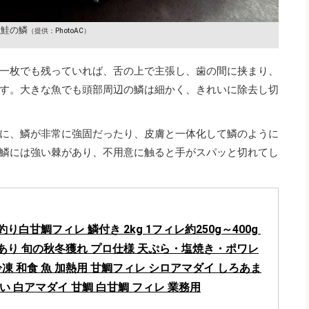
銀鮭の鱗
（提供：PhotoAC）
一枚でも残っていれば、舌の上で主張し、歯の間に挟まり、
す。大きな魚でも頭部周辺の鱗は細かく、きれいに除去し切
に、鱗が非常に強固だったり、皮膚と一体化して鱗のように
鱗には強い棘があり、不用意に触ると手がスパッと切れてし
り白甘鯛フィレ 鱗付き 2kg 1フィレ約250g～400g 
あり 旬の秋冬獲れ プロ仕様 天ぷら・塩焼き・ポワレ
冷凍 和食 魚 加熱用 甘鯛フィレ シロアマダイ しろあま
い 白アマダイ 甘鯛 白甘鯛 フィレ 業務用