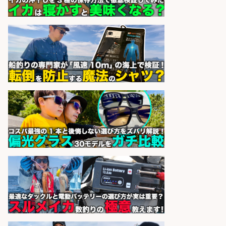
1日2h
オーケー株式会社
会社名
sponsored by 求人ボックス
お肉やお魚の盛り付け業務/人気の
夜勤のお仕事!土日休み!年間休日120
日
株式会社BREXA Next 採用窓口
会社名
sponsored by 求人ボックス
レジカウンター/お釣りの計算不要
の簡単レジ 未経験も安心の研修あり
1日2h
オーケー株式会社
会社名
sponsored by 求人ボックス