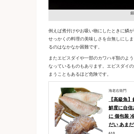
例えば煮付けやお吸い物にしたときに鱗が
せっかくの料理の美味しさを台無しにしま
るのはなかなか困難です。
またエビスダイや一部のカワハギ類のよう
なっているものもあります。エビスダイの
まうこともあるほど危険です。
海老右衛門
【高級魚】釣
鮮度に自信
に 個包装 
だい あまだ
610