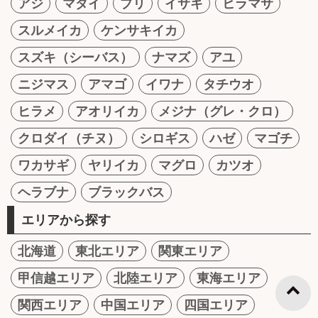
アジ
マダイ
ブリ
イサキ
ヒラマサ
スルメイカ
ケンサキイカ
スズキ（シーバス）
ナマズ
アユ
ニジマス
アマゴ
イワナ
タチウオ
ヒラメ
アオリイカ
メジナ（グレ・クロ）
クロダイ（チヌ）
シロギス
ハゼ
マゴチ
ワカサギ
ヤリイカ
マグロ
カツオ
ヘラブナ
ブラックバス
エリアから探す
北海道
東北エリア
関東エリア
甲信越エリア
北陸エリア
東海エリア
関西エリア
中国エリア
四国エリア