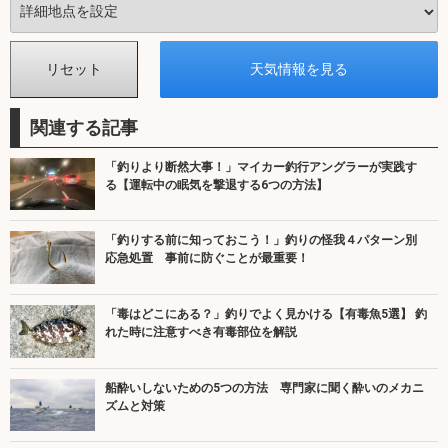
関連する記事
「釣りより断然大事！」マイカー釣行アングラーが実践す
る【運転中の眠気を撃退する6つの方法】
「釣りする前に知っておこう！」釣りの怪我４パターン別
応急処置 事前に防ぐことが最重要！
「毒はどこにある？」釣りでよく見かける【有毒魚5選】 釣
れた時に注意すべき有毒部位を解説
船酔いしないための5つの方法 専門家に聞く酔いのメカニ
ズムと対策