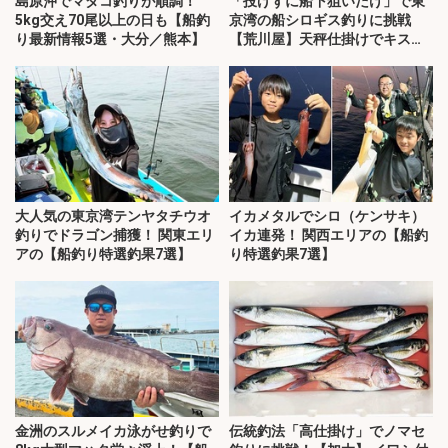
島原沖でマダコ釣りが順調！
「投げずに船下狙いだけ」で東
5kg交え70尾以上の日も【船釣
京湾の船シロギス釣りに挑戦
り最新情報5選・大分／熊本】
【荒川屋】天秤仕掛けでキス約
70匹！
大人気の東京湾テンヤタチウオ
イカメタルでシロ（ケンサキ）
釣りでドラゴン捕獲！ 関東エリ
イカ連発！ 関西エリアの【船釣
アの【船釣り特選釣果7選】
り特選釣果7選】
金洲のスルメイカ泳がせ釣りで
伝統釣法「高仕掛け」でノマセ