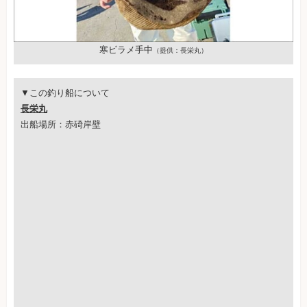
寒ビラメ手中
（提供：長栄丸）
▼この釣り船について
長栄丸
出船場所：赤碕岸壁