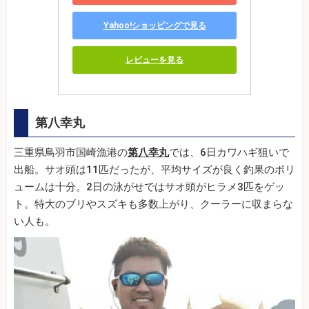
Yahoo!ショッピングで見る
レビューを見る
第八幸丸
三重県鳥羽市国崎漁港の
第八幸丸
では、6日カワハギ狙いで
出船。サオ頭は11匹だったが、平均サイズが良く釣果のボリ
ュームは十分。2日の泳がせではサオ頭がヒラメ3匹をゲッ
ト。特大のブリやスズキも多数上がり、クーラーに収まらな
い人も。