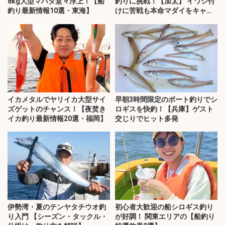
8kg大型マハタ堂々浮上！【船
釣りに挑戦！【加太】 イワシ付
釣り最新情報10選・東海】
けに苦戦も本命マダイをキャッ
チ！
イカメタルでヤリイカ大型サイ
早朝3時間限定のボート釣りでシ
ズゲットのチャンス！【夜焚き
ロギスを快釣！【兵庫】ゲスト
イカ釣り最新情報20選・福岡】
交じりでヒット多発
伊勢湾・夏のテンヤタチウオ釣
初心者大歓迎の船シロギス釣り
り入門 【シーズン・タックル・
が好調！ 関東エリアの【船釣り