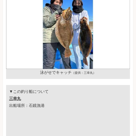
泳がせでキャッチ
（提供：三幸丸）
▼この釣り船について
三幸丸
出船場所：石鏡漁港