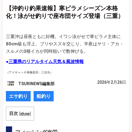
【沖釣り釣果速報】寒ビラメシーズン本格
化！泳がせ釣りで座布団サイズ登場（三重）
三重沖
は昼夜ともに好機。イワシ泳がせで寒ビラメ主体に
80cm級も浮上、ブリやスズキ交じり。半夜はヤリ・アカ・
スルメの3種イカが同時狙いで数伸びる。
●
三重県のリアルタイム天気＆風波情報
（アイキャッチ画像提供：三吉丸）
2026年2月26日
TSURINEWS編集部
エサ釣り
船釣り
目次
[
show
]