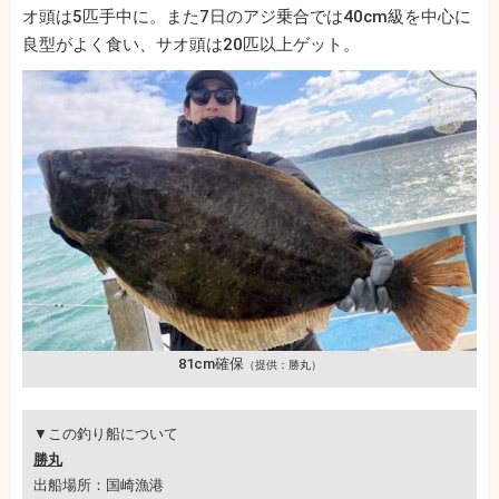
オ頭は5匹手中に。また7日のアジ乗合では40cm級を中心に
良型がよく食い、サオ頭は20匹以上ゲット。
81cm確保
（提供：勝丸）
▼この釣り船について
勝丸
出船場所：国崎漁港