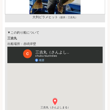
大判ビラメヒット
（提供：三吉丸）
▼この釣り船について
三吉丸
出船場所：赤碕岸壁