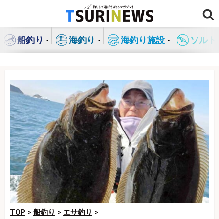
コ
ン
テ
船釣り
海釣り
海釣り施設
ソルト
ン
ツ
へ
ス
キ
ッ
プ
TOP
>
船釣り
>
エサ釣り
>