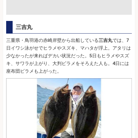
三吉丸
三重県・鳥羽港の赤崎岸壁から出船している
三吉丸
では、7
日イワシ泳がせでヒラメやスズキ、マハタが浮上。アタリは
少なかったが来ればデカい状況だった。5日もヒラメやスズ
キ、サワラが上がり、大判ビラメをそろえた人も。4日には
座布団ビラメも上がった。