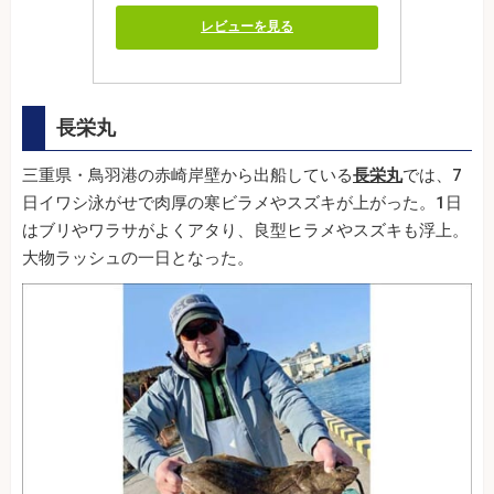
レビューを見る
長栄丸
三重県・鳥羽港の赤崎岸壁から出船している
長栄丸
では、7
日イワシ泳がせで肉厚の寒ビラメやスズキが上がった。1日
はブリやワラサがよくアタり、良型ヒラメやスズキも浮上。
大物ラッシュの一日となった。