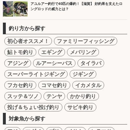
アユルアー釣行で40匹の爆釣！【滋賀】 好釣果を支えたロ
ングロッドの威力とは？
釣り方から探す
初心者オススメ！
ファミリーフィッシング
鮎トモ釣り
エギング
メバリング
アジング
ルアーシーバス
タイラバ
スーパーライトジギング
ジギング
フカセ釣り
コマセ釣り
イカメタル
スッテ＆ツノ
テンヤ
かかり釣り
投げ＆ちょい投げ釣り
サビキ釣り
対象魚から探す