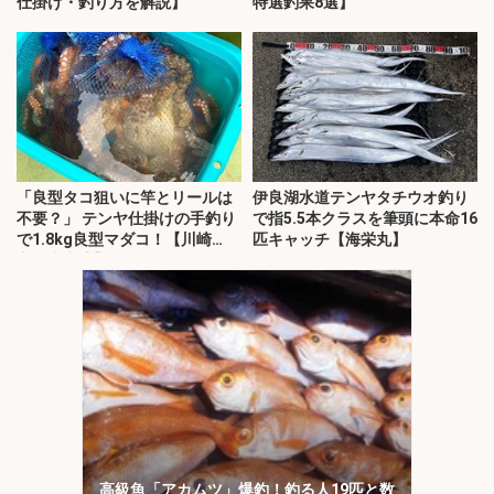
仕掛け・釣り方を解説】
特選釣果8選】
「良型タコ狙いに竿とリールは
伊良湖水道テンヤタチウオ釣り
不要？」 テンヤ仕掛けの手釣り
で指5.5本クラスを筆頭に本命16
で1.8kg良型マダコ！【川崎
匹キャッチ【海栄丸】
丸・東京湾】
高級魚「アカムツ」爆釣！釣る人19匹と数