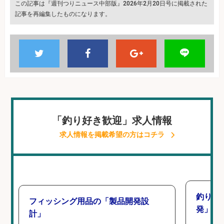
この記事は『週刊つりニュース中部版』2026年2月20日号に掲載された
記事を再編集したものになります。
「釣り好き歓迎」求人情報
求人情報を掲載希望の方はコチラ
釣り好
フィッシング用品の「製品開発設
発」/D
計」