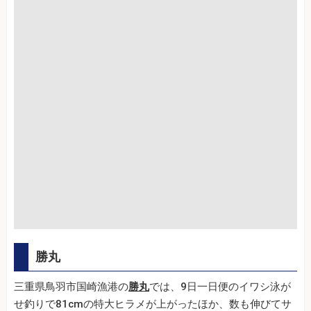
勝丸
三重県鳥羽市国崎漁港の
勝丸
では、9日一日便のイワシ泳が
せ釣りで81cmの特大ヒラメが上がったほか、数も伸びてサ