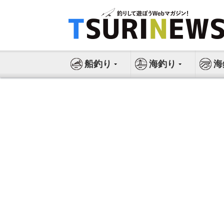
コ
ン
テ
ン
ツ
船釣り
海釣り
海
へ
ス
キ
ッ
プ