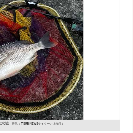
汽水域
（提供：TSURINEWSライター井上海生）