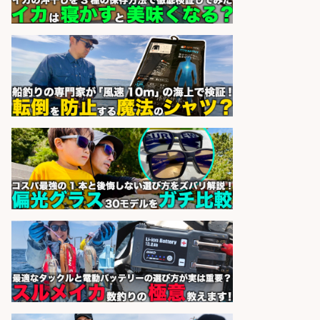
務/人気の夜勤のお仕事!シフト勤務
制
株式会社BREXA Next 採用窓口
会社名
sponsored by 求人ボックス
お肉やお魚の盛り付け業務/人気の
夜勤のお仕事!土日休み!年間休日120
日
株式会社BREXA Next 採用窓口
会社名
sponsored by 求人ボックス
レジカウンター/お釣りの計算不要
の簡単レジ 未経験も安心の研修あり
1日2h
オーケー株式会社
会社名
sponsored by 求人ボックス