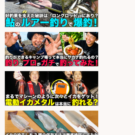
株式会社フーディソン
会社名
sponsored by 求人ボックス
レジカウンター/夕方勤務で時給UP
お釣りの計算不要の簡単レジ1日2時
間
オーケー株式会社
会社名
sponsored by 求人ボックス
レジカウンター/お釣りの計算不要
の簡単レジ 未経験も安心の研修あり
1日2h
オーケー株式会社
会社名
sponsored by 求人ボックス
お魚のカット・商品の振り分け業