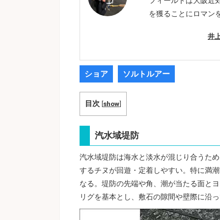
フィールドは大阪近
を獲ることにロマン
井
ショア
ソルトルアー
目次
[
show
]
汽水域堤防
汽水域堤防は海水と淡水が混じり合うため
するチヌが回遊・定着しやすい。特に満潮
なる。堤防の先端や角、潮が当たる面とヨ
リグを基本とし、敷石の隙間や壁際に沿っ