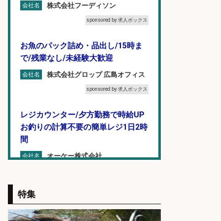
株式会社フーディソン
会社名
sponsored by 求人ボックス
お魚のパック詰め・品出し/15時ま
で/残業なし/未経験大歓迎
株式会社グロップ 広島オフィス
会社名
sponsored by 求人ボックス
レジカウンター/夕方勤務で時給UP
お釣りの計算不要の簡単レジ1日2時
間
オーケー株式会社
会社名
sponsored by 求人ボックス
特集
人材紹介事業責任者候補/飲食業界
向けSaaS企業「魚ぽち」/東証グロ
ース市場上場