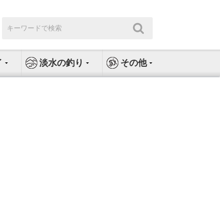
検
検
索:
索
イ
淡水の釣り
その他