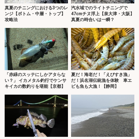
真夏のチニングにおける3つのレ
汽水域でのライトチニングで
ンジ【ボトム・中層・トップ】
47cmチヌ浮上【泉大津・大阪】
攻略法
真夏の時合いは一瞬？
「赤緑のスッテにしかアタらな
夏だ！海老だ！「えびすき漁」
い？」 イカメタル釣行でケンサ
だ！浜名湖伝統漁を体験 車エ
キイカの数釣りを堪能【京都】
ビも魚も大漁！【静岡】