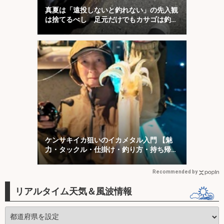
真夏は「遠投しないと釣れない」の先入観
は捨てるべし 足元だけでもカサゴは釣れ
る！
ケンサキイカ狙いのイカメタル入門 【魅
力・タックル・仕掛け・釣り方・持ち帰り
方を解説】
Recommended by
リアルタイム天気＆風波情報