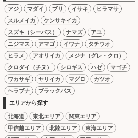
アジ
マダイ
ブリ
イサキ
ヒラマサ
スルメイカ
ケンサキイカ
スズキ（シーバス）
ナマズ
アユ
ニジマス
アマゴ
イワナ
タチウオ
ヒラメ
アオリイカ
メジナ（グレ・クロ）
クロダイ（チヌ）
シロギス
ハゼ
マゴチ
ワカサギ
ヤリイカ
マグロ
カツオ
ヘラブナ
ブラックバス
エリアから探す
北海道
東北エリア
関東エリア
甲信越エリア
北陸エリア
東海エリア