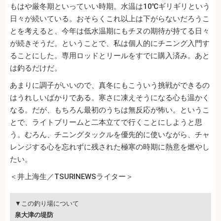
もはや厳冬期といっていい時期。水温は10℃ギリギリという
日々が続いている。おそらくこれ以上は下がらないだろうこ
とを考えると、今年は低水温期にもチヌの期待が持てる日々
が続きそうだ。ということで、私は個人的にチニング入門す
ることにした。専用ロッドとリールをすでに購入済み。あと
は釣るだけだ。
あまりに調子がいいので、真冬にもこういう挑戦ができるの
はうれしいばかりである。寒さに凍えそうになる心も温かく
なる。だが、もちろん最初のうちは無反応が怖い。というこ
とで、ライトブリームと二本立てで行くことにしようと思
う。むろん、チニングタックルを優先的に使いながら、チャ
レンジする心を忘れずに残された極寒の時期に熱意を燃やし
たい。
＜井上海生／TSURINEWSライター＞
▼この釣り場について
泉大津の堤防