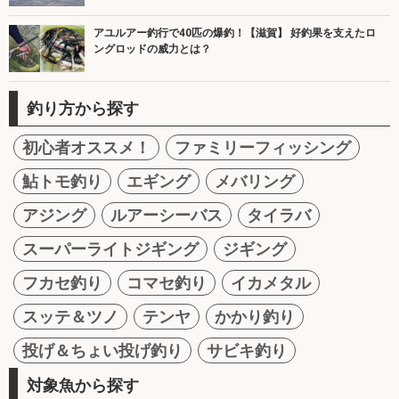
アユルアー釣行で40匹の爆釣！【滋賀】 好釣果を支えたロ
ングロッドの威力とは？
釣り方から探す
初心者オススメ！
ファミリーフィッシング
鮎トモ釣り
エギング
メバリング
アジング
ルアーシーバス
タイラバ
スーパーライトジギング
ジギング
フカセ釣り
コマセ釣り
イカメタル
スッテ＆ツノ
テンヤ
かかり釣り
投げ＆ちょい投げ釣り
サビキ釣り
対象魚から探す