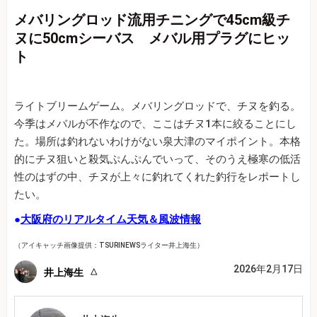
メバリングロッド流用チニングで45cm級チ
ヌに50cmシーバス メバル用プラグにヒッ
ト
ライトブリームゲーム。メバリングロッドで、チヌを釣る。
今季はメバルが不作なので、ここはチヌ1本に絞ることにし
た。場所は釣れないわけがない泉大津のマイポイント。本格
的にチヌ狙いと殺気ぷんぷんでいって、そのうえ極寒の低活
性のはずの中、チヌが上々に釣れてくれた釣行をレポートし
たい。
●
大阪府のリアルタイム天気＆風波情報
（アイキャッチ画像提供：TSURINEWSライター井上海生）
2026年2月17日
井上海生