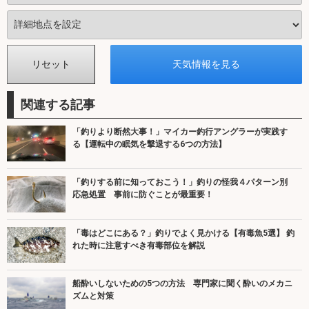
関連する記事
「釣りより断然大事！」マイカー釣行アングラーが実践す
る【運転中の眠気を撃退する6つの方法】
「釣りする前に知っておこう！」釣りの怪我４パターン別
応急処置 事前に防ぐことが最重要！
「毒はどこにある？」釣りでよく見かける【有毒魚5選】 釣
れた時に注意すべき有毒部位を解説
船酔いしないための5つの方法 専門家に聞く酔いのメカニ
ズムと対策