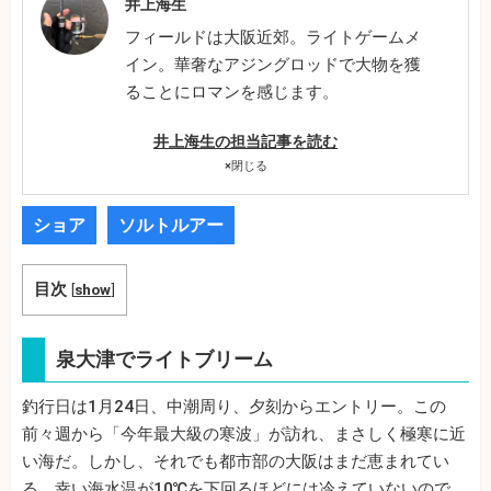
井上海生
フィールドは大阪近郊。ライトゲームメ
イン。華奢なアジングロッドで大物を獲
ることにロマンを感じます。
井上海生の担当記事を読む
×
閉じる
ショア
ソルトルアー
目次
[
show
]
泉大津でライトブリーム
釣行日は1月24日、中潮周り、夕刻からエントリー。この
前々週から「今年最大級の寒波」が訪れ、まさしく極寒に近
い海だ。しかし、それでも都市部の大阪はまだ恵まれてい
る。幸い海水温が10℃を下回るほどには冷えていないので、