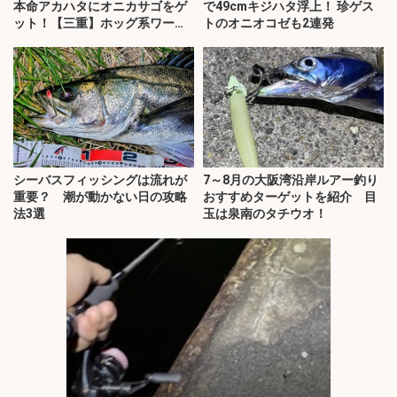
本命アカハタにオニカサゴをゲ
で49cmキジハタ浮上！ 珍ゲス
ット！【三重】ホッグ系ワーム
トのオニオコゼも2連発
にヒット
シーバスフィッシングは流れが
7～8月の大阪湾沿岸ルアー釣り
重要？ 潮が動かない日の攻略
おすすめターゲットを紹介 目
法3選
玉は泉南のタチウオ！