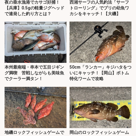
夜の垂水漁港でカサゴ好捕！
西湘サーフの人気釣法「サーフ
【兵庫】0.5gの軽量ジグヘッド
トローリング」でブリの幼魚ワ
で連発した釣り方とは？
カシをキャッチ！【大磯】
本州最南端・串本で五目ジギン
50cm「ランカー」キジハタをつ
グ満喫 苦戦しながらも美味魚
いにキャッチ！【岡山】ボトム
でクーラー満タン！
特化ワームで攻略
地磯ロックフィッシュゲームで
岡山のロックフィッシュゲーム