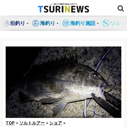
コ
ン
テ
船釣り
海釣り
海釣り施設
ソルト
ン
ツ
へ
ス
キ
ッ
プ
TOP
>
ソルトルアー
>
ショア
>