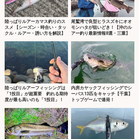
陸っぱりルアーカマス釣りのス
尾鷲湾で良型ヒラスズキにオオ
スメ 【シーズン・時合い・タッ
モンハタが狙いどき！【沖のル
クル・ルアー・誘い方を解説】
アー釣り最新情報8選・三重】
陸っぱりルアーフィッシングは
内房カヤックフィッシングでシ
「1投目」が超重要 釣れる期待
ーバス13匹をキャッチ【千葉】
度が最も高いのも「1投目」！
トップゲームで連発！