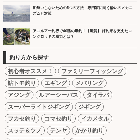
船酔いしないための5つの方法 専門家に聞く酔いのメカニ
ズムと対策
アユルアー釣行で40匹の爆釣！【滋賀】 好釣果を支えたロ
ングロッドの威力とは？
釣り方から探す
初心者オススメ！
ファミリーフィッシング
鮎トモ釣り
エギング
メバリング
アジング
ルアーシーバス
タイラバ
スーパーライトジギング
ジギング
フカセ釣り
コマセ釣り
イカメタル
スッテ＆ツノ
テンヤ
かかり釣り