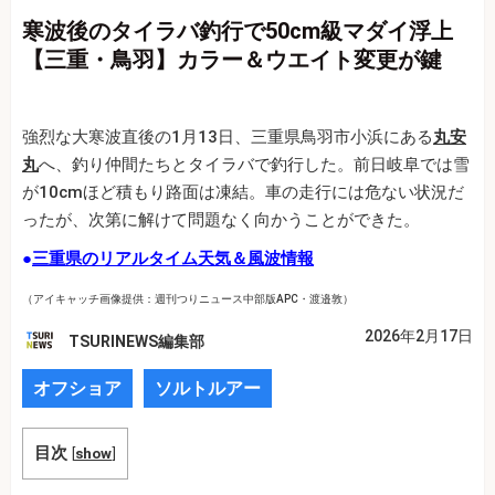
寒波後のタイラバ釣行で50cm級マダイ浮上
【三重・鳥羽】カラー＆ウエイト変更が鍵
強烈な大寒波直後の1月13日、三重県鳥羽市小浜にある
丸安
丸
へ、釣り仲間たちとタイラバで釣行した。前日岐阜では雪
が10cmほど積もり路面は凍結。車の走行には危ない状況だ
ったが、次第に解けて問題なく向かうことができた。
●
三重県のリアルタイム天気＆風波情報
（アイキャッチ画像提供：週刊つりニュース中部版APC・渡邉敦）
2026年2月17日
TSURINEWS編集部
オフショア
ソルトルアー
目次
[
show
]