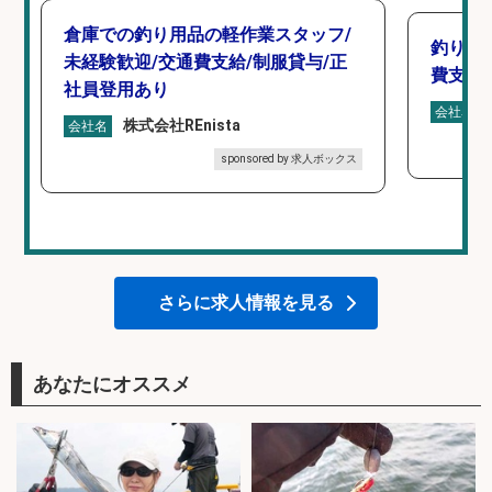
倉庫での釣り用品の軽作業スタッフ/
釣り具
未経験歓迎/交通費支給/制服貸与/正
費支給
社員登用あり
会社名
株式会社REnista
会社名
sponsored by 求人ボックス
さらに求人情報を見る
あなたにオススメ