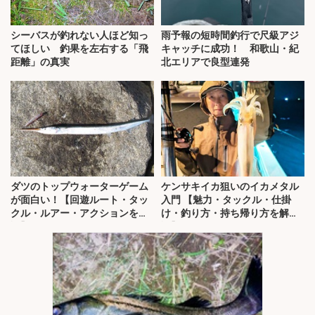
シーバスが釣れない人ほど知っ
雨予報の短時間釣行で尺級アジ
てほしい 釣果を左右する「飛
キャッチに成功！ 和歌山・紀
距離」の真実
北エリアで良型連発
ダツのトップウォーターゲーム
ケンサキイカ狙いのイカメタル
が面白い！【回遊ルート・タッ
入門 【魅力・タックル・仕掛
クル・ルアー・アクションを解
け・釣り方・持ち帰り方を解
説】
説】