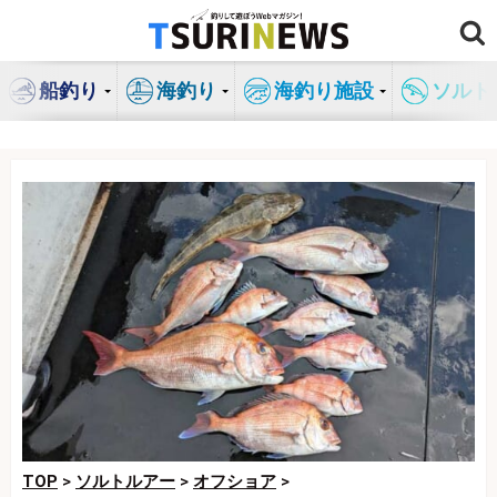
コ
ン
テ
船釣り
海釣り
海釣り施設
ソルト
ン
ツ
へ
ス
キ
ッ
プ
TOP
>
ソルトルアー
>
オフショア
>