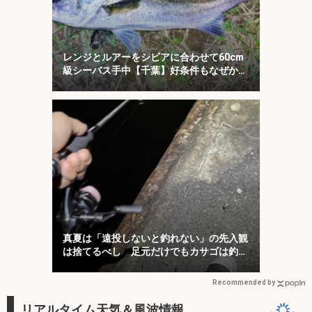
レンジとルアーをシビアに合わせて60cm
級シーバス手中【千葉】好条件もなぜか苦
戦
真夏は「遠投しないと釣れない」の先入観
は捨てるべし 足元だけでもカサゴは釣れ
る！
Recommended by
リアルタイム天気＆風波情報