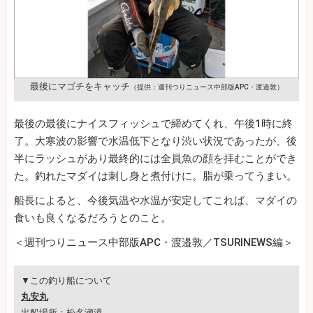
最後にマゴチをキャッチ
（提供：週刊つりニュース中部版APC・渡邉敦）
最後の最後にナイスフィッシュで締めてくれ、午後1時に終
了。大寒波の影響で水温低下となり渋い状況であったが、後
半にラッシュがあり最終的には全員魚の顔を拝むことができ
た。釣れたマダイは刺し身と煮付けに。脂が乗ってうまい。
船長によると、今後気温や水温が安定してこれば、マダイの
食いも良くなるだろうとのこと。
＜週刊つりニュース中部版APC・渡邉敦／TSURINEWS編＞
▼この釣り船について
丸安丸
出船場所：松名瀬港