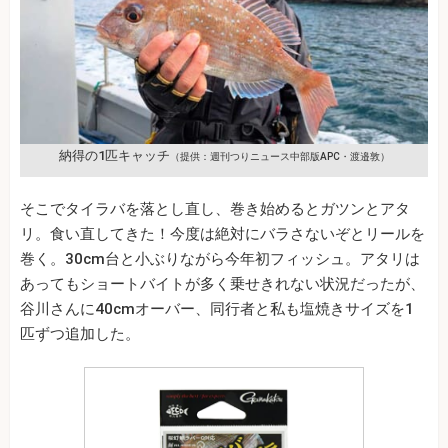
納得の1匹キャッチ
（提供：週刊つりニュース中部版APC・渡邉敦）
そこでタイラバを落とし直し、巻き始めるとガツンとアタ
リ。食い直してきた！今度は絶対にバラさないぞとリールを
巻く。30cm台と小ぶりながら今年初フィッシュ。アタリは
あってもショートバイトが多く乗せきれない状況だったが、
谷川さんに40cmオーバー、同行者と私も塩焼きサイズを1
匹ずつ追加した。