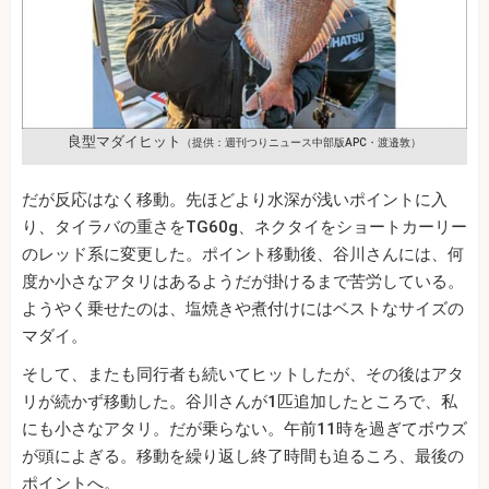
良型マダイヒット
（提供：週刊つりニュース中部版APC・渡邉敦）
だが反応はなく移動。先ほどより水深が浅いポイントに入
り、タイラバの重さをTG60g、ネクタイをショートカーリー
のレッド系に変更した。ポイント移動後、谷川さんには、何
度か小さなアタリはあるようだが掛けるまで苦労している。
ようやく乗せたのは、塩焼きや煮付けにはベストなサイズの
マダイ。
そして、またも同行者も続いてヒットしたが、その後はアタ
リが続かず移動した。谷川さんが1匹追加したところで、私
にも小さなアタリ。だが乗らない。午前11時を過ぎてボウズ
が頭によぎる。移動を繰り返し終了時間も迫るころ、最後の
ポイントへ。