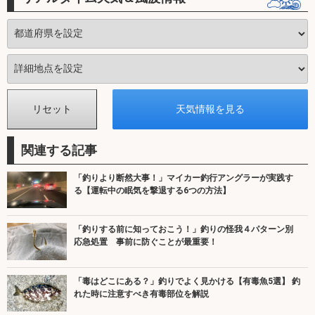
関連する記事
「釣りより断然大事！」マイカー釣行アングラーが実践す
る【運転中の眠気を撃退する6つの方法】
「釣りする前に知っておこう！」釣りの怪我４パターン別
応急処置 事前に防ぐことが最重要！
「毒はどこにある？」釣りでよく見かける【有毒魚5選】 釣
れた時に注意すべき有毒部位を解説