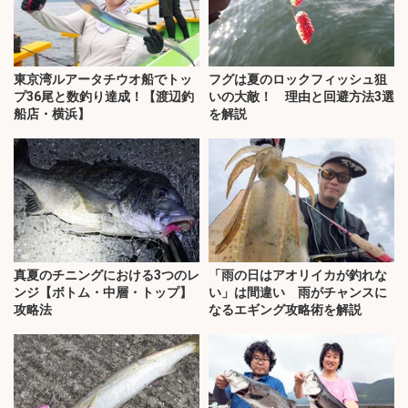
東京湾ルアータチウオ船でトッ
フグは夏のロックフィッシュ狙
プ36尾と数釣り達成！【渡辺釣
いの大敵！ 理由と回避方法3選
船店・横浜】
を解説
真夏のチニングにおける3つのレ
「雨の日はアオリイカが釣れな
ンジ【ボトム・中層・トップ】
い」は間違い 雨がチャンスに
攻略法
なるエギング攻略術を解説