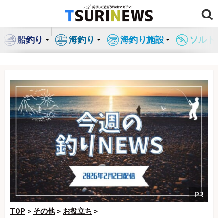
コ
ン
テ
船釣り
海釣り
海釣り施設
ソルト
ン
ツ
へ
ス
キ
ッ
プ
PR
TOP
>
その他
>
お役立ち
>