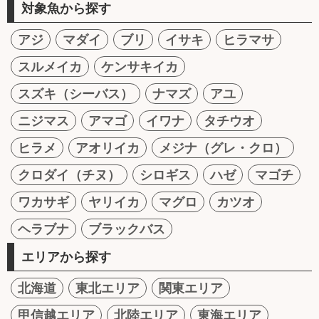
対象魚から探す
アジ
マダイ
ブリ
イサキ
ヒラマサ
スルメイカ
ケンサキイカ
スズキ（シーバス）
ナマズ
アユ
ニジマス
アマゴ
イワナ
タチウオ
ヒラメ
アオリイカ
メジナ（グレ・クロ）
クロダイ（チヌ）
シロギス
ハゼ
マゴチ
ワカサギ
ヤリイカ
マグロ
カツオ
ヘラブナ
ブラックバス
エリアから探す
北海道
東北エリア
関東エリア
甲信越エリア
北陸エリア
東海エリア