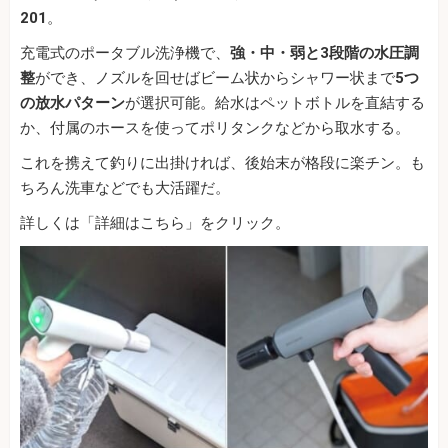
201
。
充電式のポータブル洗浄機で、
強・中・弱と3段階の水圧調
整
ができ、ノズルを回せばビーム状からシャワー状まで
5つ
の放水パターン
が選択可能。給水はペットボトルを直結する
か、付属のホースを使ってポリタンクなどから取水する。
これを携えて釣りに出掛ければ、後始末が格段に楽チン。も
ちろん洗車などでも大活躍だ。
詳しくは「詳細はこちら」をクリック。