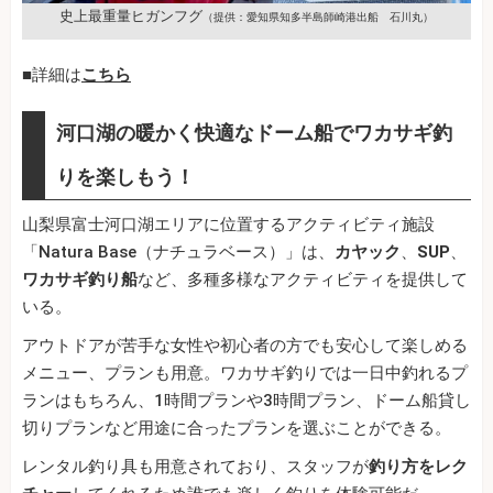
史上最重量ヒガンフグ
（提供：愛知県知多半島師崎港出船 石川丸）
■詳細は
こちら
河口湖の暖かく快適なドーム船でワカサギ釣
りを楽しもう！
山梨県富士河口湖エリアに位置するアクティビティ施設
「Natura Base（ナチュラベース）」は、
カヤック
、
SUP
、
ワカサギ釣り船
など、多種多様なアクティビティを提供して
いる。
アウトドアが苦手な女性や初心者の方でも安心して楽しめる
メニュー、プランも用意。ワカサギ釣りでは一日中釣れるプ
ランはもちろん、1時間プランや3時間プラン、ドーム船貸し
切りプランなど用途に合ったプランを選ぶことができる。
レンタル釣り具も用意されており、スタッフが
釣り方をレク