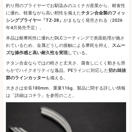
釣り用のプライヤーでお馴染みのユミナガ産業から、耐食性
に優れ、軽量ながら高い靭性を備えた
チタン合金製のフィッ
シングプライヤー「TZ-28」
がまもなく発売される（2026
年4月発売予定）。
本品は耐摩耗性に優れたDLCコーティングで表面処理が施さ
れているため、金属どうしの接触による摩耗を抑え、
スムー
ズな操作感と高い耐久性を実現
している。
チタン合金ならではの軽さと丈夫さ、腐食しにくく動きも滑
らかでハイクオリティな逸品。PEラインに対応した
切れ味抜
群のラインカッター
も備える。
大きさは全長180mm、重量116g。製品に関する詳しい情報
は「詳細はコチラ」を参照のこと。