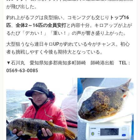
が飛び出した。
釣れ上がるフグは良型揃い、コモンフグも交じり
トップ16
匹
、
全体2～16匹の全員安打
と内容十分。キロアップが上が
るたび「デカい！」「重い！」の声が響き盛り上がった。
大型狙うなら連日キロUPが釣れている今がチャンス。初心
者も挑戦しやすく今後も期待大となっている。
▼石川丸 愛知県知多郡南知多町師崎 師崎港出船 TEL：
0569-63-0085