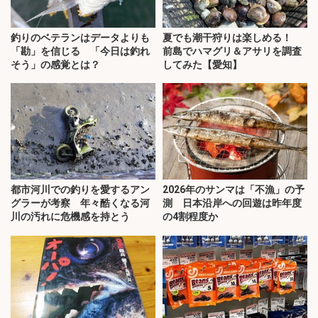
釣りのベテランはデータよりも
夏でも潮干狩りは楽しめる！
「勘」を信じる 「今日は釣れ
前島でハマグリ＆アサリを調査
そう」の感覚とは？
してみた【愛知】
都市河川での釣りを愛するアン
2026年のサンマは「不漁」の予
グラーが考察 年々酷くなる河
測 日本沿岸への回遊は昨年度
川の汚れに危機感を持とう
の4割程度か