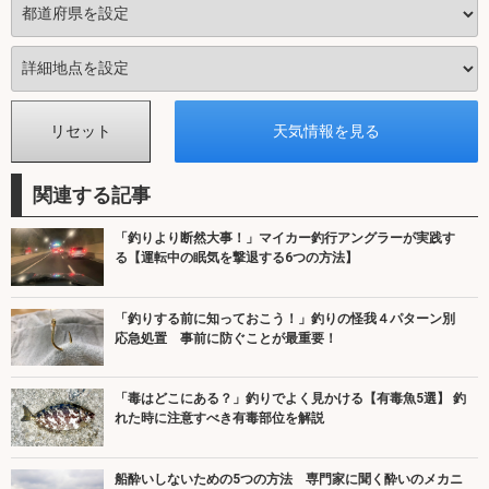
関連する記事
「釣りより断然大事！」マイカー釣行アングラーが実践す
る【運転中の眠気を撃退する6つの方法】
「釣りする前に知っておこう！」釣りの怪我４パターン別
応急処置 事前に防ぐことが最重要！
「毒はどこにある？」釣りでよく見かける【有毒魚5選】 釣
れた時に注意すべき有毒部位を解説
船酔いしないための5つの方法 専門家に聞く酔いのメカニ