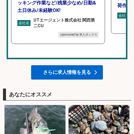
ッキング作業など/残業少なめ/日勤&
荷作業
土日休み/未経験OK!
会社名
UTエージェント株式会社 関西第
会社名
二CU
sponsored by 求人ボックス
さらに求人情報を見る
あなたにオススメ