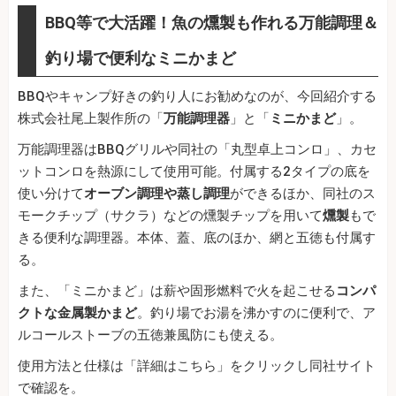
BBQ等で大活躍！魚の燻製も作れる万能調理＆
釣り場で便利なミニかまど
BBQやキャンプ好きの釣り人にお勧めなのが、今回紹介する
株式会社尾上製作所の「
万能調理器
」と「
ミニかまど
」。
万能調理器はBBQグリルや同社の「丸型卓上コンロ」、カセ
ットコンロを熱源にして使用可能。付属する2タイプの底を
使い分けて
オーブン調理や蒸し調理
ができるほか、同社のス
モークチップ（サクラ）などの燻製チップを用いて
燻製
もで
きる便利な調理器。本体、蓋、底のほか、網と五徳も付属す
る。
また、「ミニかまど」は薪や固形燃料で火を起こせる
コンパ
クトな金属製かまど
。釣り場でお湯を沸かすのに便利で、ア
ルコールストーブの五徳兼風防にも使える。
使用方法と仕様は「詳細はこちら」をクリックし同社サイト
で確認を。