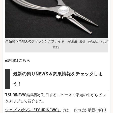
高品質＆高耐久のフィッシングプライヤーが誕生
（提供：株式会社ユミナガ
産業）
■詳細は
こちら
最新の釣りNEWS＆釣果情報をチェックしよ
う！
TSURINEWS編集部が注目するニュース・話題の中からピッ
クアップして紹介した。
ウェブマガジン『TSURINEWS』
では、そのほか最新の釣り