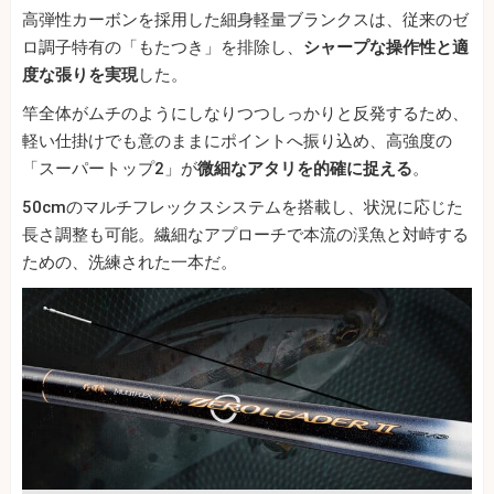
高弾性カーボンを採用した細身軽量ブランクスは、従来のゼ
ロ調子特有の「もたつき」を排除し、
シャープな操作性と適
度な張りを実現
した。
竿全体がムチのようにしなりつつしっかりと反発するため、
軽い仕掛けでも意のままにポイントへ振り込め、高強度の
「スーパートップ2」が
微細なアタリを的確に捉える
。
50cmのマルチフレックスシステムを搭載し、状況に応じた
長さ調整も可能。繊細なアプローチで本流の渓魚と対峙する
ための、洗練された一本だ。