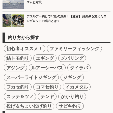
ズムと対策
アユルアー釣行で40匹の爆釣！【滋賀】 好釣果を支えたロ
ングロッドの威力とは？
釣り方から探す
初心者オススメ！
ファミリーフィッシング
鮎トモ釣り
エギング
メバリング
アジング
ルアーシーバス
タイラバ
スーパーライトジギング
ジギング
フカセ釣り
コマセ釣り
イカメタル
スッテ＆ツノ
テンヤ
かかり釣り
投げ＆ちょい投げ釣り
サビキ釣り