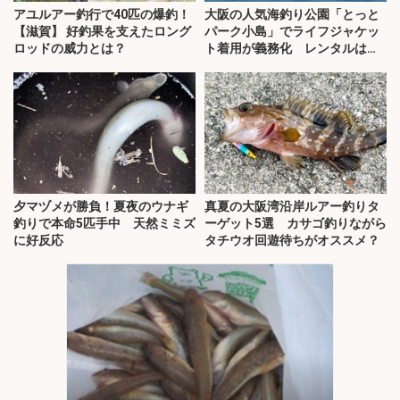
アユルアー釣行で40匹の爆釣！
大阪の人気海釣り公園「とっと
【滋賀】 好釣果を支えたロング
パーク小島」でライフジャケッ
ロッドの威力とは？
ト着用が義務化 レンタルはオ
ススメできない？
夕マヅメが勝負！夏夜のウナギ
真夏の大阪湾沿岸ルアー釣りタ
釣りで本命5匹手中 天然ミミズ
ーゲット5選 カサゴ釣りながら
に好反応
タチウオ回遊待ちがオススメ？