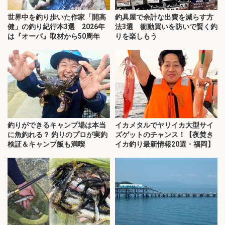
世界中を釣り歩いた作家「開高
釣具屋で余計な出費を減らす方
健」の釣り紀行本3選 2026年
法3選 衝動買いを防いで賢く釣
は『オーパ』取材から50周年
りを楽しもう
釣りができるキャンプ場は本当
イカメタルでヤリイカ大型サイ
に魚釣れる？ 釣りのプロが実釣
ズゲットのチャンス！【夜焚き
検証＆キャンプ飯も満喫
イカ釣り最新情報20選・福岡】