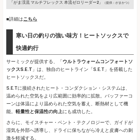
「がま渓流 マルチフレックス 本流ゼロリーダー2」
（提供：がまかつ）
■詳細は
こちら
寒い日の釣りの強い味方！ヒートソックスで
快適釣行
サーミックが提供する、「
ウルトラウォームコンフォートソ
ックスS.E.T
」は、独自のヒートライン「S.E.T」を搭載した
ヒートソックスだ。
S.E.Tに接続されたヒート・コンダクション・システムは、
温められた空気をより広範囲に効率的に拡散。バッファーコ
ーンは体温により温められた空気を蓄え、断熱材として機
能。
軽量性と保温性の向上
にも成功した。
さらに、モイスチャー・ベント・テクノロジーで、ガイドが
湿気を外部へ誘導し、ドライに保ちながら冷えと皮膚への刺
激を軽減する。