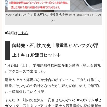
ペットボトルからも吸水可能な携帯型洗浄機
（提供：株式会社サイン・ハウ
ス）
■詳細は
こちら
師崎発・石川丸で史上最重量ヒガンフグが浮
上！キロUP連日ヒット中
1月24日（土）、愛知県知多郡南知多町師崎港・第五石川丸
がフグコースで出船した。
晴天＆上々の海況のなか沖合のポイントへ。アタリは派手な
連発こそ少なめの釣行となったが、粘りの拾い釣りで確実に
お土産確保していく状況。
そんな中、船内の空気を一変させたのが
2kgUPのジャンボヒ
ガンフグ
。石川丸フグ釣り史上最大＆最重量級の記録更新魚