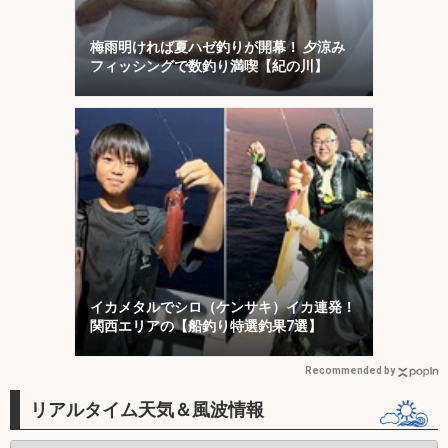
梅雨明ければ夏ハゼ釣りが開幕！ 夕涼み
フィッシングで数釣り満喫【紀の川】
イカメタルでシロ（ケンサキ）イカ連発！
関西エリアの【船釣り特選釣果7選】
Recommended by
リアルタイム天気＆風波情報