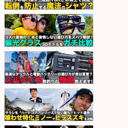
魚の「バイヤー」貴方の目利きでヒ
ットを生む、裁量バイヤー募集
株式会社コムライン
会社名
sponsored by 求人ボックス
レジカウンター/お釣りの計算不要
の簡単レジ 未経験も安心の研修あり
1日2h
オーケー株式会社
会社名
sponsored by 求人ボックス
さらに求人情報を見る