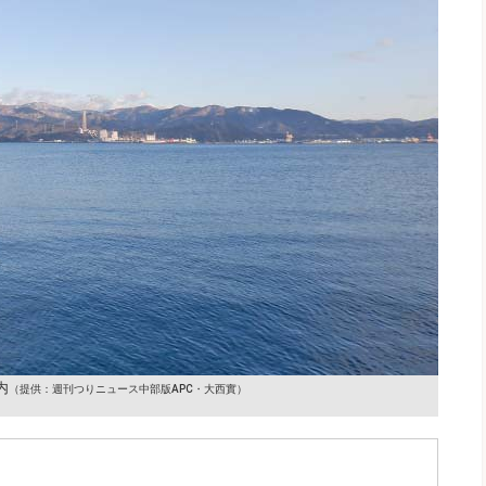
内
（提供：週刊つりニュース中部版APC・大西實）