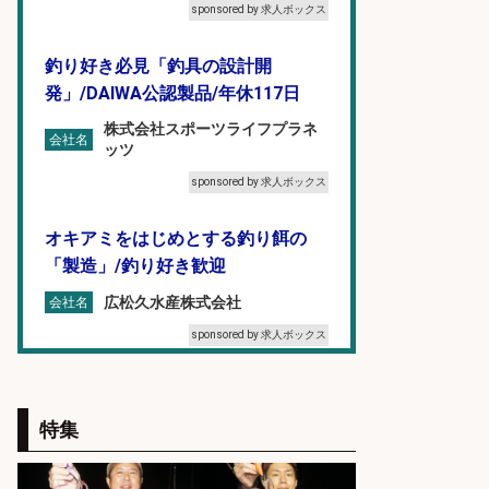
sponsored by 求人ボックス
釣り好き必見「釣具の設計開
発」/DAIWA公認製品/年休117日
株式会社スポーツライフプラネ
会社名
ッツ
sponsored by 求人ボックス
オキアミをはじめとする釣り餌の
「製造」/釣り好き歓迎
広松久水産株式会社
会社名
sponsored by 求人ボックス
フィッシング用品の「製品開発設
計」
特集
メガバス株式会社
会社名
sponsored by 求人ボックス