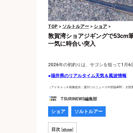
TOP
>
ソルトルアー
>
ショア
>
敦賀湾ショアジギングで53cm
一気に時合い突入
2026年の初釣りは、サゴシを狙って1月
●
福井県のリアルタイム天気＆風波情報
（アイキャッチ画像提供：週刊つりニュース中部版APC・大西
TSURINEWS編集部
ショア
ソルトルアー
目次
[
show
]