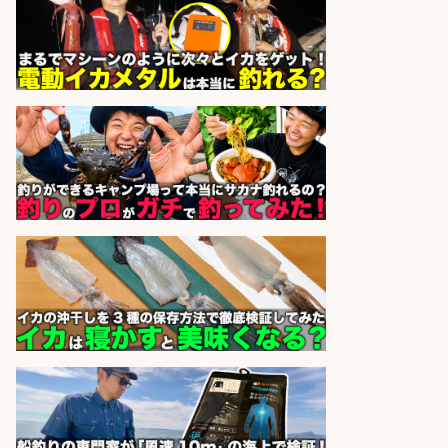
福岡「現場監督」/釣り好き歓迎/残
業10時間/経験者歓迎
広松久水産株式会社
会社名
sponsored by 求人ボックス
宮崎/魚や漁業に関わる現場・事務
の「総合職」 未経験可
宮崎県漁業協同組合連合会
会社名
sponsored by 求人ボックス
魚のプロとして活躍食を支える「鮮
魚加工・販売スタッフ」
株式会社一号舘
会社名
sponsored by 求人ボックス