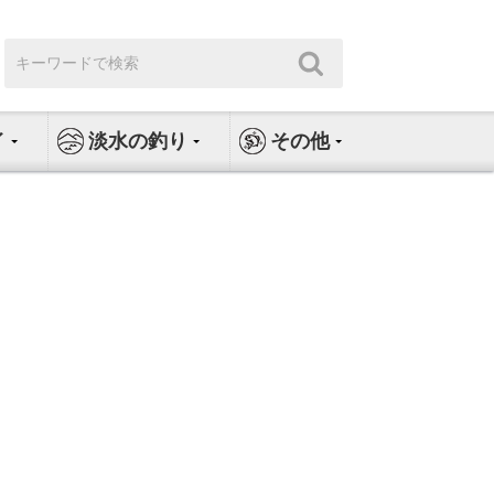
検
検
索:
索
イ
淡水の釣り
その他