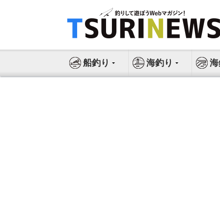
コ
ン
テ
ン
ツ
船釣り
海釣り
海
へ
ス
キ
ッ
プ