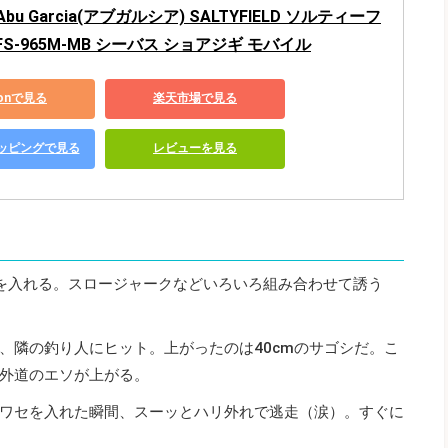
u Garcia(アブガルシア) SALTYFIELD ソルティーフ
FS-965M-MB シーバス ショアジギ モバイル
zonで見る
楽天市場で見る
ショッピングで見る
レビューを見る
を入れる。スロージャークなどいろいろ組み合わせて誘う
、隣の釣り人にヒット。上がったのは40cmのサゴシだ。こ
外道のエソが上がる。
ワセを入れた瞬間、スーッとハリ外れで逃走（涙）。すぐに