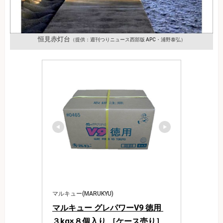
恒見赤灯台
（提供：週刊つりニュース西部版 APC・浦野泰弘）
マルキュー(MARUKYU)
マルキュー グレパワーV9 徳用 
３kg×８個入り ［ケース売り］