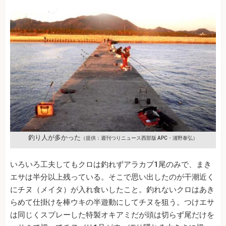
釣り人が多かった
（提供：週刊つりニュース西部版 APC・浦野泰弘）
いろいろ工夫してもクロは釣れずアラカブ1尾のみで、まき
エサは半分以上残っている。そこで思い出したのが干潮近く
にチヌ（メイタ）が入れ食いしたこと。釣れないクロはあき
らめて仕掛けを棒ウキの半遊動にしてチヌを狙う。つけエサ
は同じくスプレーした特製オキアミだが頭は切らず尾だけを