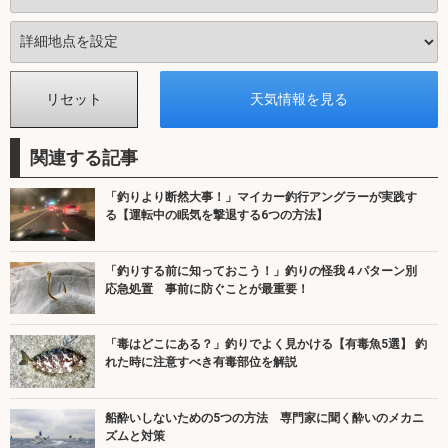
関連する記事
「釣りより断然大事！」マイカー釣行アングラーが実践す
る【運転中の眠気を撃退する6つの方法】
「釣りする前に知っておこう！」釣りの怪我４パターン別
応急処置 事前に防ぐことが最重要！
「毒はどこにある？」釣りでよく見かける【有毒魚5選】 釣
れた時に注意すべき有毒部位を解説
船酔いしないための5つの方法 専門家に聞く酔いのメカニ
ズムと対策