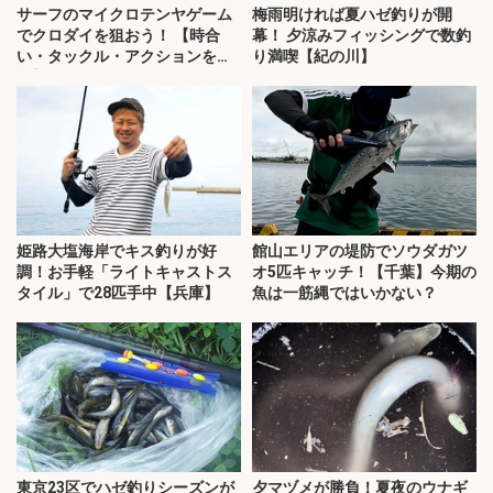
サーフのマイクロテンヤゲーム
梅雨明ければ夏ハゼ釣りが開
でクロダイを狙おう！ 【時合
幕！ 夕涼みフィッシングで数釣
い・タックル・アクションを解
り満喫【紀の川】
説】
姫路大塩海岸でキス釣りが好
館山エリアの堤防でソウダガツ
調！お手軽「ライトキャストス
オ5匹キャッチ！【千葉】今期の
タイル」で28匹手中【兵庫】
魚は一筋縄ではいかない？
東京23区でハゼ釣りシーズンが
夕マヅメが勝負！夏夜のウナギ