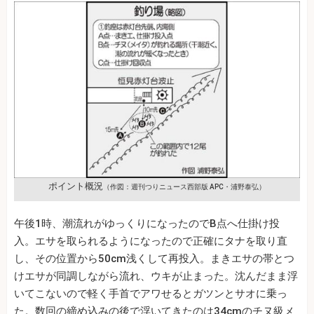
ポイント概況
（作図：週刊つりニュース西部版 APC・浦野泰弘）
午後1時、潮流れがゆっくりになったのでB点へ仕掛け投
入。エサを取られるようになったので正確にタナを取り直
し、その位置から50cm浅くして再投入。まきエサの帯とつ
けエサが同調しながら流れ、ウキが止まった。沈んだまま浮
いてこないので軽く手首でアワせるとガツンとサオに乗っ
た。数回の締め込みの後で浮いてきたのは34cmのチヌ級メ