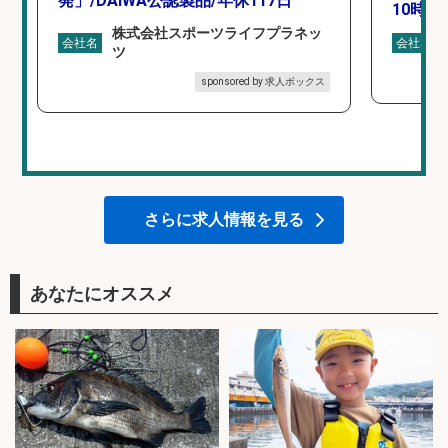
発」/DAIWA公認製品/年休117日
10時間
株式会社スポーツライフプラネッ
会社名
会社名
ツ
sponsored by 求人ボックス
さらに求人情報を見る
あなたにオススメ