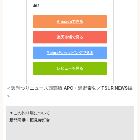
482
Amazonで見る
楽天市場で見る
Yahoo!ショッピングで見る
レビューを見る
＜週刊つりニュース西部版 APC・浦野泰弘／TSURINEWS編
＞
▼この釣り場について
新門司港・恒見赤灯台