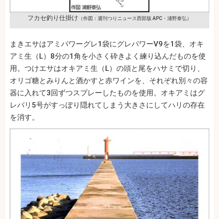
フカセ釣り仕掛け
（作図：週刊つりニュース西部版 APC・浦野泰弘）
まきエサはアミパワーグレ1袋にグレパワーV9を1袋、オキ
アミ生（L）8分の1角を小さく砕きよく練り込んだものを使
用。つけエサはオキアミ生（L）の頭と尾をハサミで切り、
オリゴ糖とみりんと酒かすと赤ワインを、それぞれ別々の容
器に入れて3回ずつスプレーしたものを使用。オキアミはグ
レバリ5号がすっぽり隠れてしまう大きさにしてハリの存在
を消す。