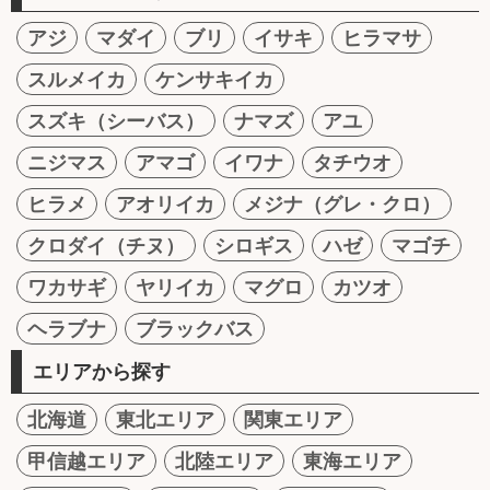
アジ
マダイ
ブリ
イサキ
ヒラマサ
スルメイカ
ケンサキイカ
スズキ（シーバス）
ナマズ
アユ
ニジマス
アマゴ
イワナ
タチウオ
ヒラメ
アオリイカ
メジナ（グレ・クロ）
クロダイ（チヌ）
シロギス
ハゼ
マゴチ
ワカサギ
ヤリイカ
マグロ
カツオ
ヘラブナ
ブラックバス
エリアから探す
北海道
東北エリア
関東エリア
甲信越エリア
北陸エリア
東海エリア