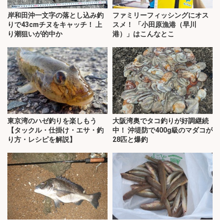
岸和田沖一文字の落とし込み釣
ファミリーフィッシングにオス
りで43cmチヌをキャッチ！ 上
スメ！ 「小田原漁港（早川
り潮狙いが的中か
港）」はこんなとこ
東京湾のハゼ釣りを楽しもう
大阪湾奥でタコ釣りが好調継続
【タックル・仕掛け・エサ・釣
中！ 沖堤防で400g級のマダコが
り方・レシピを解説】
28匹と爆釣