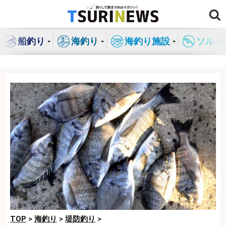
コ
ン
テ
船釣り
海釣り
海釣り施設
ソルト
ン
ツ
へ
ス
キ
ッ
プ
TOP
>
海釣り
>
堤防釣り
>