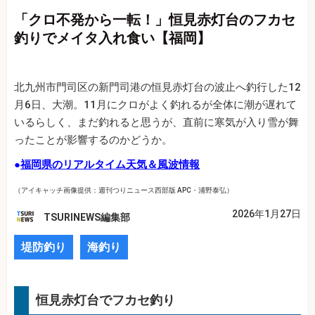
「クロ不発から一転！」恒見赤灯台のフカセ
釣りでメイタ入れ食い【福岡】
北九州市門司区の新門司港の恒見赤灯台の波止へ釣行した12
月6日、大潮。11月にクロがよく釣れるが全体に潮が遅れて
いるらしく、まだ釣れると思うが、直前に寒気が入り雪が舞
ったことが影響するのかどうか。
●
福岡県のリアルタイム天気＆風波情報
（アイキャッチ画像提供：週刊つりニュース西部版 APC・浦野泰弘）
2026年1月27日
TSURINEWS編集部
堤防釣り
海釣り
恒見赤灯台でフカセ釣り