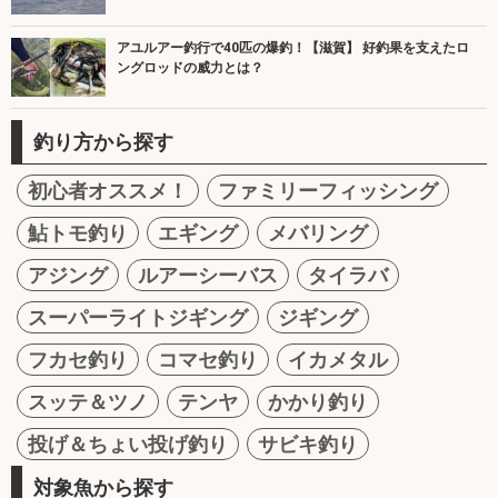
アユルアー釣行で40匹の爆釣！【滋賀】 好釣果を支えたロ
ングロッドの威力とは？
釣り方から探す
初心者オススメ！
ファミリーフィッシング
鮎トモ釣り
エギング
メバリング
アジング
ルアーシーバス
タイラバ
スーパーライトジギング
ジギング
フカセ釣り
コマセ釣り
イカメタル
スッテ＆ツノ
テンヤ
かかり釣り
投げ＆ちょい投げ釣り
サビキ釣り
対象魚から探す