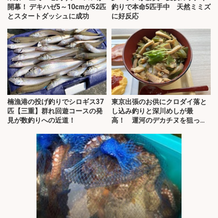
開幕！ デキハゼ5～10cmが52匹
釣りで本命5匹手中 天然ミミズ
とスタートダッシュに成功
に好反応
楠漁港の投げ釣りでシロギス37
東京出張のお供にクロダイ落と
匹【三重】群れ回遊コースの発
し込み釣りと深川めしが最
見が数釣りへの近道！
高！ 運河のデカチヌを狙って
みた