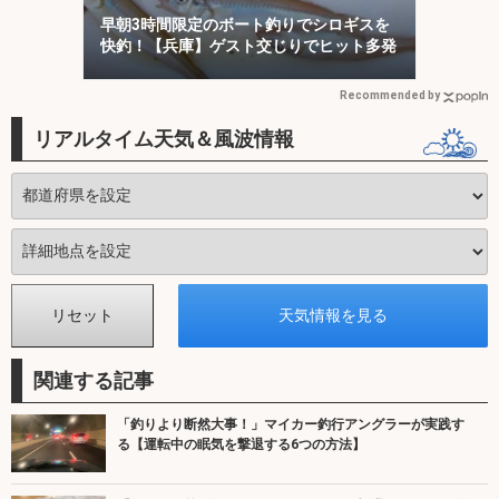
早朝3時間限定のボート釣りでシロギスを
快釣！【兵庫】ゲスト交じりでヒット多発
Recommended by
リアルタイム天気＆風波情報
関連する記事
「釣りより断然大事！」マイカー釣行アングラーが実践す
る【運転中の眠気を撃退する6つの方法】