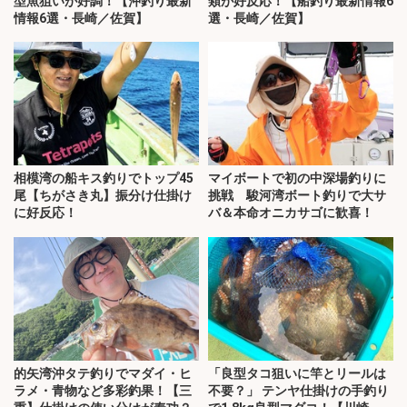
型魚狙いが好調！【沖釣り最新
類が好反応！【船釣り最新情報6
情報6選・長崎／佐賀】
選・長崎／佐賀】
相模湾の船キス釣りでトップ45
マイボートで初の中深場釣りに
尾【ちがさき丸】振分け仕掛け
挑戦 駿河湾ボート釣りで大サ
に好反応！
バ＆本命オニカサゴに歓喜！
的矢湾沖タテ釣りでマダイ・ヒ
「良型タコ狙いに竿とリールは
ラメ・青物など多彩釣果！【三
不要？」 テンヤ仕掛けの手釣り