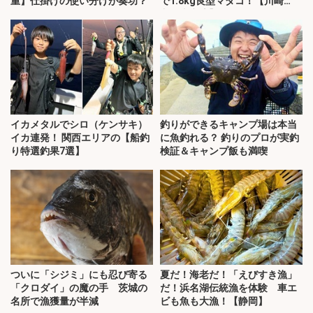
重】仕掛けの使い分けが奏功？
で1.8kg良型マダコ！【川崎
丸・東京湾】
イカメタルでシロ（ケンサキ）
釣りができるキャンプ場は本当
イカ連発！ 関西エリアの【船釣
に魚釣れる？ 釣りのプロが実釣
り特選釣果7選】
検証＆キャンプ飯も満喫
ついに「シジミ」にも忍び寄る
夏だ！海老だ！「えびすき漁」
「クロダイ」の魔の手 茨城の
だ！浜名湖伝統漁を体験 車エ
名所で漁獲量が半減
ビも魚も大漁！【静岡】