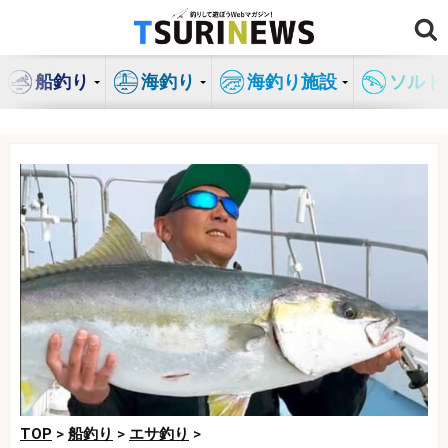
コ
ン
テ
船釣り
海釣り
海釣り施設
ソルト
ン
ツ
へ
ス
キ
ッ
プ
TOP
>
船釣り
>
エサ釣り
>