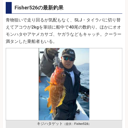
Fisher526の最新釣果
青物狙いで走り回るが気配もなく、SLJ・タイラバに切り替
えてアコウが2kgを筆頭に船中で40尾の数釣り。ほかにオオ
モンハタやアヤメカサゴ、ヤガラなどもキャッチ。クーラー
満タンした乗船者もいる。
キジハタゲット
（提供：Fisher526）