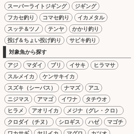
スーパーライトジギング
ジギング
フカセ釣り
コマセ釣り
イカメタル
スッテ＆ツノ
テンヤ
かかり釣り
投げ＆ちょい投げ釣り
サビキ釣り
対象魚から探す
アジ
マダイ
ブリ
イサキ
ヒラマサ
スルメイカ
ケンサキイカ
スズキ（シーバス）
ナマズ
アユ
ニジマス
アマゴ
イワナ
タチウオ
ヒラメ
アオリイカ
メジナ（グレ・クロ）
クロダイ（チヌ）
シロギス
ハゼ
マゴチ
ワカサギ
ヤリイカ
マグロ
カツオ