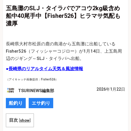
五島灘のSLJ・タイラバでアコウ2kg級含め
船中40尾手中【Fisher526】ヒラマサ気配も
濃厚
長崎県大村市松原の鹿の島港から五島灘に出船している
Fisher526（フィッシャーコジロー）が1月14日、上五島周
辺のジギング～SLJ・タイラバへ出船。
●
長崎県のリアルタイム天気＆風波情報
（アイキャッチ画像提供：Fisher526）
2026年1月22日
TSURINEWS編集部
船釣り
エサ釣り
目次
[
show
]