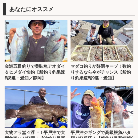
あなたにオススメ
金洲五目釣りで美味魚アオダイ
マダコ釣りが好調キープ！数釣
＆ヒメダイ快釣【船釣り釣果速
りするなら今がチャンス【船釣
報8選・愛知／静岡】
り釣果速報9選・愛知】
大物アラ堂々浮上！平戸沖で大
平戸沖ジギングで高級根魚ハタ