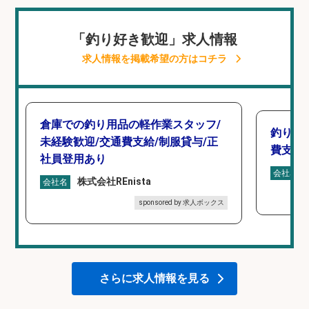
「釣り好き歓迎」求人情報
求人情報を掲載希望の方はコチラ
倉庫での釣り用品の軽作業スタッフ/
釣り具
未経験歓迎/交通費支給/制服貸与/正
費支給
社員登用あり
会社名
株式会社REnista
会社名
sponsored by 求人ボックス
さらに求人情報を見る