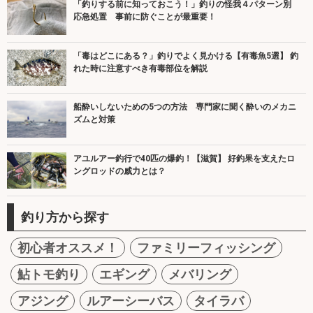
「釣りする前に知っておこう！」釣りの怪我４パターン別
応急処置 事前に防ぐことが最重要！
「毒はどこにある？」釣りでよく見かける【有毒魚5選】 釣
れた時に注意すべき有毒部位を解説
船酔いしないための5つの方法 専門家に聞く酔いのメカニ
ズムと対策
アユルアー釣行で40匹の爆釣！【滋賀】 好釣果を支えたロ
ングロッドの威力とは？
釣り方から探す
初心者オススメ！
ファミリーフィッシング
鮎トモ釣り
エギング
メバリング
アジング
ルアーシーバス
タイラバ