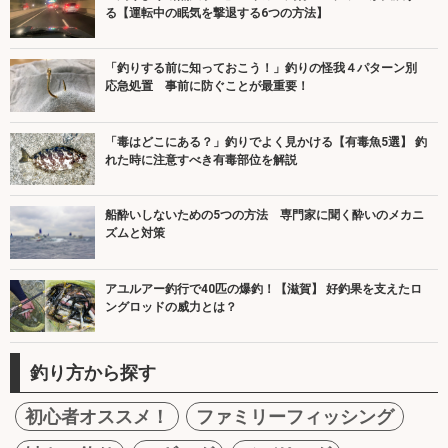
る【運転中の眠気を撃退する6つの方法】
「釣りする前に知っておこう！」釣りの怪我４パターン別
応急処置 事前に防ぐことが最重要！
「毒はどこにある？」釣りでよく見かける【有毒魚5選】 釣
れた時に注意すべき有毒部位を解説
船酔いしないための5つの方法 専門家に聞く酔いのメカニ
ズムと対策
アユルアー釣行で40匹の爆釣！【滋賀】 好釣果を支えたロ
ングロッドの威力とは？
釣り方から探す
初心者オススメ！
ファミリーフィッシング