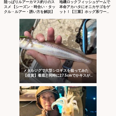
陸っぱりルアーカマス釣りのス
地磯ロックフィッシュゲームで
スメ 【シーズン・時合い・タッ
本命アカハタにオニカサゴをゲ
クル・ルアー・誘い方を解説】
ット！【三重】ホッグ系ワーム
にヒット
メタルジグで大型シロギスを狙ってみた
【佐賀】着底と同時に27.5cmでかキスが
ヒット！