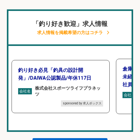
「釣り好き歓迎」求人情報
求人情報を掲載希望の方はコチラ
倉庫で
釣り好き必見「釣具の設計開
未経験
発」/DAIWA公認製品/年休117日
社員登
株式会社スポーツライフプラネッ
会社名
ツ
会社名
sponsored by 求人ボックス