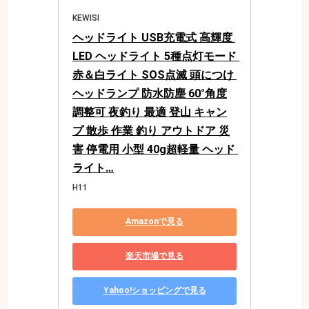
KEWISI
ヘッドライト USB充電式 高輝度 
LED ヘッドライト 5種点灯モード 
赤＆白ライト SOS点滅 頭につけ 
ヘッドランプ 防水防塵 60°角度
調整可 夜釣り 最適 登山 キャン
プ 散歩 作業 釣り アウトドア 災
害 停電用 小型 40g超軽量 ヘッド 
ライト…
H11
Amazonで見る
楽天市場で見る
Yahoo!ショッピングで見る