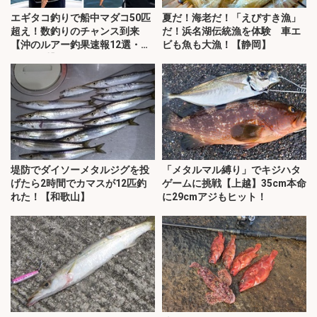
エギタコ釣りで船中マダコ50匹
夏だ！海老だ！「えびすき漁」
超え！数釣りのチャンス到来
だ！浜名湖伝統漁を体験 車エ
【沖のルアー釣果速報12選・愛
ビも魚も大漁！【静岡】
知・三重】
堤防でダイソーメタルジグを投
「メタルマル縛り」でキジハタ
げたら2時間でカマスが12匹釣
ゲームに挑戦【上越】35cm本命
れた！【和歌山】
に29cmアジもヒット！