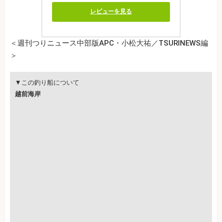
レビューを見る
＜週刊つりニュース中部版APC・小松大祐／TSURINEWS編
＞
▼この釣り船について
越前海岸