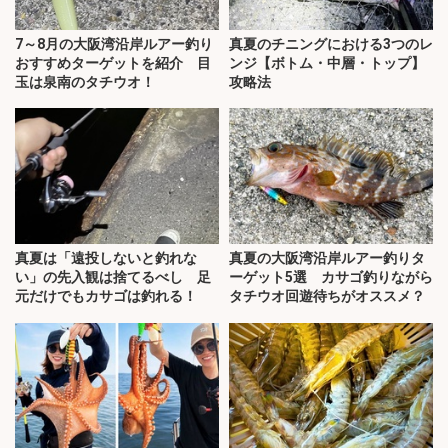
7～8月の大阪湾沿岸ルアー釣り
真夏のチニングにおける3つのレ
おすすめターゲットを紹介 目
ンジ【ボトム・中層・トップ】
玉は泉南のタチウオ！
攻略法
真夏は「遠投しないと釣れな
真夏の大阪湾沿岸ルアー釣りタ
い」の先入観は捨てるべし 足
ーゲット5選 カサゴ釣りながら
元だけでもカサゴは釣れる！
タチウオ回遊待ちがオススメ？