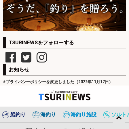
TSURINEWSをフォローする
お知らせ
※プライバシーポリシーを変更しました（2022年11月17日）
船釣り
海釣り
海釣り施設
ソルト