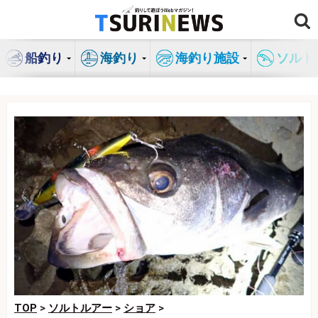
コ
ン
テ
船釣り
海釣り
海釣り施設
ソルト
ン
ツ
へ
ス
キ
ッ
プ
TOP
>
ソルトルアー
>
ショア
>