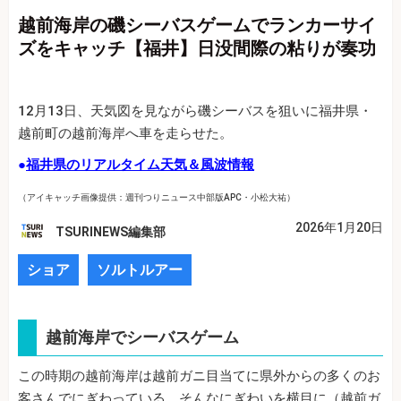
越前海岸の磯シーバスゲームでランカーサイ
ズをキャッチ【福井】日没間際の粘りが奏功
12月13日、天気図を見ながら磯シーバスを狙いに福井県・
越前町の越前海岸へ車を走らせた。
●
福井県のリアルタイム天気＆風波情報
（アイキャッチ画像提供：週刊つりニュース中部版APC・小松大祐）
2026年1月20日
TSURINEWS編集部
ショア
ソルトルアー
越前海岸でシーバスゲーム
この時期の越前海岸は越前ガニ目当てに県外からの多くのお
客さんでにぎわっている。そんなにぎわいを横目に（越前ガ