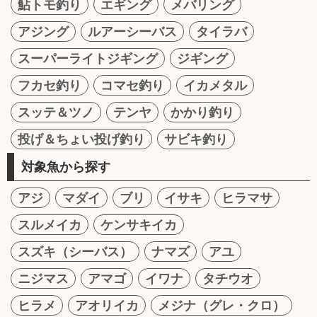
鮎トモ釣り
エギング
メバリング
アジング
ルアーシーバス
タイラバ
スーパーライトジギング
ジギング
フカセ釣り
コマセ釣り
イカメタル
スッテ＆ツノ
テンヤ
かかり釣り
投げ＆ちょい投げ釣り
サビキ釣り
対象魚から探す
アジ
マダイ
ブリ
イサキ
ヒラマサ
スルメイカ
ケンサキイカ
スズキ（シーバス）
ナマズ
アユ
ニジマス
アマゴ
イワナ
タチウオ
ヒラメ
アオリイカ
メジナ（グレ・クロ）