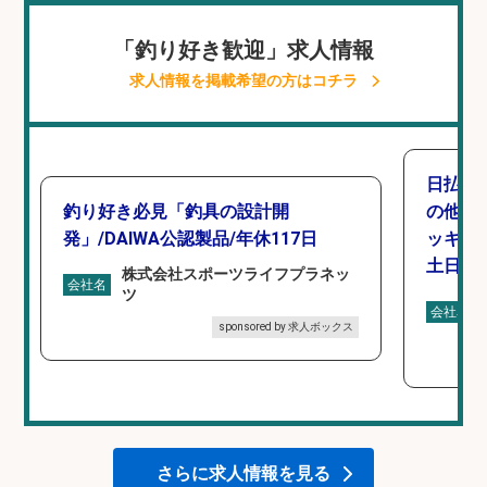
「釣り好き歓迎」求人情報
求人情報を掲載希望の方はコチラ
日払い
釣り好き必見「釣具の設計開
の他/
発」/DAIWA公認製品/年休117日
ッキン
土日休み
株式会社スポーツライフプラネッ
会社名
ツ
会社名
sponsored by 求人ボックス
さらに求人情報を見る