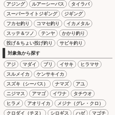
アジング
ルアーシーバス
タイラバ
スーパーライトジギング
ジギング
フカセ釣り
コマセ釣り
イカメタル
スッテ＆ツノ
テンヤ
かかり釣り
投げ＆ちょい投げ釣り
サビキ釣り
対象魚から探す
アジ
マダイ
ブリ
イサキ
ヒラマサ
スルメイカ
ケンサキイカ
スズキ（シーバス）
ナマズ
アユ
ニジマス
アマゴ
イワナ
タチウオ
ヒラメ
アオリイカ
メジナ（グレ・クロ）
クロダイ（チヌ）
シロギス
ハゼ
マゴチ