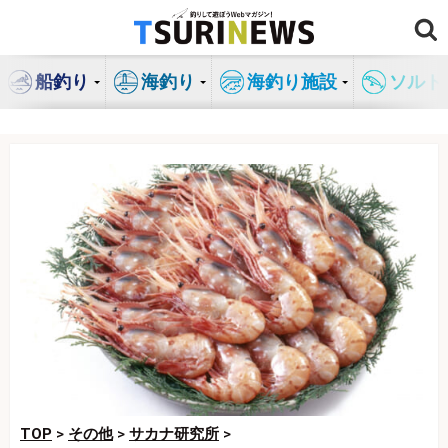
コ
ン
テ
船釣り
海釣り
海釣り施設
ソルト
ン
ツ
へ
ス
キ
ッ
プ
TOP
>
その他
>
サカナ研究所
>