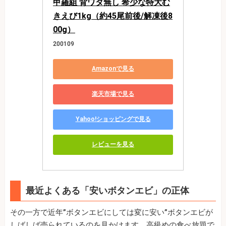
甲羅組 背ワタ無し 希少な特大む
きえび1kg（約45尾前後/解凍後8
00g）
200109
Amazonで見る
楽天市場で見る
Yahoo!ショッピングで見る
レビューを見る
最近よくある「安いボタンエビ」の正体
その一方で近年”ボタンエビにしては変に安い”ボタンエビが
しばしば売られているのを見かけます。高級めの食べ放題で