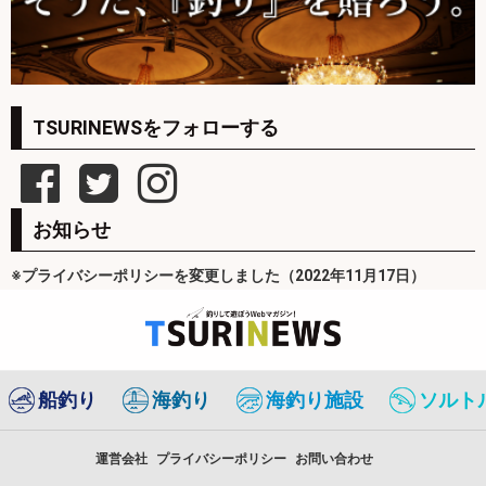
TSURINEWSをフォローする
お知らせ
※プライバシーポリシーを変更しました（2022年11月17日）
船釣り
海釣り
海釣り施設
ソルト
運営会社
プライバシーポリシー
お問い合わせ