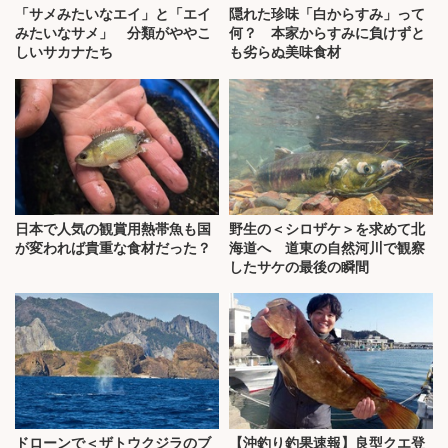
「サメみたいなエイ」と「エイ
隠れた珍味「白からすみ」って
みたいなサメ」 分類がややこ
何？ 本家からすみに負けずと
しいサカナたち
も劣らぬ美味食材
日本で人気の観賞用熱帯魚も国
野生の＜シロザケ＞を求めて北
が変われば貴重な食材だった？
海道へ 道東の自然河川で観察
したサケの最後の瞬間
ドローンで＜ザトウクジラのブ
【沖釣り釣果速報】良型クエ登