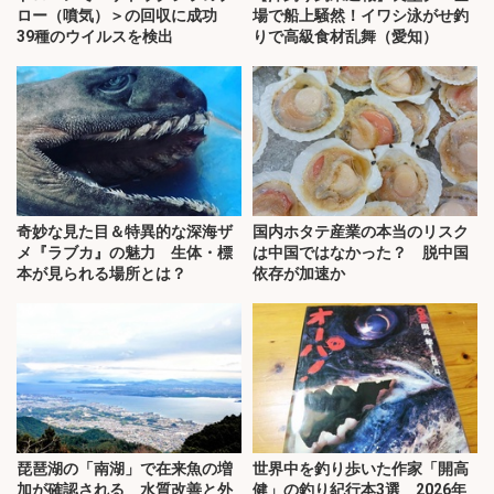
ロー（噴気）＞の回収に成功
場で船上騒然！イワシ泳がせ釣
39種のウイルスを検出
りで高級食材乱舞（愛知）
奇妙な見た目＆特異的な深海ザ
国内ホタテ産業の本当のリスク
メ『ラブカ』の魅力 生体・標
は中国ではなかった？ 脱中国
本が見られる場所とは？
依存が加速か
琵琶湖の「南湖」で在来魚の増
世界中を釣り歩いた作家「開高
加が確認される 水質改善と外
健」の釣り紀行本3選 2026年