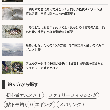
「釣りする前に知っておこう！」釣りの怪我４パターン別
応急処置 事前に防ぐことが最重要！
「毒はどこにある？」釣りでよく見かける【有毒魚5選】 釣
れた時に注意すべき有毒部位を解説
船酔いしないための5つの方法 専門家に聞く酔いのメカニ
ズムと対策
アユルアー釣行で40匹の爆釣！【滋賀】 好釣果を支えたロ
ングロッドの威力とは？
釣り方から探す
初心者オススメ！
ファミリーフィッシング
鮎トモ釣り
エギング
メバリング