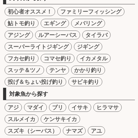
初心者オススメ！
ファミリーフィッシング
鮎トモ釣り
エギング
メバリング
アジング
ルアーシーバス
タイラバ
スーパーライトジギング
ジギング
フカセ釣り
コマセ釣り
イカメタル
スッテ＆ツノ
テンヤ
かかり釣り
投げ＆ちょい投げ釣り
サビキ釣り
対象魚から探す
アジ
マダイ
ブリ
イサキ
ヒラマサ
スルメイカ
ケンサキイカ
スズキ（シーバス）
ナマズ
アユ