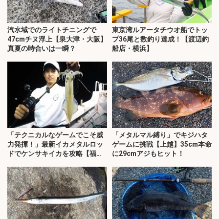
汽水域でのライトチニングで
東京湾ルアータチウオ船でトッ
47cmチヌ浮上【泉大津・大阪】
プ36尾と数釣り達成！【渡辺釣
真夏の時合いは一瞬？
船店・横浜】
「テクニカルなゲームでこそ威
「メタルマル縛り」でキジハタ
力発揮！」最新イカメタルロッ
ゲームに挑戦【上越】35cm本命
ドでケンサキイカを攻略【福
に29cmアジもヒット！
井】