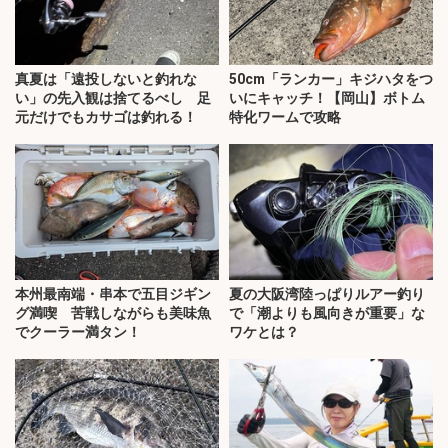
真夏は「遠投しないと釣れな
50cm「ランカー」キジハタをつ
い」の先入観は捨てるべし 足
いにキャッチ！【岡山】ボトム
元だけでもカサゴは釣れる！
特化ワームで攻略
本州最南端・串本で五目ジギン
夏の大阪湾陸っぱりルアー釣り
グ満喫 苦戦しながらも美味魚
で「潮よりも風向きが重要」な
でクーラー満タン！
ワケとは？