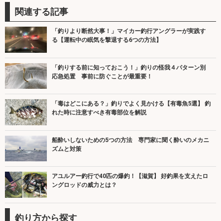
関連する記事
「釣りより断然大事！」マイカー釣行アングラーが実践す
る【運転中の眠気を撃退する6つの方法】
「釣りする前に知っておこう！」釣りの怪我４パターン別
応急処置 事前に防ぐことが最重要！
「毒はどこにある？」釣りでよく見かける【有毒魚5選】 釣
れた時に注意すべき有毒部位を解説
船酔いしないための5つの方法 専門家に聞く酔いのメカニ
ズムと対策
アユルアー釣行で40匹の爆釣！【滋賀】 好釣果を支えたロ
ングロッドの威力とは？
釣り方から探す