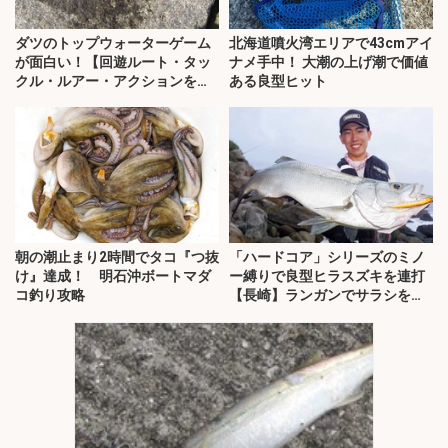
ダツのトップウォーターゲーム
北海道噴火湾エリアで43cmアイ
が面白い！【回遊ルート・タッ
ナメ手中！ 大潮の上げ潮で価値
クル・ルアー・アクションを解
ある良型ヒット
説】
朝の潮止まり2時間でタコ『つ抜
「ハードコア」シリーズのミノ
け』達成！ 明石沖ボートマダ
ー縛りで良型ヒラスズキを連打
コ釣り攻略
【長崎】ランガンでサラシを攻
略！