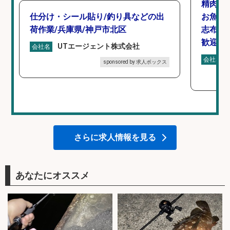
精肉・
仕分け・シール貼り/釣り具などの出
お魚の
荷作業/兵庫県/神戸市北区
志布志市
歓迎×
UTエージェント株式会社
会社名
会社名
sponsored by 求人ボックス
さらに求人情報を見る
あなたにオススメ