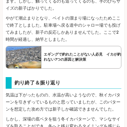
ます。しかし、触ってくるのも追ってくるのも、手のひらサ
イズの新子ばかりでした。
やがて潮止まりとなり、ベイトの溜まり場になったためここ
で終了としました。駐車場へ戻る道中のシャロー場でも投げ
てみましたが、新子の反応しかありませんでした。ここで2
時間が経過し、納竿としました。
エギングで釣れたことがない人必見 イカが釣
れない7つの原因と解決策
釣り終了＆振り返り
気温は下がったものの、水温が高いようなので、秋イカパタ
ーンを引きずっているものと思っていましたが、このパター
ンを想定した攻め方では新子しか確認できませんでした。
しかし、深場の底ベタを狙う冬イカパターンで、マシなサイ
ズを取ることができ、冬へと移り変わるタイミングを感じら