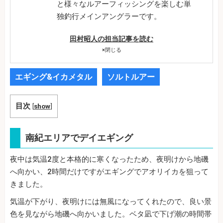
と様々なルアーフィッシングを楽しむ単
独釣行メインアングラーです。
田村昭人の担当記事を読む
×
閉じる
エギング&イカメタル
ソルトルアー
目次
[
show
]
南紀エリアでデイエギング
夜中は気温2度と本格的に寒くなったため、夜明けから地磯
へ向かい、2時間だけですがエギングでアオリイカを狙って
きました。
気温が下がり、夜明けには無風になってくれたので、良い景
色を見ながら地磯へ向かいました。ベタ凪で下げ潮の時間帯