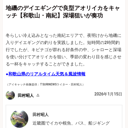
地磯のデイエギングで良型アオリイカをキャ
ッチ【和歌山・南紀】深場狙いが奏功
冬らしい冷え込みとなった南紀エリアで、夜明けから地磯に
入りデイエギングの釣りを実践しました。短時間の2時間釣
行でしたが、キビナゴが群れる好条件の中、シャローと深場
を使い分けてアオリイカを狙い、季節の変わり目を感じさせ
る一杯をキャッチすることができました。
●
和歌山県のリアルタイム天気＆風波情報
（アイキャッチ画像提供：TSURINEWSライター・田村昭人）
2026年1月15日
田村昭人
田村昭人
近畿圏でイカや根魚、バス、船ジギング