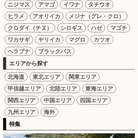
ニジマス
アマゴ
イワナ
タチウオ
ヒラメ
アオリイカ
メジナ（グレ・クロ）
クロダイ（チヌ）
シロギス
ハゼ
マゴチ
ワカサギ
ヤリイカ
マグロ
カツオ
ヘラブナ
ブラックバス
エリアから探す
北海道
東北エリア
関東エリア
甲信越エリア
北陸エリア
東海エリア
関西エリア
中国エリア
四国エリア
九州エリア
海外
特集