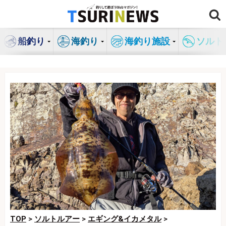
コ
ン
テ
船釣り
海釣り
海釣り施設
ソルト
ン
ツ
へ
ス
キ
ッ
プ
TOP
>
ソルトルアー
>
エギング&イカメタル
>