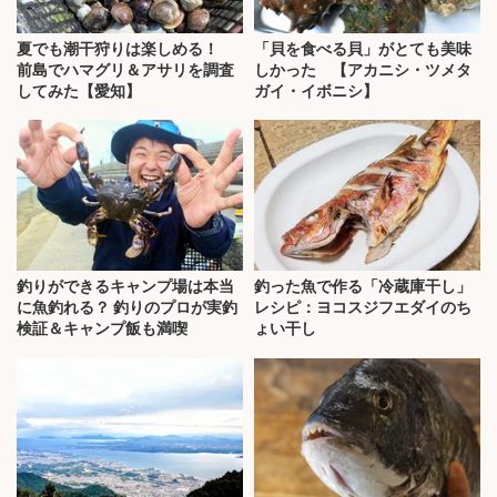
夏でも潮干狩りは楽しめる！
「貝を食べる貝」がとても美味
前島でハマグリ＆アサリを調査
しかった 【アカニシ・ツメタ
してみた【愛知】
ガイ・イボニシ】
釣りができるキャンプ場は本当
釣った魚で作る「冷蔵庫干し」
に魚釣れる？ 釣りのプロが実釣
レシピ：ヨコスジフエダイのち
検証＆キャンプ飯も満喫
ょい干し