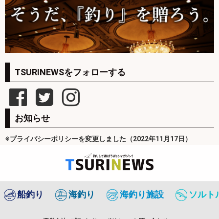
TSURINEWSをフォローする
お知らせ
※プライバシーポリシーを変更しました（2022年11月17日）
船釣り
海釣り
海釣り施設
ソルト