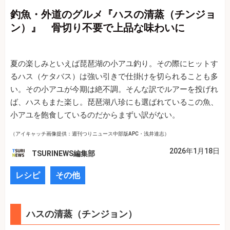
釣魚・外道のグルメ『ハスの清蒸（チンジョ
ン）』 骨切り不要で上品な味わいに
夏の楽しみといえば琵琶湖の小アユ釣り。その際にヒットす
るハス（ケタバス）は強い引きで仕掛けを切られることも多
い。その小アユが今期は絶不調。そんな訳でルアーを投げれ
ば、ハスもまた楽し。琵琶湖八珍にも選ばれているこの魚、
小アユを飽食しているのだからまずい訳がない。
（アイキャッチ画像提供：週刊つりニュース中部版APC・浅井達志）
2026年1月18日
TSURINEWS編集部
レシピ
その他
ハスの清蒸（チンジョン）