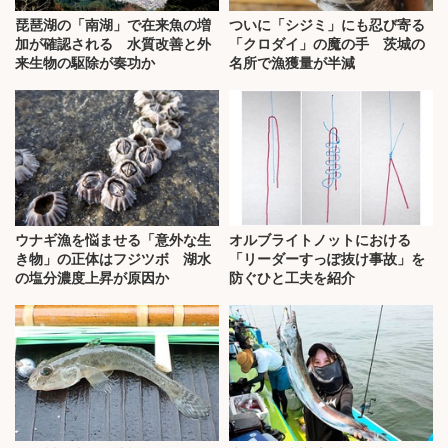
琵琶湖の「南湖」で在来魚の増
ついに「シジミ」にも忍び寄る
加が確認される 水質改善と外
「クロダイ」の魔の手 茨城の
来生物の駆除が奏功か
名所で漁獲量が半減
ウナギ漁を悩ませる「意外な生
オルブライトノットにおける
き物」の正体はフジツボ 湖水
「リーダーすっぽ抜け事故」を
の塩分濃度上昇が原因か
防ぐひと工夫を紹介