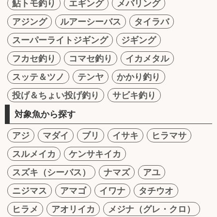
鮎トモ釣り
エギング
メバリング
アジング
ルアーシーバス
タイラバ
スーパーライトジギング
ジギング
フカセ釣り
コマセ釣り
イカメタル
スッテ＆ツノ
テンヤ
かかり釣り
投げ＆ちょい投げ釣り
サビキ釣り
対象魚から探す
アジ
マダイ
ブリ
イサキ
ヒラマサ
スルメイカ
ケンサキイカ
スズキ（シーバス）
ナマズ
アユ
ニジマス
アマゴ
イワナ
タチウオ
ヒラメ
アオリイカ
メジナ（グレ・クロ）