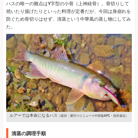
ハスの唯一の難点はY字型の小骨（上神経骨）。骨切りして
焼いたり揚げたりといった料理が定番だが、今回は身崩れを
防ぐため骨切りはせず、清蒸という中華風の蒸し物にしてみ
た。
ルアーでは本命になるハス
（提供：週刊つりニュース中部版APC・浅井達志）
清蒸の調理手順