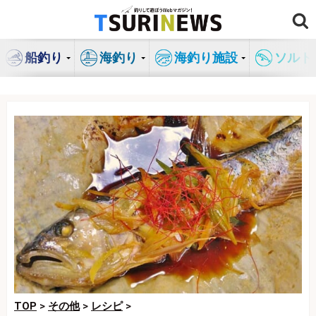
コ
ン
テ
船釣り
海釣り
海釣り施設
ソルト
ン
ツ
へ
ス
キ
ッ
プ
TOP
>
その他
>
レシピ
>