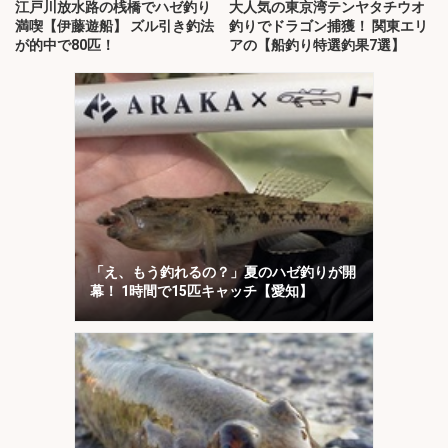
江戸川放水路の桟橋でハゼ釣り
大人気の東京湾テンヤタチウオ
満喫【伊藤遊船】 ズル引き釣法
釣りでドラゴン捕獲！ 関東エリ
が的中で80匹！
アの【船釣り特選釣果7選】
「え、もう釣れるの？」夏のハゼ釣りが開
幕！ 1時間で15匹キャッチ【愛知】