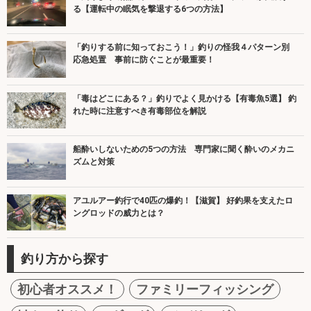
る【運転中の眠気を撃退する6つの方法】
「釣りする前に知っておこう！」釣りの怪我４パターン別
応急処置 事前に防ぐことが最重要！
「毒はどこにある？」釣りでよく見かける【有毒魚5選】 釣
れた時に注意すべき有毒部位を解説
船酔いしないための5つの方法 専門家に聞く酔いのメカニ
ズムと対策
アユルアー釣行で40匹の爆釣！【滋賀】 好釣果を支えたロ
ングロッドの威力とは？
釣り方から探す
初心者オススメ！
ファミリーフィッシング