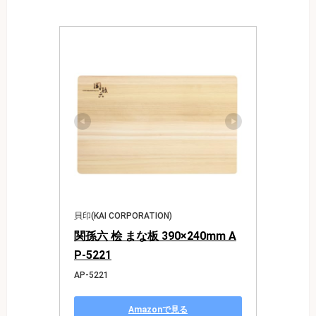
貝印(KAI CORPORATION)
関孫六 桧 まな板 390×240mm A
P-5221
AP-5221
Amazonで見る