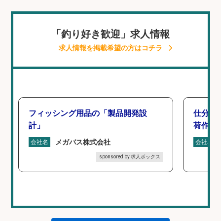
「釣り好き歓迎」求人情報
求人情報を掲載希望の方はコチラ
フィッシング用品の「製品開発設
仕分け
計」
荷作業
メガバス株式会社
会社名
会社名
sponsored by 求人ボックス