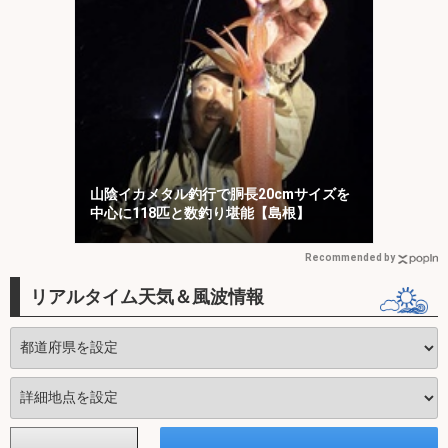
山陰イカメタル釣行で胴長20cmサイズを
中心に118匹と数釣り堪能【島根】
Recommended by
リアルタイム天気＆風波情報