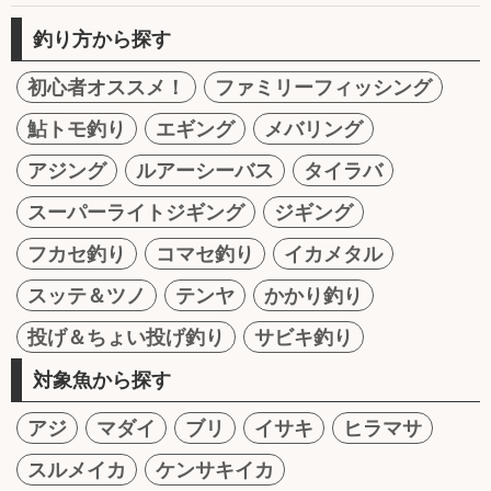
釣り方から探す
初心者オススメ！
ファミリーフィッシング
鮎トモ釣り
エギング
メバリング
アジング
ルアーシーバス
タイラバ
スーパーライトジギング
ジギング
フカセ釣り
コマセ釣り
イカメタル
スッテ＆ツノ
テンヤ
かかり釣り
投げ＆ちょい投げ釣り
サビキ釣り
対象魚から探す
アジ
マダイ
ブリ
イサキ
ヒラマサ
スルメイカ
ケンサキイカ