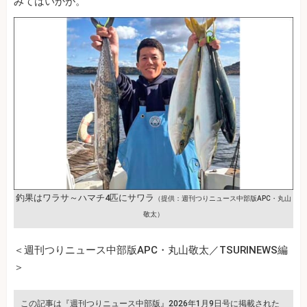
みてはいかが。
釣果はワラサ～ハマチ4匹にサワラ
（提供：週刊つりニュース中部版APC・丸山
敬太）
＜週刊つりニュース中部版APC・丸山敬太／TSURINEWS編
＞
この記事は『週刊つりニュース中部版』2026年1月9日号に掲載された