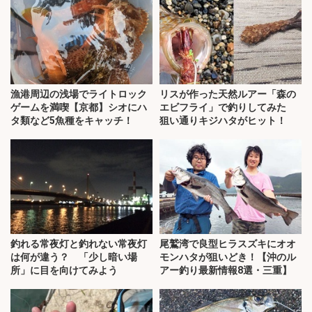
漁港周辺の浅場でライトロック
リスが作った天然ルアー「森の
ゲームを満喫【京都】シオにハ
エビフライ」で釣りしてみた
タ類など5魚種をキャッチ！
狙い通りキジハタがヒット！
釣れる常夜灯と釣れない常夜灯
尾鷲湾で良型ヒラスズキにオオ
は何が違う？ 「少し暗い場
モンハタが狙いどき！【沖のル
所」に目を向けてみよう
アー釣り最新情報8選・三重】