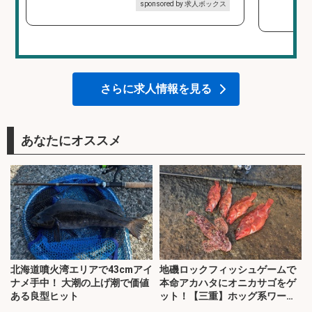
sponsored by 求人ボックス
さらに求人情報を見る
あなたにオススメ
北海道噴火湾エリアで43cmアイ
地磯ロックフィッシュゲームで
ナメ手中！ 大潮の上げ潮で価値
本命アカハタにオニカサゴをゲ
ある良型ヒット
ット！【三重】ホッグ系ワーム
にヒット