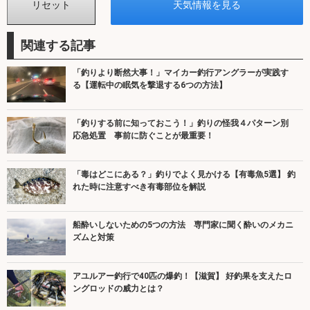
関連する記事
「釣りより断然大事！」マイカー釣行アングラーが実践す
る【運転中の眠気を撃退する6つの方法】
「釣りする前に知っておこう！」釣りの怪我４パターン別
応急処置 事前に防ぐことが最重要！
「毒はどこにある？」釣りでよく見かける【有毒魚5選】 釣
れた時に注意すべき有毒部位を解説
船酔いしないための5つの方法 専門家に聞く酔いのメカニ
ズムと対策
アユルアー釣行で40匹の爆釣！【滋賀】 好釣果を支えたロ
ングロッドの威力とは？