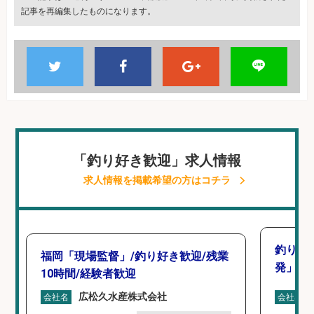
記事を再編集したものになります。
「釣り好き歓迎」求人情報
求人情報を掲載希望の方はコチラ
釣り好
福岡「現場監督」/釣り好き歓迎/残業
発」/D
10時間/経験者歓迎
広松久水産株式会社
会社名
会社名