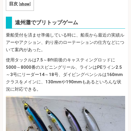
目次
[
show
]
遠州灘でブリトップゲーム
乗船受付を済ませ準備している時に、船長から最近の実績ル
アーやアクション、釣り座のローテーションの仕方などにつ
いて案内があった。
使用タックルは7.5～8ft前後のキャスティングロッドに
5000～8000番のスピニングリール、ラインはPEライン2.5
～3号にリーダー14～18号、ダイビングペンシルは160mm
クラスをメインに、130mmや190mmもあるといろんな状
況に対応できる。