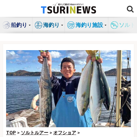
コ
ン
テ
船釣り
海釣り
海釣り施設
ソルト
ン
ツ
へ
ス
キ
ッ
プ
TOP
>
ソルトルアー
>
オフショア
>