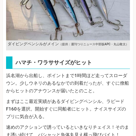
ダイビングペンシルがメイン
（提供：週刊つりニュース中部版APC・丸山敬太）
ハマチ・ワラササイズがヒット
浜名湖から出船し、ポイントまで1時間ほど走ってスローダ
ウン。少しウネリのあるなかでの到着だったが、すぐに僚船
からヒットのアナウンスが届いたとのこと。
まずはここ最近実績があるダイビングペンシル、ラピード
F160を選択。開始すぐに同船者にヒット。ナイスサイズの
ブリに気合が入る。
速めのアクションで誘っているといきなりチェイス！そのま
ま誘い続けて、バシャッと魚体丸見え横っ飛びバイト！