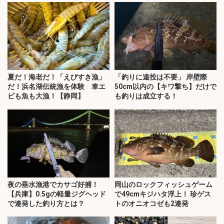
夏だ！海老だ！「えびすき漁」
「釣りに遠投は不要」 岸壁際
だ！浜名湖伝統漁を体験 車エ
50cm以内の【キワ撃ち】だけで
ビも魚も大漁！【静岡】
も釣りは成立する！
夜の垂水漁港でカサゴ好捕！
岡山のロックフィッシュゲーム
【兵庫】0.5gの軽量ジグヘッド
で49cmキジハタ浮上！ 珍ゲス
で連発した釣り方とは？
トのオニオコゼも2連発