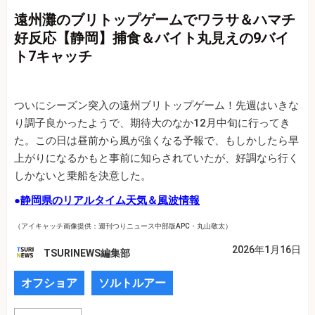
遠州灘のブリトップゲームでワラサ＆ハマチ
好反応【静岡】捕食＆バイト丸見えの9バイ
ト7キャッチ
ついにシーズン突入の遠州ブリトップゲーム！先週はいきな
り調子良かったようで、期待大のなか12月中旬に行ってき
た。この日は昼前から風が強くなる予報で、もしかしたら早
上がりになるかもと事前に知らされていたが、好調なら行く
しかないと乗船を決意した。
●
静岡県のリアルタイム天気＆風波情報
（アイキャッチ画像提供：週刊つりニュース中部版APC・丸山敬太）
2026年1月16日
TSURINEWS編集部
オフショア
ソルトルアー