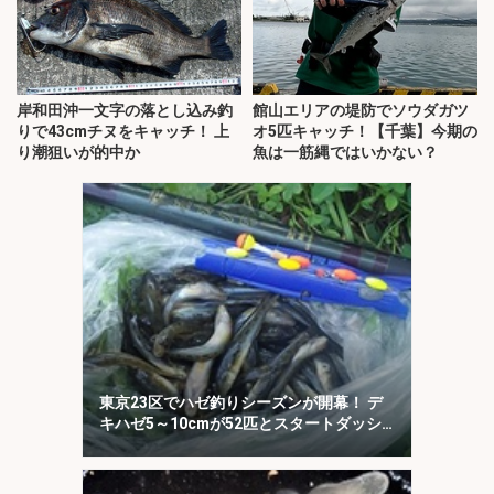
岸和田沖一文字の落とし込み釣
館山エリアの堤防でソウダガツ
りで43cmチヌをキャッチ！ 上
オ5匹キャッチ！【千葉】今期の
り潮狙いが的中か
魚は一筋縄ではいかない？
東京23区でハゼ釣りシーズンが開幕！ デ
キハゼ5～10cmが52匹とスタートダッシ
ュに成功