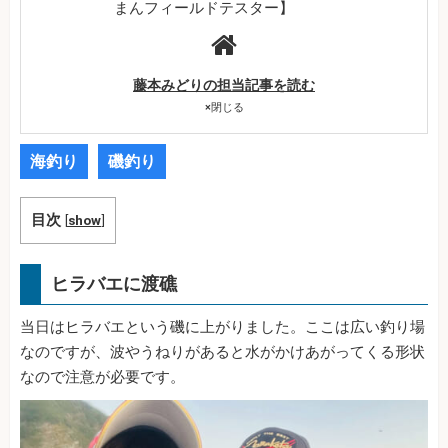
まんフィールドテスター】
藤本みどりの担当記事を読む
×
閉じる
海釣り
磯釣り
目次
[
show
]
ヒラバエに渡礁
当日はヒラバエという磯に上がりました。ここは広い釣り場
なのですが、波やうねりがあると水がかけあがってくる形状
なので注意が必要です。