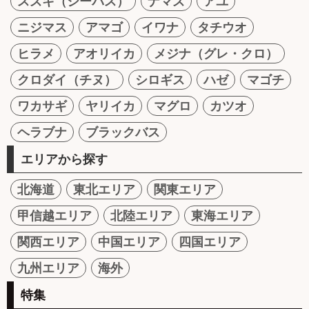
スズキ（シーバス）
ナマズ
アユ
ニジマス
アマゴ
イワナ
タチウオ
ヒラメ
アオリイカ
メジナ（グレ・クロ）
クロダイ（チヌ）
シロギス
ハゼ
マゴチ
ワカサギ
ヤリイカ
マグロ
カツオ
ヘラブナ
ブラックバス
エリアから探す
北海道
東北エリア
関東エリア
甲信越エリア
北陸エリア
東海エリア
関西エリア
中国エリア
四国エリア
九州エリア
海外
特集