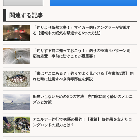
関連する記事
「釣りより断然大事！」マイカー釣行アングラーが実践す
る【運転中の眠気を撃退する6つの方法】
「釣りする前に知っておこう！」釣りの怪我４パターン別
応急処置 事前に防ぐことが最重要！
「毒はどこにある？」釣りでよく見かける【有毒魚5選】 釣
れた時に注意すべき有毒部位を解説
船酔いしないための5つの方法 専門家に聞く酔いのメカニ
ズムと対策
アユルアー釣行で40匹の爆釣！【滋賀】 好釣果を支えたロ
ングロッドの威力とは？