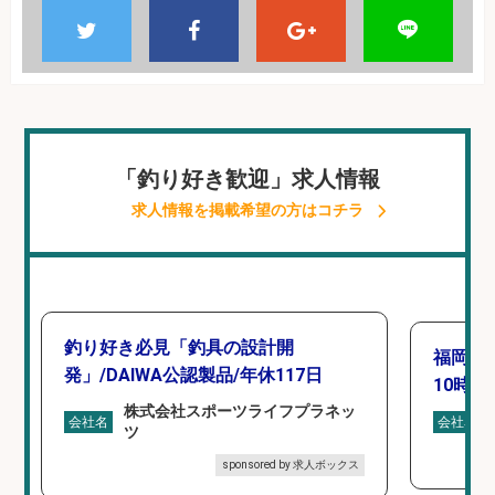
「釣り好き歓迎」求人情報
求人情報を掲載希望の方はコチラ
釣り好き必見「釣具の設計開
福岡「
発」/DAIWA公認製品/年休117日
10時間
株式会社スポーツライフプラネッ
会社名
会社名
ツ
sponsored by 求人ボックス