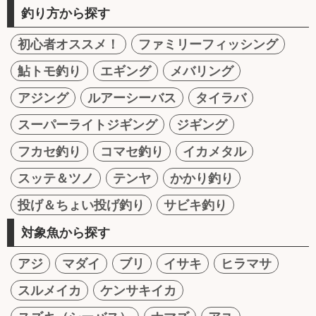
釣り方から探す
初心者オススメ！
ファミリーフィッシング
鮎トモ釣り
エギング
メバリング
アジング
ルアーシーバス
タイラバ
スーパーライトジギング
ジギング
フカセ釣り
コマセ釣り
イカメタル
スッテ＆ツノ
テンヤ
かかり釣り
投げ＆ちょい投げ釣り
サビキ釣り
対象魚から探す
アジ
マダイ
ブリ
イサキ
ヒラマサ
スルメイカ
ケンサキイカ