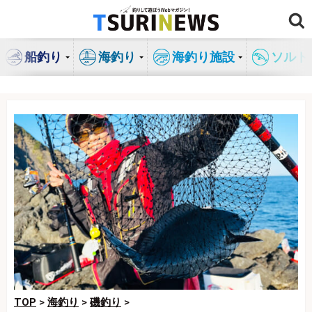
コ
ン
テ
船釣り
海釣り
海釣り施設
ソルト
ン
ツ
へ
ス
キ
ッ
プ
TOP
>
海釣り
>
磯釣り
>