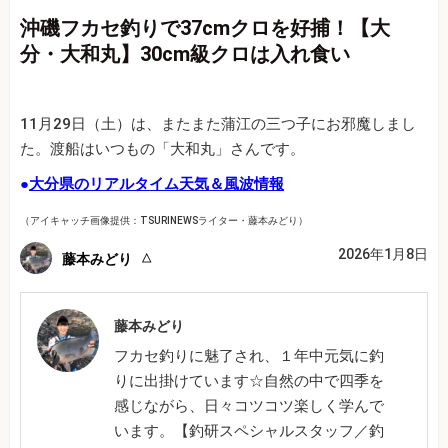
沖磯フカセ釣りで37cmクロを好捕！【大
分・大和丸】30cm級クロは入れ食い
11月29日（土）は、またまた蒲江の三つ子にお邪魔しまし
た。渡船はいつもの「大和丸」さんです。
●
大分県のリアルタイム天気＆風波情報
（アイキャッチ画像提供：TSURINEWSライター・藤本みどり）
2026年1月8日
藤本みどり
藤本みどり
フカセ釣りに魅了され、１年中元気に釣
りに出掛けています☆自然の中で四季を
感じながら、日々コツコツ楽しく学んで
います。【釣研スペシャルスタッフ／釣