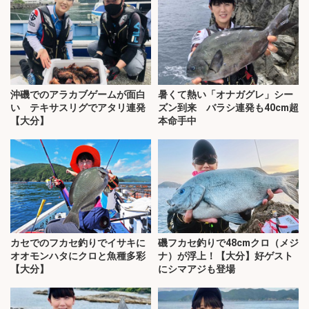
沖磯でのアラカブゲームが面白
暑くて熱い「オナガグレ」シー
い テキサスリグでアタリ連発
ズン到来 バラシ連発も40cm超
【大分】
本命手中
カセでのフカセ釣りでイサキに
磯フカセ釣りで48cmクロ（メジ
オオモンハタにクロと魚種多彩
ナ）が浮上！【大分】好ゲスト
【大分】
にシマアジも登場