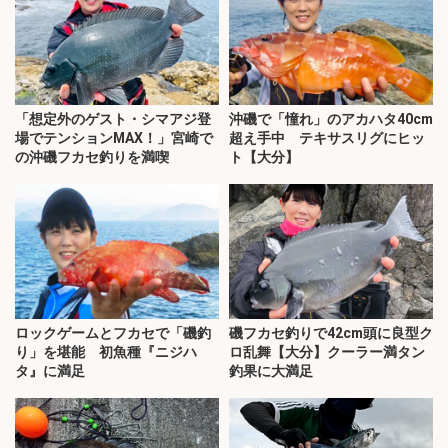
「想定外のゲスト・シマアジ登
沖磯で「憧れ」のアカハタ40cm
場でテンションMAX！」宮崎で
超え手中 テキサスリグにヒッ
の沖磯フカセ釣りを満喫
ト【大分】
ロックゲームとフカセで「磯釣
磯フカセ釣りで42cm頭に良型ク
り」を堪能 初魚種『ニジハ
ロ乱舞【大分】クーラー満タン
タ』に満足
釣果に大満足